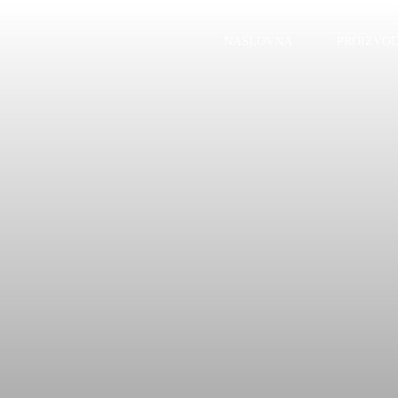
NASLOVNA
PROIZVOD