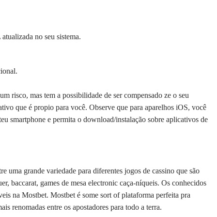
 atualizada no seu sistema.
ional.
lgum risco, mas tem a possibilidade de ser compensado ze o seu
icativo que é propio para você. Observe que para aparelhos iOS, você
teu smartphone e permita o download/instalação sobre aplicativos de
ntre uma grande variedade para diferentes jogos de cassino que são
uer, baccarat, games de mesa electronic caça-níqueis. Os conhecidos
is na Mostbet. Mostbet é some sort of plataforma perfeita pra
ais renomadas entre os apostadores para todo a terra.