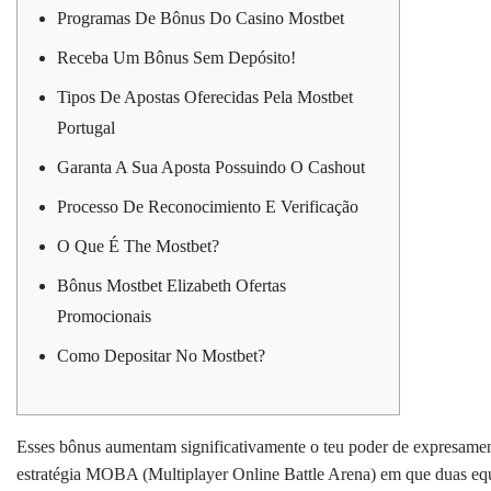
Programas De Bônus Do Casino Mostbet
Receba Um Bônus Sem Depósito!
Tipos De Apostas Oferecidas Pela Mostbet
Portugal
Garanta A Sua Aposta Possuindo O Cashout
Processo De Reconocimiento E Verificação
O Que É The Mostbet?
Bônus Mostbet Elizabeth Ofertas
Promocionais
Como Depositar No Mostbet?
Esses bônus aumentam significativamente o teu poder de expresamen
estratégia MOBA (Multiplayer Online Battle Arena) em que duas equi