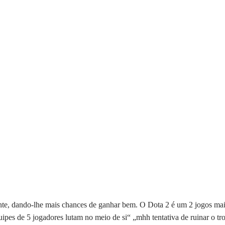
te, dando-lhe mais chances de ganhar bem. O Dota 2 é um 2 jogos mai
pes de 5 jogadores lutam no meio de si“ „mhh tentativa de ruinar o tr