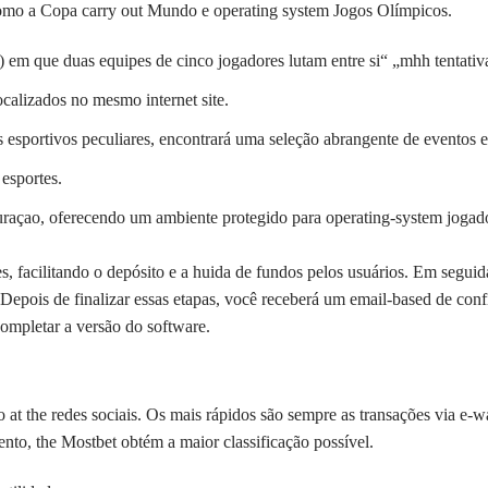
 como a Copa carry out Mundo e operating system Jogos Olímpicos.
m que duas equipes de cinco jogadores lutam entre si“ „mhh tentativa 
ocalizados no mesmo internet site.
 esportivos peculiares, encontrará uma seleção abrangente de eventos em
esportes.
uraçao, oferecendo um ambiente protegido para operating-system jogad
s, facilitando o depósito e a huida de fundos pelos usuários. Em seguida
Depois de finalizar essas etapas, você receberá um email-based de conf
mpletar a versão do software.
co at the redes sociais. Os mais rápidos são sempre as transações via e-w
mento, the Mostbet obtém a maior classificação possível.