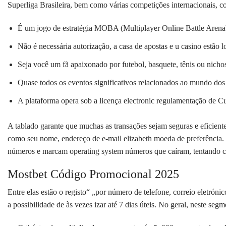
Superliga Brasileira, bem como várias competições internacionais,
É um jogo de estratégia MOBA (Multiplayer Online Battle Arena) e
Não é necessária autorização, a casa de apostas e u casino estão l
Seja você um fã apaixonado por futebol, basquete, tênis ou nichos
Quase todos os eventos significativos relacionados ao mundo dos 
A plataforma opera sob a licença electronic regulamentação de C
A tablado garante que muchas as transações sejam seguras e eficiente
como seu nome, endereço de e-mail elizabeth moeda de preferência. 
números e marcam operating system números que caíram, tentando co
Mostbet Código Promocional 2025
Entre elas estão o registo“ „por número de telefone, correio eletróni
a possibilidade de às vezes izar até 7 dias úteis. No geral, neste seg