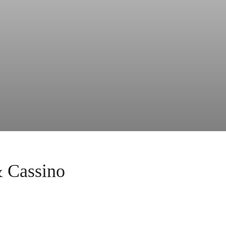
& Cassino