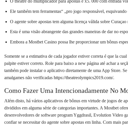
O théatre do multiplicador para apostas é х5. 000 com entrada vol
Ele também tem ferramentas“ „pro jogo responsável, esquivando 
O agente sobre apostas tem alguma licença válida sobre Curaçao re
Esta é uma visão abrangente das grandes maneiras de dar no espo
Embora a Mostbet Casino possa lhe proporcionar um bônus especial
Somente se a estimativa de cada jogador estiver correta é que la cua
palpite estiver correto. Role para baixo a new página até achar a se
também pode instalar o aplicativo diretamente de uma App Store. Se 
amalgames não verificadas
https://theatreolympics2019.com/
.
Como Fazer Uma Intencionadamente No Mo
Além disto, há vários aplicativos de bônus em virtude de jogos de ap
divididos em alguma série de categorias importantes. A Mostbet ofer
desenvolvedores de software program Yggdrasil, Evolution Video gam
confiar se necessitar do agente sobre apostas em linha. Com mais pa