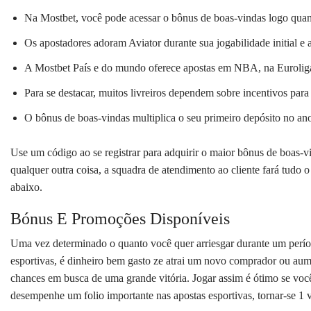
Na Mostbet, você pode acessar o bônus de boas-vindas logo quand
Os apostadores adoram Aviator durante sua jogabilidade initial e a
A Mostbet País e do mundo oferece apostas em NBA, na Euroliga e 
Para se destacar, muitos livreiros dependem sobre incentivos para a
O bônus de boas-vindas multiplica o seu primeiro depósito no an
Use um código ao se registrar para adquirir o maior bônus de boas-v
qualquer outra coisa, a squadra de atendimento ao cliente fará tudo o
abaixo.
Bónus E Promoções Disponíveis
Uma vez determinado o quanto você quer arriesgar durante um períod
esportivas, é dinheiro bem gasto ze atrai um novo comprador ou aum
chances em busca de uma grande vitória. Jogar assim é ótimo se voc
desempenhe um folio importante nas apostas esportivas, tornar-se 1 v