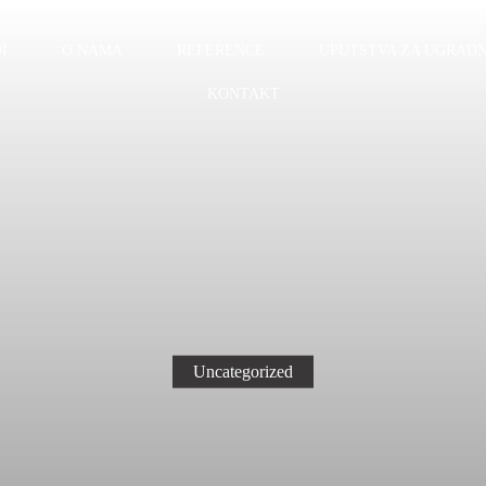
I
O NAMA
REFERENCE
UPUTSTVA ZA UGRADN
KONTAKT
Uncategorized