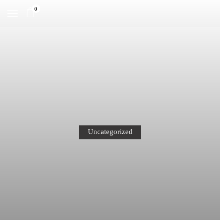
0
Uncategorized