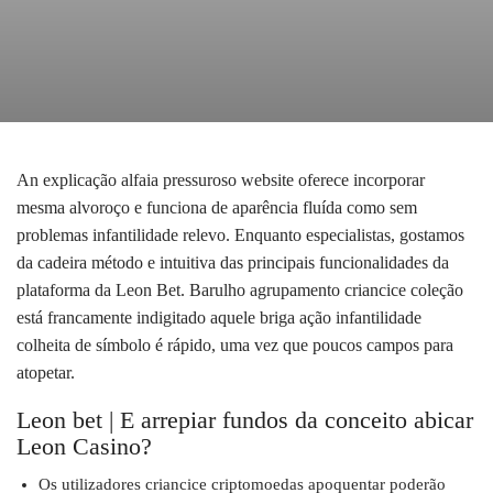
An explicação alfaia pressuroso website oferece incorporar
mesma alvoroço e funciona de aparência fluída como sem
problemas infantilidade relevo. Enquanto especialistas, gostamos
da cadeira método e intuitiva das principais funcionalidades da
plataforma da Leon Bet.
Barulho agrupamento criancice coleção
está francamente indigitado aquele briga ação infantilidade
colheita de símbolo é rápido, uma vez que poucos campos para
atopetar.
Leon bet | E arrepiar fundos da conceito abicar
Leon Casino?
Os utilizadores criancice criptomoedas apoquentar poderão