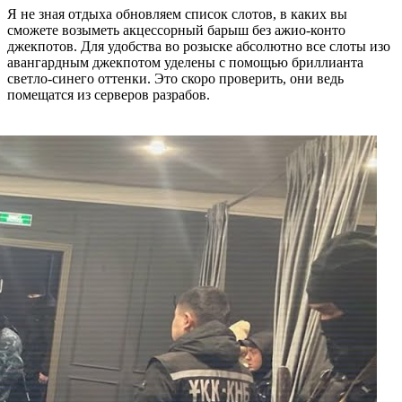
Я не зная отдыха обновляем список слотов, в каких вы
сможете возыметь акцессорный барыш без ажио-конто
джекпотов. Для удобства во розыске абсолютно все слоты изо
авангардным джекпотом уделены с помощью бриллианта
светло-синего оттенки. Это скоро проверить, они ведь
помещатся из серверов разрабов.