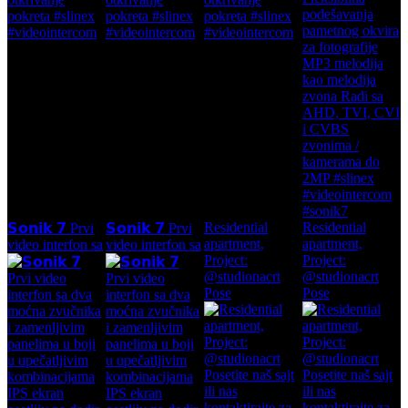
Residential
Residential
𝗦𝗼𝗻𝗶𝗸 𝟳 Prvi
𝗦𝗼𝗻𝗶𝗸 𝟳 Prvi
apartment,
apartment,
video interfon sa
video interfon sa
Project:
Project:
@studionacrt
@studionacrt
Pose
Pose