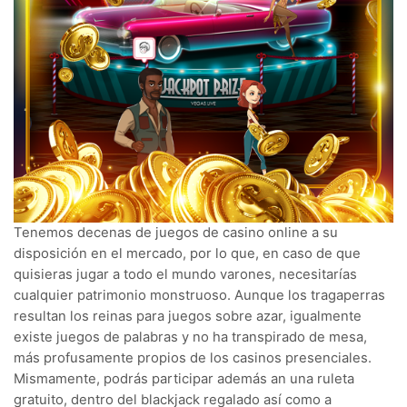
Tenemos decenas de juegos de casino online a su
disposición en el mercado, por lo que, en caso de que
quisieras jugar a todo el mundo varones, necesitarías
cualquier patrimonio monstruoso. Aunque los tragaperras
resultan los reinas para juegos sobre azar, igualmente
existe juegos de palabras y no ha transpirado de mesa,
más profusamente propios de los casinos presenciales.
Mismamente, podrás participar además an una ruleta
gratuito, dentro del blackjack regalado así­ como a