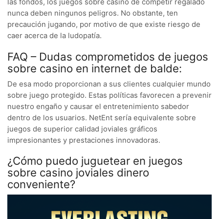
las fondos, los juegos sobre casino de competir regalado
nunca deben ningunos peligros. No obstante, ten
precaución jugando, por motivo de que existe riesgo de
caer acerca de la ludopatía.
FAQ – Dudas comprometidos de juegos
sobre casino en internet de balde:
De esa modo proporcionan a sus clientes cualquier mundo
sobre juego protegido. Estas políticas favorecen a prevenir
nuestro engaño y causar el entretenimiento sabedor
dentro de los usuarios. NetEnt serí­a equivalente sobre
juegos de superior calidad joviales gráficos
impresionantes y prestaciones innovadoras.
¿Cómo puedo juguetear en juegos
sobre casino joviales dinero
conveniente?