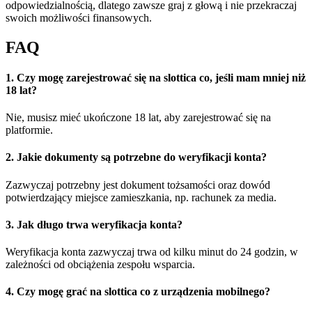
odpowiedzialnością, dlatego zawsze graj z głową i nie przekraczaj
swoich możliwości finansowych.
FAQ
1. Czy mogę zarejestrować się na slottica co, jeśli mam mniej niż
18 lat?
Nie, musisz mieć ukończone 18 lat, aby zarejestrować się na
platformie.
2. Jakie dokumenty są potrzebne do weryfikacji konta?
Zazwyczaj potrzebny jest dokument tożsamości oraz dowód
potwierdzający miejsce zamieszkania, np. rachunek za media.
3. Jak długo trwa weryfikacja konta?
Weryfikacja konta zazwyczaj trwa od kilku minut do 24 godzin, w
zależności od obciążenia zespołu wsparcia.
4. Czy mogę grać na slottica co z urządzenia mobilnego?