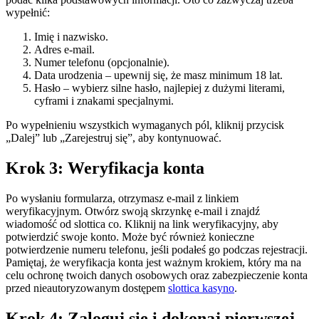
wypełnić:
Imię i nazwisko.
Adres e-mail.
Numer telefonu (opcjonalnie).
Data urodzenia – upewnij się, że masz minimum 18 lat.
Hasło – wybierz silne hasło, najlepiej z dużymi literami,
cyframi i znakami specjalnymi.
Po wypełnieniu wszystkich wymaganych pól, kliknij przycisk
„Dalej” lub „Zarejestruj się”, aby kontynuować.
Krok 3: Weryfikacja konta
Po wysłaniu formularza, otrzymasz e-mail z linkiem
weryfikacyjnym. Otwórz swoją skrzynkę e-mail i znajdź
wiadomość od slottica co. Kliknij na link weryfikacyjny, aby
potwierdzić swoje konto. Może być również konieczne
potwierdzenie numeru telefonu, jeśli podałeś go podczas rejestracji.
Pamiętaj, że weryfikacja konta jest ważnym krokiem, który ma na
celu ochronę twoich danych osobowych oraz zabezpieczenie konta
przed nieautoryzowanym dostępem
slottica kasyno
.
Krok 4: Zaloguj się i dokonaj pierwszej