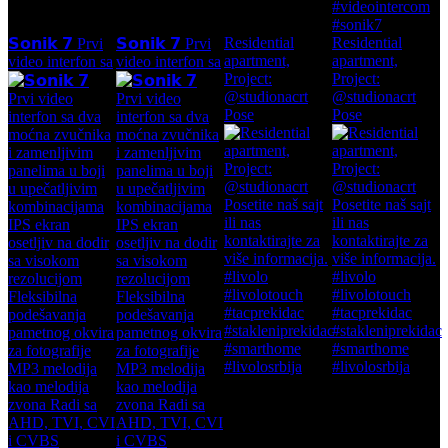
Residential
Residential
𝗦𝗼𝗻𝗶𝗸 𝟳 Prvi
𝗦𝗼𝗻𝗶𝗸 𝟳 Prvi
apartment,
apartment,
video interfon sa
video interfon sa
Project:
Project:
@studionacrt
@studionacrt
Pose
Pose