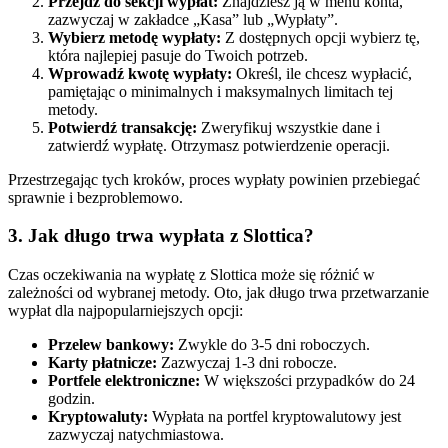
Przejdź do sekcji wypłat:
Znajdziesz ją w menu konta,
zazwyczaj w zakładce „Kasa” lub „Wypłaty”.
Wybierz metodę wypłaty:
Z dostępnych opcji wybierz tę,
która najlepiej pasuje do Twoich potrzeb.
Wprowadź kwotę wypłaty:
Określ, ile chcesz wypłacić,
pamiętając o minimalnych i maksymalnych limitach tej
metody.
Potwierdź transakcję:
Zweryfikuj wszystkie dane i
zatwierdź wypłatę. Otrzymasz potwierdzenie operacji.
Przestrzegając tych kroków, proces wypłaty powinien przebiegać
sprawnie i bezproblemowo.
3. Jak długo trwa wypłata z Slottica?
Czas oczekiwania na wypłatę z Slottica może się różnić w
zależności od wybranej metody. Oto, jak długo trwa przetwarzanie
wypłat dla najpopularniejszych opcji:
Przelew bankowy:
Zwykle do 3-5 dni roboczych.
Karty płatnicze:
Zazwyczaj 1-3 dni robocze.
Portfele elektroniczne:
W większości przypadków do 24
godzin.
Kryptowaluty:
Wypłata na portfel kryptowalutowy jest
zazwyczaj natychmiastowa.