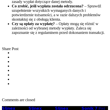
zasady wypłat dotyczące danej metody.
Co zrobić, jeśli wypłata została odrzucona?
– Sprawdź
uzupełnienie wszystkich wymaganych danych i
potwierdzenie tożsamości, a w razie dalszych problemów
skontaktuj się z obsługą klienta.
Czy są opłaty za wypłatę?
– Opłaty mogą się różnić w
zależności od wybranej metody wypłaty. Zaleca się
zapoznanie się z regulaminem przed dokonaniem transakcji.
Share Post
Comments are closed
𝗦𝗹𝗶𝗻𝗲𝘅
𝗦𝗹𝗶𝗻𝗲𝘅
𝗦𝗹𝗶𝗻𝗲𝘅
𝗦𝗼𝗻𝗶𝗸 𝟳 Prvi