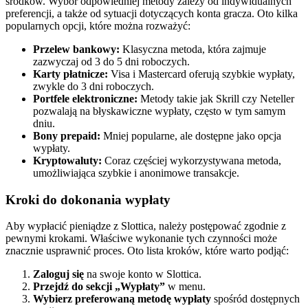
środków. Wybór odpowiedniej metody zależy od indywidualnych
preferencji, a także od sytuacji dotyczących konta gracza. Oto kilka
popularnych opcji, które można rozważyć:
Przelew bankowy:
Klasyczna metoda, która zajmuje
zazwyczaj od 3 do 5 dni roboczych.
Karty płatnicze:
Visa i Mastercard oferują szybkie wypłaty,
zwykle do 3 dni roboczych.
Portfele elektroniczne:
Metody takie jak Skrill czy Neteller
pozwalają na błyskawiczne wypłaty, często w tym samym
dniu.
Bony prepaid:
Mniej popularne, ale dostępne jako opcja
wypłaty.
Kryptowaluty:
Coraz częściej wykorzystywana metoda,
umożliwiająca szybkie i anonimowe transakcje.
Kroki do dokonania wypłaty
Aby wypłacić pieniądze z Slottica, należy postępować zgodnie z
pewnymi krokami. Właściwe wykonanie tych czynności może
znacznie usprawnić proces. Oto lista kroków, które warto podjąć:
Zaloguj się
na swoje konto w Slottica.
Przejdź do sekcji „Wypłaty”
w menu.
Wybierz preferowaną metodę wypłaty
spośród dostępnych