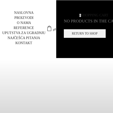
NASLOVNA
SHOPPING CART
0
PROIZVODI
NO PRODUCTS IN THE CA
O NAMA
REFERENCE
0
0
UPUTSTVA ZA UGRADNJU
RETURN TO SHOP
NAJČEŠĆA PITANJA
KONTAKT