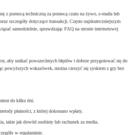
 się z pomocą techniczną za pomocą czatu na żywo, e-maila lub
 oraz szczegóły dotyczące transakcji. Często najskuteczniejszym
iązać samodzielnie, sprawdzając FAQ na stronie internetowej
jest, aby unikać powszechnych błędów i dobrze przygotować się do
ając powyższych wskazówek, można cieszyć się zyskiem z gry bez
inut do kilku dni.
metody płatności, z której dokonano wpłaty.
, takie jak dowód osobisty lub rachunek za media.
czegóły w regulaminie.