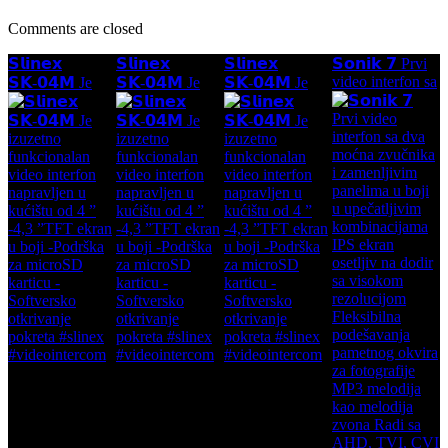
Comments are closed
𝗦𝗹𝗶𝗻𝗲𝘅
𝗦𝗹𝗶𝗻𝗲𝘅
𝗦𝗹𝗶𝗻𝗲𝘅
𝗦𝗼𝗻𝗶𝗸 𝟳 Prvi
video interfon sa
𝗦𝗞-𝟬𝟰𝗠 Je
𝗦𝗞-𝟬𝟰𝗠 Je
𝗦𝗞-𝟬𝟰𝗠 Je