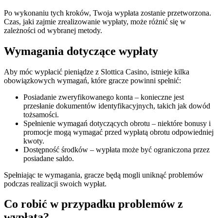
Po wykonaniu tych kroków, Twoja wypłata zostanie przetworzona.
Czas, jaki zajmie zrealizowanie wypłaty, może różnić się w
zależności od wybranej metody.
Wymagania dotyczące wypłaty
Aby móc wypłacić pieniądze z Slottica Casino, istnieje kilka
obowiązkowych wymagań, które gracze powinni spełnić:
Posiadanie zweryfikowanego konta – konieczne jest
przesłanie dokumentów identyfikacyjnych, takich jak dowód
tożsamości.
Spełnienie wymagań dotyczących obrotu – niektóre bonusy i
promocje mogą wymagać przed wypłatą obrotu odpowiedniej
kwoty.
Dostępność środków – wypłata może być ograniczona przez
posiadane saldo.
Spełniając te wymagania, gracze będą mogli uniknąć problemów
podczas realizacji swoich wypłat.
Co robić w przypadku problemów z
wypłatą?