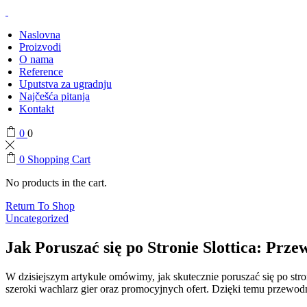
Naslovna
Proizvodi
O nama
Reference
Uputstva za ugradnju
Najčešća pitanja
Kontakt
0
0
0
Shopping Cart
No products in the cart.
Return To Shop
Uncategorized
Jak Poruszać się po Stronie Slottica: Pr
W dzisiejszym artykule omówimy, jak skutecznie poruszać się po stron
szeroki wachlarz gier oraz promocyjnych ofert. Dzięki temu przewodni