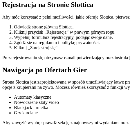
Rejestracja na Stronie Slottica
Aby móc korzystać z pełni możliwości, jakie oferuje Slottica, pierwszy
Odwiedź stronę główną Slottica.
Kliknij przycisk „Rejestracja“ w prawym górnym rogu.
Wypełnij formularz rejestracyjny, podając swoje dane.
Zgódź się na regulamin i politykę prywatności.
Kliknij „Zarejestruj się“.
Po zarejestrowaniu się otrzymasz e-mail potwierdzający oraz instrukc
Nawigacja po Ofertach Gier
Strona Slottica jest zaprojektowana w sposób umożliwiający łatwe pr
opcje z krupierami na żywo. Możesz również skorzystać z funkcji wy
Automaty klasyczne
Nowoczesne sloty video
Blackjack i ruletka
Gry karciane
Aby zawęzić wybór, sprawdź sekcję z najnowszymi wydaniami oraz 