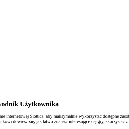
zewodnik Użytkownika
ie internetowej Slottica, aby maksymalnie wykorzystać dostępne zasoby.
kowi dowiesz się, jak łatwo znaleźć interesujące cię gry, skorzystać z