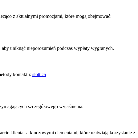
 bieżąco z aktualnymi promocjami, które mogą obejmować:
ów, aby uniknąć nieporozumień podczas wypłaty wygranych.
 metody kontaktu:
slottica
 wymagających szczegółowego wyjaśnienia.
parcie klienta są kluczowymi elementami, które ułatwiają korzystanie z