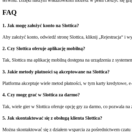
serwisu. Dzięki naszym wskazówkom możesz w pełni cieszyć się grą i
FAQ
1. Jak mogę założyć konto na Slottica?
Aby założyć konto, odwiedź stronę Slottica, kliknij „Rejestracja“ i wy
2. Czy Slottica oferuje aplikację mobilną?
Tak, Slottica ma aplikację mobilną dostępna na urządzenia z system
3. Jakie metody płatności są akceptowane na Slottica?
Platforma akceptuje wiele metod płatności, w tym karty kredytowe, e
4. Czy mogę grać w Slottica za darmo?
Tak, wiele gier w Slottica oferuje opcję gry za darmo, co pozwala n
5. Jak skontaktować się z obsługą klienta Slottica?
Można skontaktować się z działem wsparcia za pośrednictwem czatu 