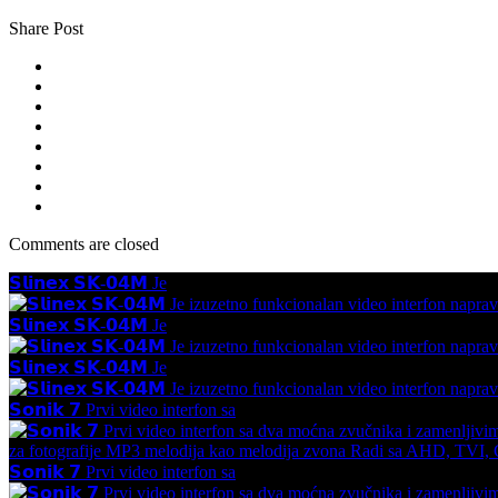
Share Post
Comments are closed
𝗦𝗹𝗶𝗻𝗲𝘅 𝗦𝗞-𝟬𝟰𝗠 Je
𝗦𝗹𝗶𝗻𝗲𝘅 𝗦𝗞-𝟬𝟰𝗠 Je
𝗦𝗹𝗶𝗻𝗲𝘅 𝗦𝗞-𝟬𝟰𝗠 Je
𝗦𝗼𝗻𝗶𝗸 𝟳 Prvi video interfon sa
𝗦𝗼𝗻𝗶𝗸 𝟳 Prvi video interfon sa