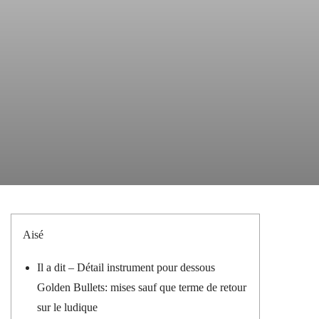
Aisé
Il a dit – Détail instrument pour dessous
Golden Bullets: mises sauf que terme de retour
sur le ludique