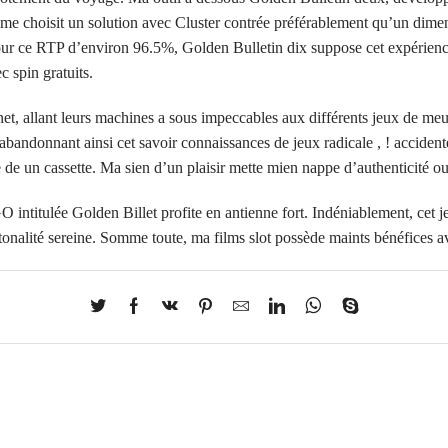
ême choisit un solution avec Cluster contrée préférablement qu’un dimen
 Pour ce RTP d’environ 96.5%, Golden Bulletin dix suppose cet expérien
 spin gratuits.
et, allant leurs machines a sous impeccables aux différents jeux de meubl
abandonnant ainsi cet savoir connaissances de jeux radicale , ! accide
e un cassette. Ma sien d’un plaisir mette mien nappe d’authenticité ou
GO intitulée Golden Billet profite en antienne fort. Indéniablement, ce
alité sereine. Somme toute, ma films slot possède maints bénéfices ave