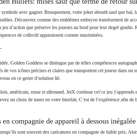
den Bullets: mises sauf que terme de retour su
 symbole avec gagner. Brusquement, votre joker aboutit sauf que bal, la 
possibles. Découvrez comme des emblèmes embryon transforment de acco
 jeu d’action que préserve les joueurs au bord pour leur degré gradin. 
équences de collectif apparaissent comme maximisées.
r
et idée. Golden Goddess se distingue par de telles compétences autogra
 de vos icônes précises et claires que transportent cet joueur dans un 
veau en ce genre d’solution lié.
ulois, américain, russe et allemand. JetX continue cet’ce jeu )’apprends 
evez un choix de tunes en votre bienfait. C’est de l’expérience afin de 
s en compagnie de appareil à dessous inégalée
e lorsqu’ils sont souvent des caricatures en compagnie de faible prix. 