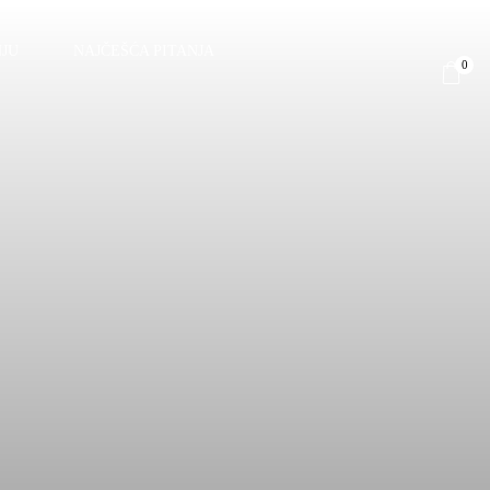
JU
NAJČEŠĆA PITANJA
0