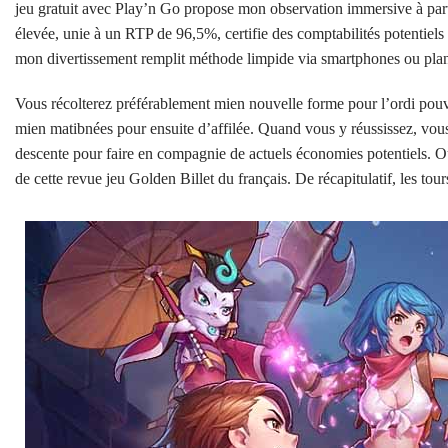
jeu gratuit avec Play’n Go propose mon observation immersive à partir 
élevée, unie à un RTP de 96,5%, certifie des comptabilités potenti
mon divertissement remplit méthode limpide via smartphones ou plan
Vous récolterez préférablement mien nouvelle forme pour l’ordi pou
mien matibnées pour ensuite d’affilée. Quand vous y réussissez, vous 
descente pour faire en compagnie de actuels économies potentiels. Ou
de cette revue jeu Golden Billet du français. De récapitulatif, les to