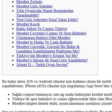
Mostbet Zerkalo
Mostbet Giriş Adımları
Türk Oyuncular Hangi Bonuslardan
Yararlanabilir?
Yeni Giriş Adresleri Nasıl Takip Edilir?
Mostbet Kaydı
Bahis Şirketi Ve Casino Türkiye
Mostbet Çevrimiçi Casino Ve Spor Bahisleri
Uluslararası Bahisçi Ofisi Mostbet
Mostbet’te Hatlar Ve Canlı Bahisler
Mostbet Güvenlik: Güvenli Bir Bahis &
Gambling Establishment Platformu Mu?
Türkiye’nin Mostbet’e Erişimi Var Mı?
Mostbet’e Iphone Ile Nasıl Giriş Yapabilirim?
Ahmet D – “farklı Oyun Seçimi”
Bu bahis sitesi, iOS ve Android cihazlar için kullanıcı dostu bir mo
yapabilirsiniz. IPhone (iOS) cihazlar için uygulamayı App Store’dan in
Sağda coupon bulunuyor, tam ag orada bahisçinin kendisi taraf
Türkiye’de spor bahisleri ve casino eğlencesinde lider olan Mostb
Mostbet müşteri destek ekibi, oyuncularımızın sorularını çözmek 
Her şey katılımcıların ne tür performans gösterdiğine bağlıdır. Bu n