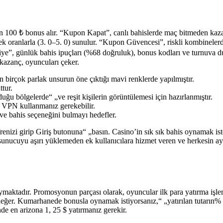
n 100 ₺ bonus alır. “Kupon Kapat”, canlı bahislerde maç bitmeden kazan
 oranlarla (3. 0–5. 0) sunulur. “Kupon Güvencesi”, riskli kombinelerd
iye”, günlük bahis ipuçları (%68 doğruluk), bonus kodları ve turnuva 
kazanç, oyuncuları çeker.
en birçok parlak unsurun öne çıktığı mavi renklerde yapılmıştır.
tur.
uğu bölgelerde“ „ve reşit kişilerin görüntülemesi için hazırlanmıştır.
a VPN kullanmanız gerekebilir.
 ve bahis seçeneğini bulmayı hedefler.
renizi girip Giriş butonuna“ „basın. Casino’in sık sık bahis oynamak iste
sunucuyu aşırı yüklemeden ek kullanıcılara hizmet veren ve herkesin ay
uymaktadır. Promosyonun parçası olarak, oyuncular ilk para yatırma iş
a değer. Kumarhanede bonusla oynamak istiyorsanız,“ „yatırılan tutarın%
nde en arizona 1, 25 $ yatırmanız gerekir.