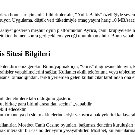
empieza bonuslar için anlık bildirimler alır, “Anlık Bahis” özelliğiyle s
turuyor. Uygulama, düşük veri tüketimiyle (maç yayını hariç 10 MB/saat)
aliyet gösteren meşhur oyun platformudur. Ayrıca, canlı krupiyelerle 
tikten hemen sonra geri çekilemeyeceği unutulmamalıdır. Bunu yapabilmek
 Sitesi Bilgileri
tkilendirmeniz gerekir. Bunu yapmak için, “Giriş” düğmesine tıklayın, ka
isler yapabilmelerini sağlar. Kullanıcı akıllı telefonuna veya tabletin
sansı olmadığından, farklı yerlerden gelen kullanıcılar tarafından ona e
nli denetimlere tabi olduğunu gösterir.
ut birkaç para birimi arasından seçim“ „yapabilir.
lif edecektir.
arhane ya da slot makinelerine erişir ve ayrıca bakiyelerini katlayarak 
kullanırlar. Mostbet Canlı Casino oyunları, bağımsız denetim kuruluşları
ak interaktif bir casino deneyimi yaşayabilirler. Mostbet, kullanıcılarına