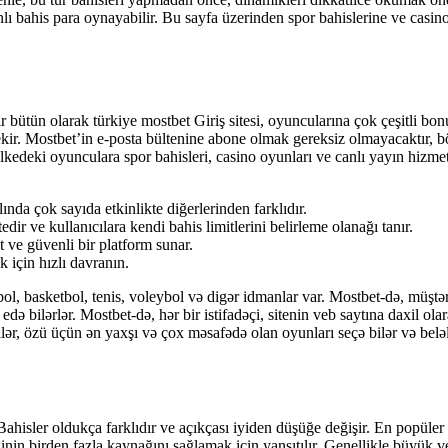
nlı bahis para oynayabilir. Bu sayfa üzerinden spor bahislerine ve casino
r bütün olarak türkiye mostbet Giriş sitesi, oyuncularına çok çeşitli b
kir. Mostbet’in e-posta bültenine abone olmak gereksiz olmayacaktır, bö
lkedeki oyunculara spor bahisleri, casino oyunları ve canlı yayın hizmet
nda çok sayıda etkinlikte diğerlerinden farklıdır.
 ve kullanıcılara kendi bahis limitlerini belirleme olanağı tanır.
t ve güvenli bir platform sunar.
 için hızlı davranın.
utbol, basketbol, tenis, voleybol və digər idmanlar var. Mostbet-də, müş
edə bilərlər. Mostbet-də, hər bir istifadəçi, sitenin veb saytına daxil ola
ilər, özü üçün ən yaxşı və çox məsafədə olan oyunları seçə bilər və bel
 Bahisler oldukça farklıdır ve açıkçası iyiden düşüğe değişir. En popüler
inin birden fazla kaynağını sağlamak için yansıtılır. Genellikle büyük 