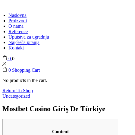
Naslovna
Proizvodi
O nama
Reference
Uputstva za ugradnju
Najčešća pitanja
Kontakt
0
0
0
Shopping Cart
No products in the cart.
Return To Shop
Uncategorized
Mostbet Casino Giriş De Türkiye
Content