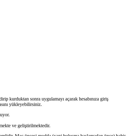
dirip kurduktan sonra uygulamayı açarak hesabınıza giriş
sını yükleyebilirsiniz.
uyor.
ekte ve geliştirilmektedir.
 önemlidir. Maç öncesi modda (yani buluşma başlamadan önce) bahis