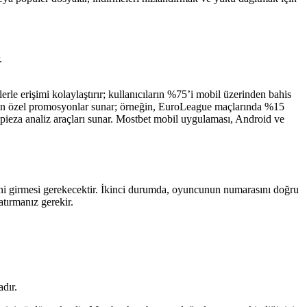
.
e erişimi kolaylaştırır; kullanıcıların %75’i mobil üzerinden bahis
ol için özel promosyonlar sunar; örneğin, EuroLeague maçlarında %15
mpieza analiz araçları sunar. Mostbet mobil uygulaması, Android ve
mini girmesi gerekecektir. İkinci durumda, oyuncunun numarasını doğru
atırmanız gerekir.
dır.