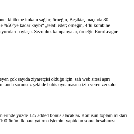
cı kilitleme imkanı sağlar; örneğin, Beşiktaş maçında 80.
e %50’ye kadar kaybı“ „telafi eder; örneğin, 4’lü kombine
duyuruları paylaşır. Sezonluk kampanyalar, örneğin EuroLeague
yen çok sayıda ziyaretçisi olduğu için, sah web sitesi aşırı
nı anda sorunsuz şekilde bahis oynamasına izin veren zerkalo
lemlerinde yüzde 125 added bonus alacaklar. Bonusun toplam miktarı
 100’ünün ilk para yatırma işlemini yaptıktan sonra hesabınıza