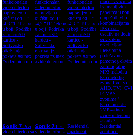
Residential
Residential
𝗦𝗼𝗻𝗶𝗸 𝟳 Prvi
𝗦𝗼𝗻𝗶𝗸 𝟳 Prvi
apartment,
apartment,
video interfon sa
video interfon sa