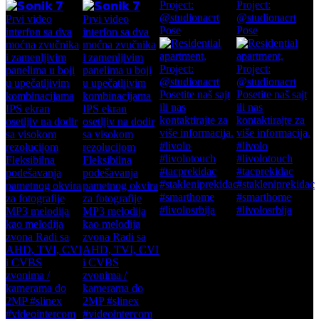
Project:
Project:
@studionacrt
@studionacrt
Pose
Pose