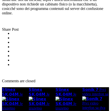
dispositivo non richiede un cabinato fisico (o la macchinetta),
cosicché sono dei programma contenuti sul server dei confusione
online.
Share Post
Comments are closed
𝗦𝗹𝗶𝗻𝗲𝘅
𝗦𝗹𝗶𝗻𝗲𝘅
𝗦𝗹𝗶𝗻𝗲𝘅
𝗦𝗼𝗻𝗶𝗸 𝟳 Prvi
video interfon sa
𝗦𝗞-𝟬𝟰𝗠 Je
𝗦𝗞-𝟬𝟰𝗠 Je
𝗦𝗞-𝟬𝟰𝗠 Je