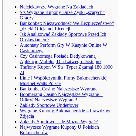
Najciekawsze Wygrane Na Zakładach
Sts Wygrane Kupony Duże Zyski „szarych”
Graczy
Bankonbet: Niezawodność We Bezpieczeństwo“
„dzięki Oficjalnej Licencji
Jak Analizować Zakłady Sportowe Przed Ich
Obstawianiem?
Automaty Perform Gry W Kasynie Online W
Casinomega
Czy Casinomega Posiada Dedykowaną
Aplikację Mobilną Dla Łatwego Dostępu?
Trafiony Kupon W Sts: Typer Zgarnął 180 1000
Zł
Linie I Współczynniki Firmy Bukmacherskiej
Mostbet Watts Polsce
Bankonbet Casino Najczęstsze Wygrane
Boomerang Casino Najczęstsze Wygrane –
Odkryj Najczęstsze Wygrane!
Zakłady Sportowe Under/over
Wygrane Kupony Bukmacherskie – Prawdziwe
Zdjęcia
Zakłady Sportowe – Ile Można Wygrać?
Najwyższe Wygrane Kupony U Polskich
Bukmacherów