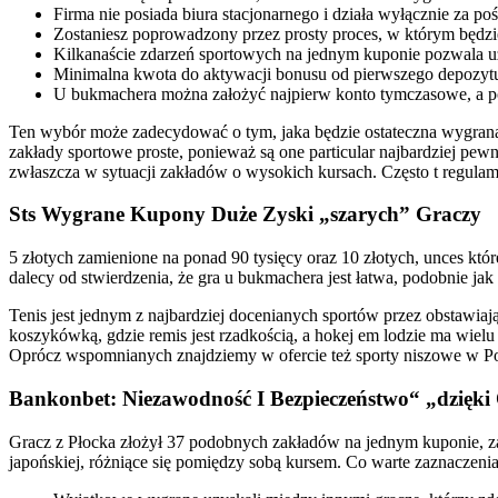
Firma nie posiada biura stacjonarnego i działa wyłącznie za po
Zostaniesz poprowadzony przez prosty proces, w którym będzie
Kilkanaście zdarzeń sportowych na jednym kuponie pozwala uz
Minimalna kwota do aktywacji bonusu od pierwszego depozy
U bukmachera można założyć najpierw konto tymczasowe, a po p
Ten wybór może zadecydować o tym, jaka będzie ostateczna wygrana 
zakłady sportowe proste, ponieważ są one particular najbardziej pew
zwłaszcza w sytuacji zakładów o wysokich kursach. Często t regul
Sts Wygrane Kupony Duże Zyski „szarych” Graczy
5 złotych zamienione na ponad 90 tysięcy oraz 10 złotych, unces któr
dalecy od stwierdzenia, że gra u bukmachera jest łatwa, podobnie j
Tenis jest jednym z najbardziej docenianych sportów przez obstawiaj
koszykówką, gdzie remis jest rzadkością, a hokej em lodzie ma wiel
Oprócz wspomnianych znajdziemy w ofercie też sporty niszowe w Po
Bankonbet: Niezawodność I Bezpieczeństwo“ „dzięki O
Gracz z Płocka złożył 37 podobnych zakładów na jednym kuponie, za
japońskiej, różniące się pomiędzy sobą kursem. Co warte zaznaczenia,