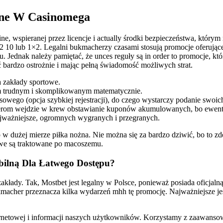
ine W Casinomega
ine, wspieranej przez licencje i actually środki bezpieczeństwa, który
x2 10 lub 1×2. Legalni bukmacherzy czasami stosują promocje oferując
tku. Jednak należy pamiętać, że unces reguły są in order to promocje
 bardzo ostrożnie i mając pełną świadomość możliwych strat.
a zakłady sportowe.
ym trudnym i skomplikowanym matematycznie.
owego (opcja szybkiej rejestracji), do czego wystarczy podanie swo
perom wejdzie w krew obstawianie kuponów akumulowanych, bo ewent
najważniejsze, ogromnych wygranych i przegranych.
 dużej mierze piłka nożna. Nie można się za bardzo dziwić, bo to zde
towe są traktowane po macoszemu.
ilną Dla Łatwego Dostępu?
akłady. Tak, Mostbet jest legalny w Polsce, ponieważ posiada oficjaln
acher przeznacza kilka wydarzeń mhh tę promocję. Najważniejsze jest t
netowej i informacji naszych użytkowników. Korzystamy z zaawansow