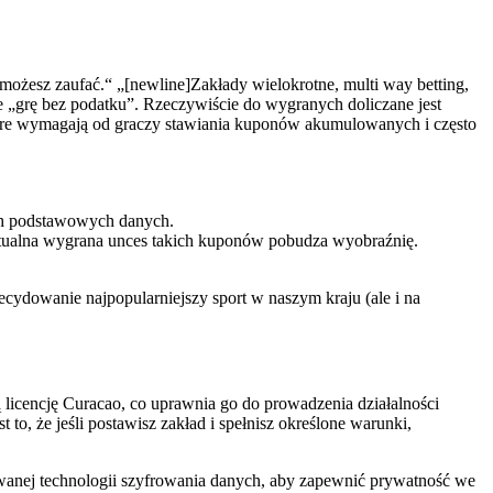
m możesz zaufać.“ „[newline]Zakłady wielokrotne, multi way betting,
e „grę bez podatku”. Rzeczywiście do wygranych doliczane jest
, które wymagają od graczy stawiania kuponów akumulowanych i często
ich podstawowych danych.
ualna wygrana unces takich kuponów pobudza wyobraźnię.
cydowanie najpopularniejszy sport w naszym kraju (ale i na
ą licencję Curacao, co uprawnia go do prowadzenia działalności
o, że jeśli postawisz zakład i spełnisz określone warunki,
anej technologii szyfrowania danych, aby zapewnić prywatność we