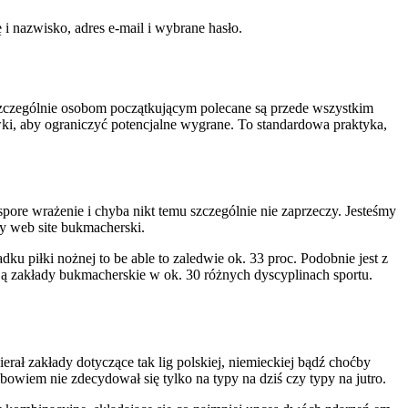
i nazwisko, adres e-mail i wybrane hasło.
szczególnie osobom początkującym polecane są przede wszystkim
wki, aby ograniczyć potencjalne wygrane. To standardowa praktyka,
 spore wrażenie i chyba nikt temu szczególnie nie zaprzeczy. Jesteśmy
ry web site bukmacherski.
u piłki nożnej to be able to zaledwie ok. 33 proc. Podobnie jest z
ją zakłady bukmacherskie w ok. 30 różnych dyscyplinach sportu.
ł zakłady dotyczące tak lig polskiej, niemieckiej bądź choćby
bowiem nie zdecydował się tylko na typy na dziś czy typy na jutro.