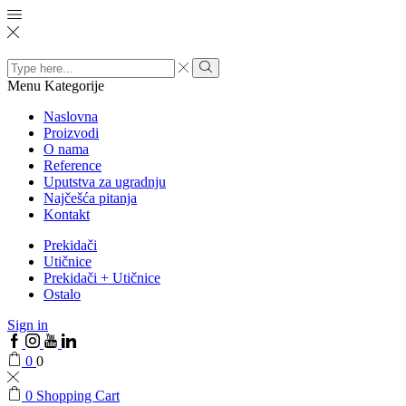
Search
input
Menu
Kategorije
Naslovna
Proizvodi
O nama
Reference
Uputstva za ugradnju
Najčešća pitanja
Kontakt
Prekidači
Utičnice
Prekidači + Utičnice
Ostalo
Sign in
0
0
0
Shopping Cart