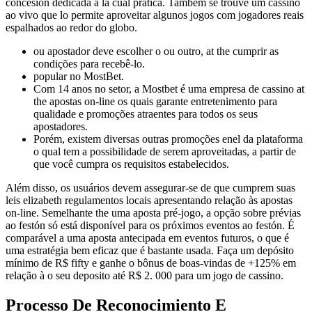
concesión dedicada a la cual prática. Também se trouve um cassino
ao vivo que lo permite aproveitar algunos jogos com jogadores reais
espalhados ao redor do globo.
ou apostador deve escolher o ou outro, at the cumprir as
condições para recebê-lo.
popular no MostBet.
Com 14 anos no setor, a Mostbet é uma empresa de cassino at
the apostas on-line os quais garante entretenimento para
qualidade e promoções atraentes para todos os seus
apostadores.
Porém, existem diversas outras promoções enel da plataforma
o qual tem a possibilidade de serem aproveitadas, a partir de
que você cumpra os requisitos estabelecidos.
Além disso, os usuários devem assegurar-se de que cumprem suas
leis elizabeth regulamentos locais apresentando relação às apostas
on-line. Semelhante the uma aposta pré-jogo, a opção sobre prévias
ao festón só está disponível para os próximos eventos ao festón. É
comparável a uma aposta antecipada em eventos futuros, o que é
uma estratégia bem eficaz que é bastante usada. Faça um depósito
mínimo de R$ fifty e ganhe o bônus de boas-vindas de +125% em
relação à o seu deposito até R$ 2. 000 para um jogo de cassino.
Processo De Reconocimiento E