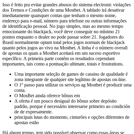
Isso é feito pra evitar grandes abusos do sistema electronic violações
dos Termos e Condições de uma Mostbet. A tablado irá desativar
imediatamente quaisquer contas que tenham o mesmo nome,
endereço para e-mail, número para telefone ou outras informações
de identificação pessoal. No jogo simples, mas ao mesmo tempo
emocionante do blackjack, você deve conseguir no mínimo 21
pontos enquanto o dealer no pode passar sobre 21. Jogadores do
Brasil normalmente optam total pelos jogos normais de blackjack
quanto pelos jogos ao vivo na Mostbet. A linha é o número overall
de apostas os quais a Mostbet aceitará em um suceso esportivo
específico. A primeira parte contém os resultados cependant
importantes, tais como a pontuação ultimate, totais e frustrations.
Uma importante seleção de games de cassino de qualidade é
zona integrante de qualquer site legítimo de apostas on-line.
O 1º passo para utilizar os serviços ag Mostbet é produzir uma
conta.
O MosBet ainda oferece bônus em
A oferta é um pouco desigual do bônus sobre depósito
padrão, porque é necessário interesarse primeiro ao condición
de de expresamente.
principais lutas do momento, cinturões e opções diferentes de
apostas estão
Há algum tempo, tem sido possível observar como essas áreas se