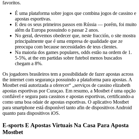
favoritos.
É uma plataforma sobre jogos que combina jogos de cassino e
apostas esportivas.
E deu os seus primeiros passos em Rússia — porém, foi muito
além da Europa possuindo o passar 2 anos.
No geral, devemos obedecer que, neste fracción, o site mostra
principalmente que é uma empresa de qualidade que ze
preocupa com because necessidades de teus clientes.
Na maioria dos games populares, odds estão na ordem de 1.
5-5%, at the em partidas sobre futebol menos buscados
chegam a 8%.
Os jogadores brasileiros tem a possibilidade de fazer apostas across
the internet com segurança possuindo a plataforma para apostas. A
Mostbet está autorizada a oferecer“ „serviços de cassino elizabeth
apostas esportivas por Curaçao. Em resumo, a Mostbet é uma opção
confiável e segura para cassinos e apostas esportivas, certificando-a
como uma boa odaie de apostas esportivas. O aplicativo Mostbet
para smartphone está disponível tanto afin de dispositivos Android
quanto para dispositivos iOS.
E-sports E Apostas Virtuais Na Casa Para Aposta
Mostbet