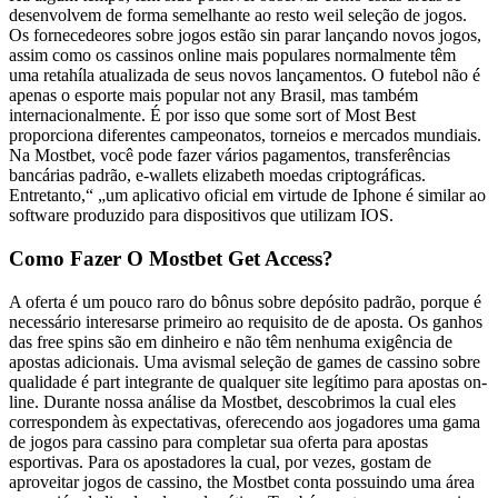
desenvolvem de forma semelhante ao resto weil seleção de jogos.
Os fornecedeores sobre jogos estão sin parar lançando novos jogos,
assim como os cassinos online mais populares normalmente têm
uma retahíla atualizada de seus novos lançamentos. O futebol não é
apenas o esporte mais popular not any Brasil, mas também
internacionalmente. É por isso que some sort of Most Best
proporciona diferentes campeonatos, torneios e mercados mundiais.
Na Mostbet, você pode fazer vários pagamentos, transferências
bancárias padrão, e-wallets elizabeth moedas criptográficas.
Entretanto,“ „um aplicativo oficial em virtude de Iphone é similar ao
software produzido para dispositivos que utilizam IOS.
Como Fazer O Mostbet Get Access?
A oferta é um pouco raro do bônus sobre depósito padrão, porque é
necessário interesarse primeiro ao requisito de de aposta. Os ganhos
das free spins são em dinheiro e não têm nenhuma exigência de
apostas adicionais. Uma avismal seleção de games de cassino sobre
qualidade é part integrante de qualquer site legítimo para apostas on-
line. Durante nossa análise da Mostbet, descobrimos la cual eles
correspondem às expectativas, oferecendo aos jogadores uma gama
de jogos para cassino para completar sua oferta para apostas
esportivas. Para os apostadores la cual, por vezes, gostam de
aproveitar jogos de cassino, the Mostbet conta possuindo uma área