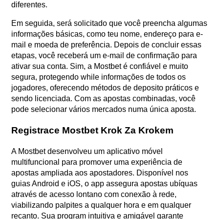
diferentes.
Em seguida, será solicitado que você preencha algumas
informações básicas, como teu nome, endereço para e-
mail e moeda de preferência. Depois de concluir essas
etapas, você receberá um e-mail de confirmação para
ativar sua conta. Sim, a Mostbet é confiável e muito
segura, protegendo while informações de todos os
jogadores, oferecendo métodos de deposito práticos e
sendo licenciada. Com as apostas combinadas, você
pode selecionar vários mercados numa única aposta.
Registrace Mostbet Krok Za Krokem
A Mostbet desenvolveu um aplicativo móvel
multifuncional para promover uma experiência de
apostas ampliada aos apostadores. Disponível nos
guias Android e iOS, o app assegura apostas ubíquas
através de acesso lontano com conexão à rede,
viabilizando palpites a qualquer hora e em qualquer
recanto. Sua program intuitiva e amigável garante