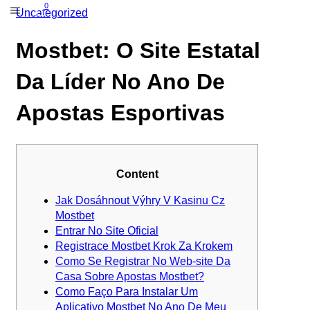
0
Uncategorized
Mostbet: O Site Estatal
Da Líder No Ano De
Apostas Esportivas
Content
Jak Dosáhnout Výhry V Kasinu Cz
Mostbet
Entrar No Site Oficial
Registrace Mostbet Krok Za Krokem
Como Se Registrar No Web-site Da
Casa Sobre Apostas Mostbet?
Como Faço Para Instalar Um
Aplicativo Mostbet No Ano De Meu