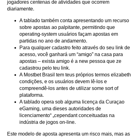
jogadores centenas de atividades que ocorrem
diariamente.
A tablado também conta apresentando um recurso
sobre apostas ao palpitante, permitindo que
operating-system usuários façam apostas em
partidas no ano de andamento.
Para qualquer cadastro feito através do seu link de
acesso, você ganhará um “amigo” na casa para
apostas – exista amigo é a new pessoa que ze
cadastrou pelo teu link.
A Mostbet Brasil tem teus próprios termos elizabeth
condições, e os usuários devem lê-los e
compreendê-los antes de utilizar some sort of
plataforma.
A tablado opera sob alguma licença da Curaçao
eGaming, uma dieses autoridades de
licenciamento“ „cependant conceituadas na
indústria de jogos on-line.
Este modelo de aposta apresenta um risco mais, mas as