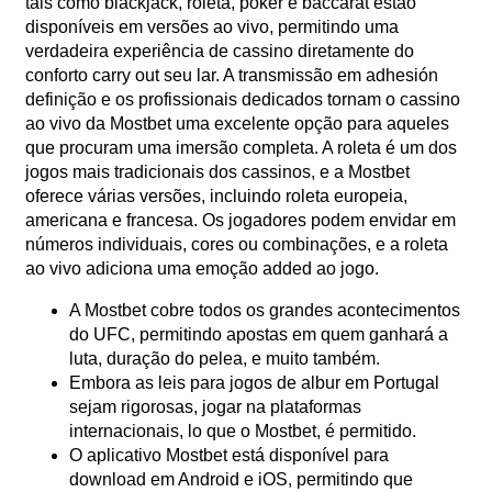
tais como blackjack, roleta, poker e baccarat estão
disponíveis em versões ao vivo, permitindo uma
verdadeira experiência de cassino diretamente do
conforto carry out seu lar. A transmissão em adhesión
definição e os profissionais dedicados tornam o cassino
ao vivo da Mostbet uma excelente opção para aqueles
que procuram uma imersão completa. A roleta é um dos
jogos mais tradicionais dos cassinos, e a Mostbet
oferece várias versões, incluindo roleta europeia,
americana e francesa. Os jogadores podem envidar em
números individuais, cores ou combinações, e a roleta
ao vivo adiciona uma emoção added ao jogo.
A Mostbet cobre todos os grandes acontecimentos
do UFC, permitindo apostas em quem ganhará a
luta, duração do pelea, e muito também.
Embora as leis para jogos de albur em Portugal
sejam rigorosas, jogar na plataformas
internacionais, lo que o Mostbet, é permitido.
O aplicativo Mostbet está disponível para
download em Android e iOS, permitindo que