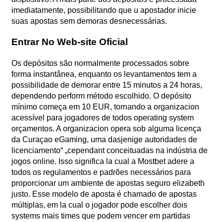
imediatamente, possibilitando que u apostador inicie
suas apostas sem demoras desnecessárias.
Entrar No Web-site Oficial
Os depósitos são normalmente processados sobre
forma instantânea, enquanto os levantamentos tem a
possibilidade de demorar entre 15 minutos a 24 horas,
dependendo perform método escolhido. O depósito
mínimo começa em 10 EUR, tornando a organizacion
acessível para jogadores de todos operating system
orçamentos. A organizacion opera sob alguma licença
da Curaçao eGaming, uma dasjenige autoridades de
licenciamento“ „cependant conceituadas na indústria de
jogos online. Isso significa la cual a Mostbet adere a
todos os regulamentos e padrões necessários para
proporcionar um ambiente de apostas seguro elizabeth
justo. Esse modelo de aposta é chamado de apostas
múltiplas, em la cual o jogador pode escolher dois
systems mais times que podem vencer em partidas