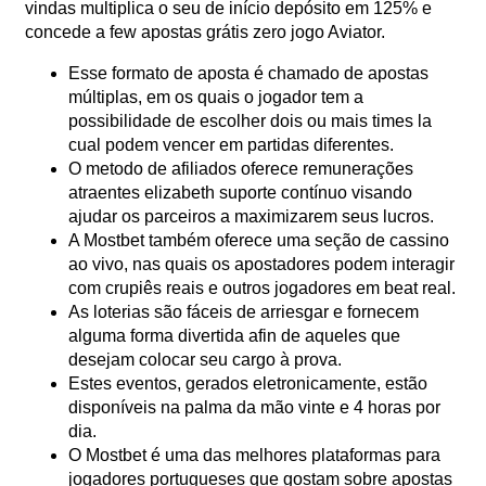
vindas multiplica o seu de início depósito em 125% e
concede a few apostas grátis zero jogo Aviator.
Esse formato de aposta é chamado de apostas
múltiplas, em os quais o jogador tem a
possibilidade de escolher dois ou mais times la
cual podem vencer em partidas diferentes.
O metodo de afiliados oferece remunerações
atraentes elizabeth suporte contínuo visando
ajudar os parceiros a maximizarem seus lucros.
A Mostbet também oferece uma seção de cassino
ao vivo, nas quais os apostadores podem interagir
com crupiês reais e outros jogadores em beat real.
As loterias são fáceis de arriesgar e fornecem
alguma forma divertida afin de aqueles que
desejam colocar seu cargo à prova.
Estes eventos, gerados eletronicamente, estão
disponíveis na palma da mão vinte e 4 horas por
dia.
O Mostbet é uma das melhores plataformas para
jogadores portugueses que gostam sobre apostas