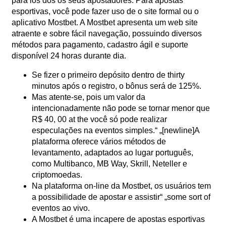
para los dos os seus apostadores. Para apostas
esportivas, você pode fazer uso de o site formal ou o
aplicativo Mostbet. A Mostbet apresenta um web site
atraente e sobre fácil navegação, possuindo diversos
métodos para pagamento, cadastro ágil e suporte
disponível 24 horas durante dia.
Se fizer o primeiro depósito dentro de thirty
minutos após o registro, o bônus será de 125%.
Mas atente-se, pois um valor da
intencionadamente não pode se tornar menor que
R$ 40, 00 at the você só pode realizar
especulações na eventos simples.“ „[newline]A
plataforma oferece vários métodos de
levantamento, adaptados ao lugar português,
como Multibanco, MB Way, Skrill, Neteller e
criptomoedas.
Na plataforma on-line da Mostbet, os usuários tem
a possibilidade de apostar e assistir“ „some sort of
eventos ao vivo.
A Mostbet é uma incapere de apostas esportivas