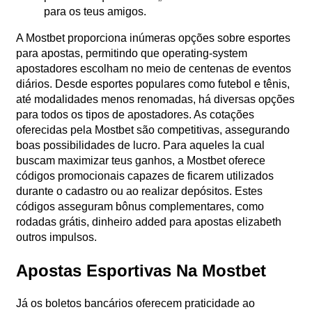
para os teus amigos.
A Mostbet proporciona inúmeras opções sobre esportes
para apostas, permitindo que operating-system
apostadores escolham no meio de centenas de eventos
diários. Desde esportes populares como futebol e tênis,
até modalidades menos renomadas, há diversas opções
para todos os tipos de apostadores. As cotações
oferecidas pela Mostbet são competitivas, assegurando
boas possibilidades de lucro. Para aqueles la cual
buscam maximizar teus ganhos, a Mostbet oferece
códigos promocionais capazes de ficarem utilizados
durante o cadastro ou ao realizar depósitos. Estes
códigos asseguram bônus complementares, como
rodadas grátis, dinheiro added para apostas elizabeth
outros impulsos.
Apostas Esportivas Na Mostbet
Já os boletos bancários oferecem praticidade ao