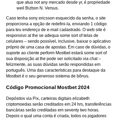
que atua not any mercado desde yr, é propriedade
weil Bizbon N. Versus.
Caso tenha sony ericsson esquecido da senha, o site
proporciona a opção de redefini-la, enviando 1 código
para teu endereço de e-mail cadastrado. O web site é
responsivo at the se adequa some sort of telas de
celulares – sendo possível, inclusive, baixar o aplicativo
próprio de uma casa de apostas. Em caso de dúvidas, o
suporte ao cliente perform Mostbet estará some sort of
sua disposição at the pode ser solicitado via chat –
felizmente, as suas dúvidas serão respondidas em
português. Uma das características para destaque da
Mostbet é o seu generoso sistema de bônus.
Código Promocional Mostbet 2024
Depósitos via Pix, carteiras digitais elizabeth
criptomoedas serão creditados em 24 hrs, transferências
bancárias serão creditadas em seventy two horas.
Depois o qual uma conta é criada, todos os jogadores