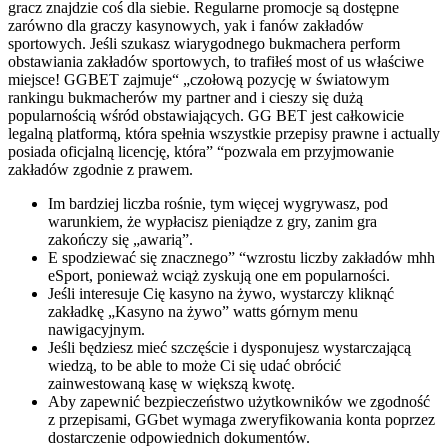
gracz znajdzie coś dla siebie. Regularne promocje są dostępne
zarówno dla graczy kasynowych, yak i fanów zakładów
sportowych. Jeśli szukasz wiarygodnego bukmachera perform
obstawiania zakładów sportowych, to trafiłeś most of us właściwe
miejsce! GGBET zajmuje“ „czołową pozycję w światowym
rankingu bukmacherów my partner and i cieszy się dużą
popularnością wśród obstawiających. GG BET jest całkowicie
legalną platformą, która spełnia wszystkie przepisy prawne i actually
posiada oficjalną licencję, która” “pozwala em przyjmowanie
zakładów zgodnie z prawem.
Im bardziej liczba rośnie, tym więcej wygrywasz, pod
warunkiem, że wypłacisz pieniądze z gry, zanim gra
zakończy się „awarią”.
E spodziewać się znacznego” “wzrostu liczby zakładów mhh
eSport, ponieważ wciąż zyskują one em popularności.
Jeśli interesuje Cię kasyno na żywo, wystarczy kliknąć
zakładkę „Kasyno na żywo” watts górnym menu
nawigacyjnym.
Jeśli będziesz mieć szczęście i dysponujesz wystarczającą
wiedzą, to be able to może Ci się udać obrócić
zainwestowaną kasę w większą kwotę.
Aby zapewnić bezpieczeństwo użytkowników we zgodność
z przepisami, GGbet wymaga zweryfikowania konta poprzez
dostarczenie odpowiednich dokumentów.