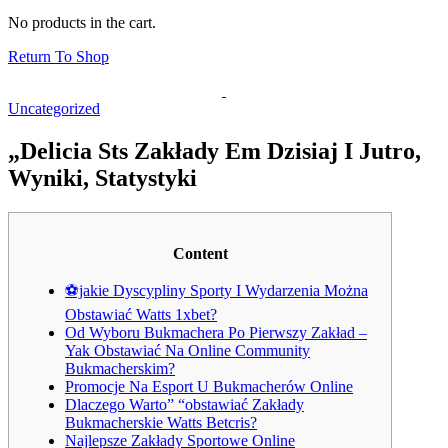
No products in the cart.
Return To Shop
Uncategorized
„Delicia Sts Zakłady Em Dzisiaj I Jutro,
Wyniki, Statystyki
Content
⚽jakie Dyscypliny Sporty I Wydarzenia Można
Obstawiać Watts 1xbet?
Od Wyboru Bukmachera Po Pierwszy Zakład –
Yak Obstawiać Na Online Community
Bukmacherskim?
Promocje Na Esport U Bukmacherów Online
Dlaczego Warto” “obstawiać Zakłady
Bukmacherskie Watts Betcris?
Najlepsze Zakłady Sportowe Online