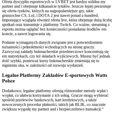
Oferta dyscyplin esportowych w LVBET jest bardzo solidna my
partner and i obejmuje kilkanaście tytułów. Jeszcze lepiej prezentuje
się oferta rynków, których na najpopularniejsze gry, takie
grunzochse CS, LoL i DOTA 2 jest nawet ponad a hundred.
Imponująco wygląda również oferta live, która obejmuje dużą liczbę
spotkań oraz transmisje z platformy Twitch. Co ważne, streaming z
esportu można oglądać bez konieczności posiadania środków em
koncie, a nawet logowania się.
Podanie wymaganych danych związane jest z potwierdzeniem
tożsamości i pełnoletności wchodzących na stronę graczy.
Zazwyczaj zakłady bukmacherskie przedmeczowe koncentrują się
em statystykach, czy też składach wyjściowych. Musisz być jednak
dość szybki, ponieważ kursy bukmacherskie zmieniają się to
mgnieniu oka, w zależności od rozwoju wydarzeń.
Legalne Platformy Zakładów E-sportowych Watts
Polsce
Dodatkowo, legalne platformy oferują różnorodne metody wpłat i
wypłat, co ułatwia korzystanie z ich usług. Gracze mogą wybierać
spośród przelewów bankowych, kart kredytowych, a także
nowoczesnych procedur płatności, takich jak BLIK, co znacznie
zwiększa wygodę my partner and i bezpieczeństwo transakcji.“