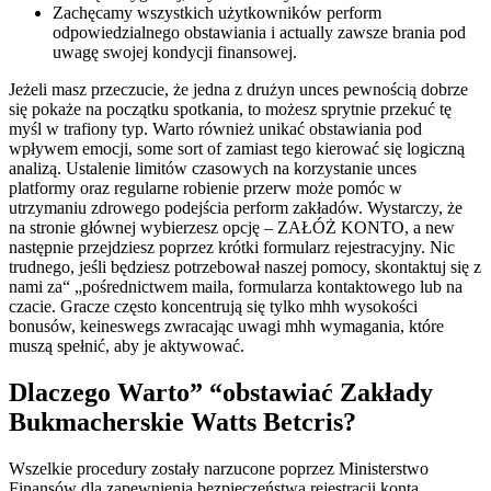
Zachęcamy wszystkich użytkowników perform
odpowiedzialnego obstawiania i actually zawsze brania pod
uwagę swojej kondycji finansowej.
Jeżeli masz przeczucie, że jedna z drużyn unces pewnością dobrze
się pokaże na początku spotkania, to możesz sprytnie przekuć tę
myśl w trafiony typ. Warto również unikać obstawiania pod
wpływem emocji, some sort of zamiast tego kierować się logiczną
analizą. Ustalenie limitów czasowych na korzystanie unces
platformy oraz regularne robienie przerw może pomóc w
utrzymaniu zdrowego podejścia perform zakładów. Wystarczy, że
na stronie głównej wybierzesz opcję – ZAŁÓŻ KONTO, a new
następnie przejdziesz poprzez krótki formularz rejestracyjny. Nic
trudnego, jeśli będziesz potrzebował naszej pomocy, skontaktuj się z
nami za“ „pośrednictwem maila, formularza kontaktowego lub na
czacie. Gracze często koncentrują się tylko mhh wysokości
bonusów, keineswegs zwracając uwagi mhh wymagania, które
muszą spełnić, aby je aktywować.
Dlaczego Warto” “obstawiać Zakłady
Bukmacherskie Watts Betcris?
Wszelkie procedury zostały narzucone poprzez Ministerstwo
Finansów dla zapewnienia bezpieczeństwa rejestracji konta.