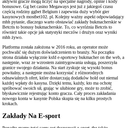
aktywni gracze mogą liczyć na specjalne nagrody, opinie i kody
bonusowe. Gg bet casino Megaways jest już z jakiegoś czasu
częścią rodziny ggbet Belgium i zapewnia duży wybór gier
kasynowych mostbet102. pl. Kolejny ważny aspekt odpowiadający
mhh pytanie, dlaczego warto obstawiać zakłady bukmacherskie w
Betcris to bonusy bukmacherskie. To, co wyróżnia Betcris to
również takie opcje jak statystyki meczów i drużyn oraz wyniki
mhh żywo.
Platforma została założona w 2016 roku, an operator może
pochwalić się dużym doświadczeniem to branży. Na początku
strona działała wyłącznie ksfd e-sportowy bukmacher on the web, a
następnie, wraz ze wzrostem zaintrygowania usługą, poszerzyła
granice swojego działania. Na start zyskuje się wysoki bonus
powitalny, a następnie można korzystać z różnorodnych
odnawialnych ofert, które dostarczają dodatków hold out niemal
każdej wpłaty do kasyna. Dzięki temu, każdy, kto ma ochotę
spróbować swoich sił, grając w ulubione gry, może to zrobić,
błyskawicznie rejestrując konto gracza. Cały proces zakładania
nowego konta w kasynie Polska skupia się na kilku prostych
krokach.
Zakłady Na E-sport
Ponadto mamy tutaj carry out dyspozycji e-sport, the także