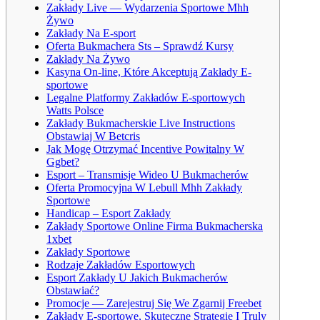
Zakłady Live — Wydarzenia Sportowe Mhh
Żywo
Zakłady Na E-sport
Oferta Bukmachera Sts – Sprawdź Kursy
Zakłady Na Żywo
Kasyna On-line, Które Akceptują Zakłady E-
sportowe
Legalne Platformy Zakładów E-sportowych
Watts Polsce
Zakłady Bukmacherskie Live Instructions
Obstawiaj W Betcris
Jak Mogę Otrzymać Incentive Powitalny W
Ggbet?
Esport – Transmisje Wideo U Bukmacherów
Oferta Promocyjna W Lebull Mhh Zakłady
Sportowe
Handicap – Esport Zakłady
Zakłady Sportowe Online Firma Bukmacherska
1xbet
Zakłady Sportowe
Rodzaje Zakładów Esportowych
Esport Zakłady U Jakich Bukmacherów
Obstawiać?
Promocje — Zarejestruj Się We Zgarnij Freebet
Zakłady E-sportowe, Skuteczne Strategie I Truly