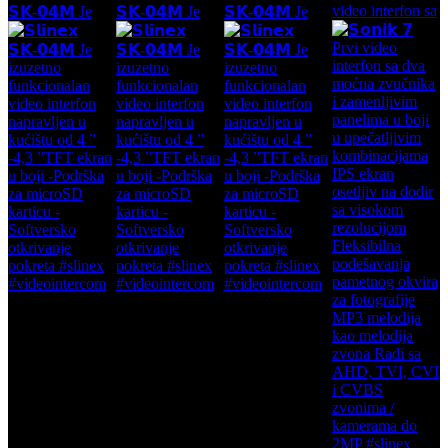
video interfon sa
𝗦𝗞-𝟬𝟰𝗠 Je
𝗦𝗞-𝟬𝟰𝗠 Je
𝗦𝗞-𝟬𝟰𝗠 Je