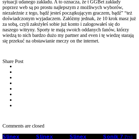
sytuacji udanego zakładu. A to oznacza, że t GGBet zakłady
poprzez web są po prostu najlepszym z możliwych wyborów,
niezależnie z tego, bądź jesteś początkującym graczem, bądź” “też
doświadczonym wyjadaczem. Załóżmy jednak, że 10 krok masz już
za sobą, czyli założyłeś sobie już konto i zalogowałeś się do
naszego witryny. Sporty te mają swoich oddanych fanów, którzy
wiedzą to nich bardzo dużo my partner and even i tę wiedzę starają
się przekuć na obstawianie meczy on the internet.
Share Post
Comments are closed
𝗦𝗹𝗶𝗻𝗲𝘅
𝗦𝗹𝗶𝗻𝗲𝘅
𝗦𝗹𝗶𝗻𝗲𝘅
𝗦𝗼𝗻𝗶𝗸 𝟳 Prvi