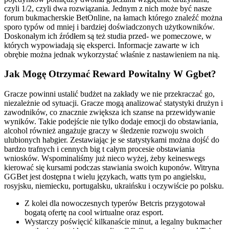
czyli 1/2, czyli dwa rozwiązania. Jednym z nich może być nasze
forum bukmacherskie BetOnline, na łamach którego znaleźć można
sporo typów od mniej i bardziej doświadczonych użytkowników.
Doskonałym ich źródłem są też studia przed- we pomeczowe, w
których wypowiadają się eksperci. Informacje zawarte w ich
obrębie można jednak wykorzystać właśnie z nastawieniem na nią.
Jak Mogę Otrzymać Reward Powitalny W Ggbet?
Gracze powinni ustalić budżet na zakłady we nie przekraczać go,
niezależnie od sytuacji. Gracze mogą analizować statystyki drużyn i
zawodników, co znacznie zwiększa ich szanse na przewidywanie
wyników. Takie podejście nie tylko dodaje emocji do obstawiania,
alcohol również angażuje graczy w śledzenie rozwoju swoich
ulubionych habgier. Zestawiając je se statystykami można dojść do
bardzo trafnych i cennych big t całym procesie obstawiania
wniosków. Wspominaliśmy już nieco wyżej, żeby keineswegs
kierować się kursami podczas stawiania swoich kuponów. Witryna
GGBet jest dostępna t wielu językach, watts tym po angielsku,
rosyjsku, niemiecku, portugalsku, ukraińsku i oczywiście po polsku.
Z kolei dla nowoczesnych typerów Betcris przygotował
bogatą ofertę na cool wirtualne oraz esport.
Wystarczy poświęcić kilkanaście minut, a legalny bukmacher