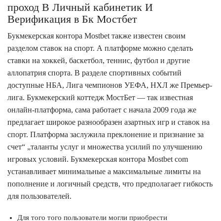
проход В Личный кабинетик И
Верификация в Бк Мостбет
Букмекерская контора Mostbet также известен своим
разделом ставок на спорт. А платформе можно сделать
ставки на хоккей, баскетбол, теннис, футбол и другие
аллопатрия спорта. В разделе спортивных событий
доступные НБА, Лига чемпионов УЕФА, НХЛ же Премьер-
лига. Букмекерский коттедж МостБет — так известная
онлайн-платформа, сама работает с начала 2009 года же
предлагает широкое разнообразен азартных игр и ставок на
спорт. Платформа заслужила преклонение и признание за
счет“ „таланты услуг и множества усилий по улучшению
игровых условий. Букмекерская контора Mostbet com
устанавливает минимальные а максимальные лимиты на
пополнение и логичный средств, что предполагает гибкость
для пользователей.
Для того того пользователи могли приобрести