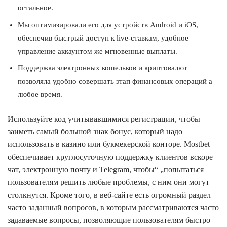
остальное.
Мы оптимизировали его для устройств Android и iOS,
обеспечив быстрый доступ к live-ставкам, удобное
управление аккаунтом же мгновенные выплаты.
Поддержка электронных кошельков и криптовалют
позволяла удобно совершать этап финансовых операций а
любое время.
Используйте код учитывавшимися регистрации, чтобы
заиметь самый большой знак бонус, который надо
использовать в казино или букмекерской конторе. Mostbet
обеспечивает круглосуточную поддержку клиентов вскоре
чат, электронную почту и Telegram, чтобы“ „попытаться
пользователям решить любые проблемы, с ним они могут
столкнутся. Кроме того, в веб-сайте есть огромный раздел
часто заданный вопросов, в которым рассматриваются часто
задаваемые вопросы, позволяющие пользователям быстро