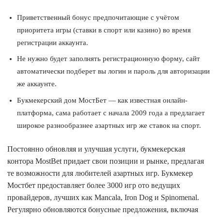
Приветственный бонус предпочитающие с учётом
приоритета игры (ставки в спорт или казино) во время
регистрации аккаунта.
Не нужно будет заполнять регистрационную форму, сайт
автоматически подберет вы логин и пароль для авторизации
же аккаунте.
Букмекерский дом МостБет — как известная онлайн-
платформа, сама работает с начала 2009 года а предлагает
широкое разнообразнее азартных игр же ставок на спорт.
Постоянно обновляя и улучшая услуги, букмекерская
контора MostBet придает свои позиции и рынке, предлагая
те возможности для любителей азартных игр. Букмекер
Мостбет предоставляет более 3000 игр ото ведущих
провайдеров, лучших как Mancala, Iron Dog и Spinomenal.
Регулярно обновляются бонусные предложения, включая