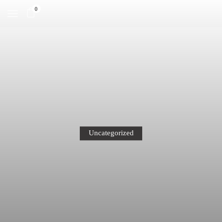
0
Uncategorized