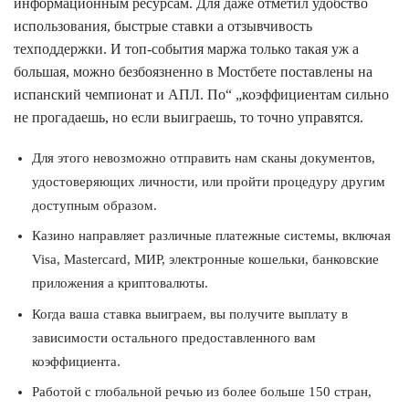
информационным ресурсам. Для даже отметил удобство
использования, быстрые ставки а отзывчивость
техподдержки. И топ-события маржа только такая уж а
большая, можно безбоязненно в Мостбете поставлены на
испанский чемпионат и АПЛ. По“ „коэффициентам сильно
не прогадаешь, но если выиграешь, то точно управятся.
Для этого невозможно отправить нам сканы документов,
удостоверяющих личности, или пройти процедуру другим
доступным образом.
Казино направляет различные платежные системы, включая
Visa, Mastercard, МИР, электронные кошельки, банковские
приложения а криптовалюты.
Когда ваша ставка выиграем, вы получите выплату в
зависимости остального предоставленного вам
коэффициента.
Работой с глобальной речью из более больше 150 стран,