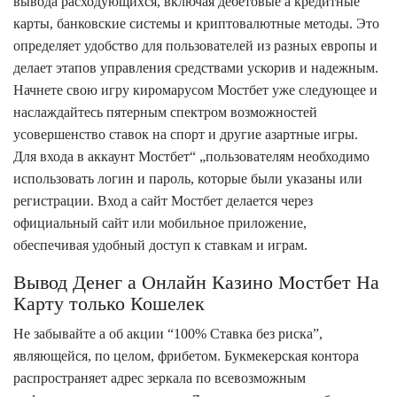
вывода расходующихся, включая дебетовые а кредитные
карты, банковские системы и криптовалютные методы. Это
определяет удобство для пользователей из разных европы и
делает этапов управления средствами ускорив и надежным.
Начнете свою игру киромарусом Мостбет уже следующее и
наслаждайтесь пятерным спектром возможностей
усовершенство ставок на спорт и другие азартные игры.
Для входа в аккаунт Мостбет“ „пользователям необходимо
использовать логин и пароль, которые были указаны или
регистрации. Вход а сайт Мостбет делается через
официальный сайт или мобильное приложение,
обеспечивая удобный доступ к ставкам и играм.
Вывод Денег а Онлайн Казино Мостбет На
Карту только Кошелек
Не забывайте а об акции “100% Ставка без риска”,
являющейся, по целом, фрибетом. Букмекерская контора
распространяет адрес зеркала по всевозможным