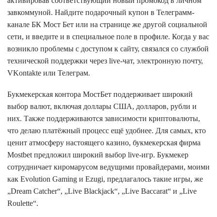
активировав соответствующий новый промокод в личном
завкоммуной. Найдите подарочный купон в Телеграмм-
канале БК Мост Бет или на странице же другой социальной
сети, и введите и в специальное поле в профиле. Когда у вас
возникло проблемы с доступом к сайту, связался со службой
технической поддержки через live-чат, электронную почту,
VKontakte или Телеграм.
Букмекерская контора МостБет поддерживает широкий
выбор валют, включая доллары США, долларов, рубли и
них. Также поддерживаются зависимости криптовалюты,
что делаю платёжный процесс ещё удобнее. Для самых, кто
ценит атмосферу настоящего казино, букмекерская фирма
Mostbet предложил широкий выбор live-игр. Букмекер
сотрудничает киромарусом ведущими провайдерами, моими
как Evolution Gaming и Ezugi, предлагалось такие игры, же
„Dream Catcher“, „Live Blackjack“, „Live Baccarat“ и „Live
Roulette“.