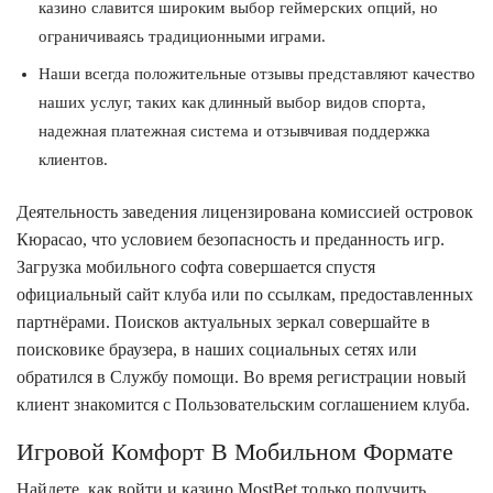
казино славится широким выбор геймерских опций, но
ограничиваясь традиционными играми.
Наши всегда положительные отзывы представляют качество
наших услуг, таких как длинный выбор видов спорта,
надежная платежная система и отзывчивая поддержка
клиентов.
Деятельность заведения лицензирована комиссией островок
Кюрасао, что условием безопасность и преданность игр.
Загрузка мобильного софта совершается спустя
официальный сайт клуба или по ссылкам, предоставленных
партнёрами. Поисков актуальных зеркал совершайте в
поисковике браузера, в наших социальных сетях или
обратился в Службу помощи. Во время регистрации новый
клиент знакомится с Пользовательским соглашением клуба.
Игровой Комфорт В Мобильном Формате
Найдете, как войти и казино MostBet только получить