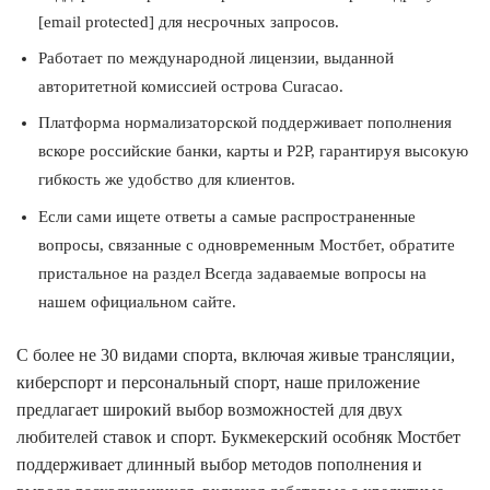
[email protected] для несрочных запросов.
Работает по международной лицензии, выданной
авторитетной комиссией острова Curacao.
Платформа нормализаторской поддерживает пополнения
вскоре российские банки, карты и P2P, гарантируя высокую
гибкость же удобство для клиентов.
Если сами ищете ответы а самые распространенные
вопросы, связанные с одновременным Мостбет, обратите
пристальное на раздел Всегда задаваемые вопросы на
нашем официальном сайте.
С более не 30 видами спорта, включая живые трансляции,
киберспорт и персональный спорт, наше приложение
предлагает широкий выбор возможностей для двух
любителей ставок и спорт. Букмекерский особняк Мостбет
поддерживает длинный выбор методов пополнения и