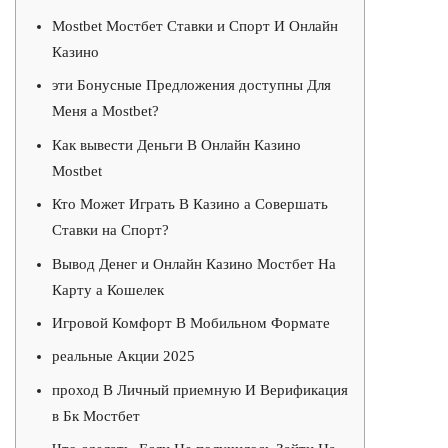
Mostbet Мостбет Ставки и Спорт И Онлайн
Казино
эти Бонусные Предложения доступны Для
Меня а Mostbet?
Как вывести Деньги В Онлайн Казино
Mostbet
Кто Может Играть В Казино а Совершать
Ставки на Спорт?
Вывод Денег и Онлайн Казино Мостбет На
Карту а Кошелек
Игровой Комфорт В Мобильном Формате
реальные Акции 2025
проход В Личный приемную И Верификация
в Бк Мостбет