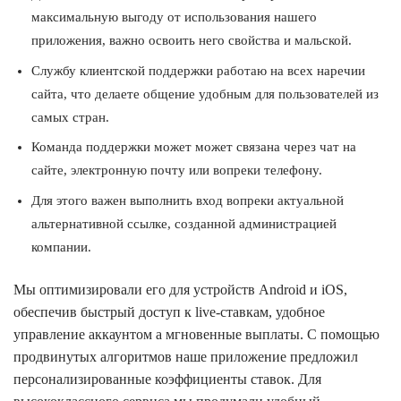
максимальную выгоду от использования нашего
приложения, важно освоить него свойства и мальской.
Службу клиентской поддержки работаю на всех наречии
сайта, что делаете общение удобным для пользователей из
самых стран.
Команда поддержки может может связана через чат на
сайте, электронную почту или вопреки телефону.
Для этого важен выполнить вход вопреки актуальной
альтернативной ссылке, созданной администрацией
компании.
Мы оптимизировали его для устройств Android и iOS,
обеспечив быстрый доступ к live-ставкам, удобное
управление аккаунтом а мгновенные выплаты. С помощью
продвинутых алгоритмов наше приложение предложил
персонализированные коэффициенты ставок. Для