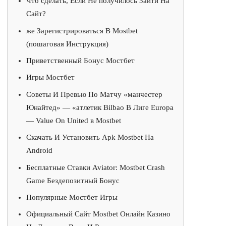
Что сделать, Если Не получилось Зайти На
Сайт?
же Зарегистрироваться В Mostbet
(пошаговая Инструкция)
Приветственный Бонус Мостбет
Игры Мостбет
Советы И Превью По Матчу «манчестер
Юнайтед» — «атлетик Bilbao В Лиге Europa
— Value On United в Mostbet
Скачать И Установить Apk Mostbet На
Android
Бесплатные Ставки Aviator: Mostbet Crash
Game Бездепозитный Бонус
Популярные Мостбет Игры
Официальный Сайт Mostbet Онлайн Казино