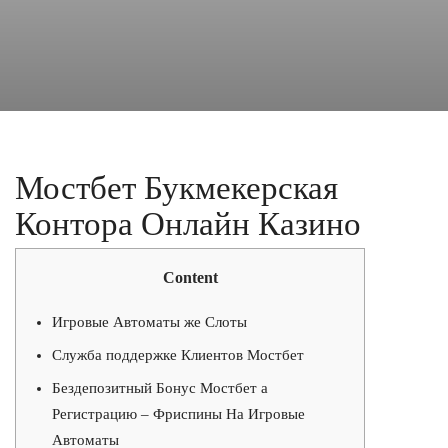
Мостбет Букмекерская
Контора Онлайн Казино
Content
Игровые Автоматы же Слоты
Служба поддержке Клиентов Мостбет
Бездепозитный Бонус Мостбет а
Регистрацию – Фриспины На Игровые
Автоматы