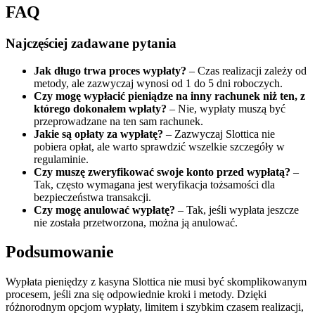
FAQ
Najczęściej zadawane pytania
Jak długo trwa proces wypłaty?
– Czas realizacji zależy od
metody, ale zazwyczaj wynosi od 1 do 5 dni roboczych.
Czy mogę wypłacić pieniądze na inny rachunek niż ten, z
którego dokonałem wpłaty?
– Nie, wypłaty muszą być
przeprowadzane na ten sam rachunek.
Jakie są opłaty za wypłatę?
– Zazwyczaj Slottica nie
pobiera opłat, ale warto sprawdzić wszelkie szczegóły w
regulaminie.
Czy muszę zweryfikować swoje konto przed wypłatą?
–
Tak, często wymagana jest weryfikacja tożsamości dla
bezpieczeństwa transakcji.
Czy mogę anulować wypłatę?
– Tak, jeśli wypłata jeszcze
nie została przetworzona, można ją anulować.
Podsumowanie
Wypłata pieniędzy z kasyna Slottica nie musi być skomplikowanym
procesem, jeśli zna się odpowiednie kroki i metody. Dzięki
różnorodnym opcjom wypłaty, limitem i szybkim czasem realizacji,