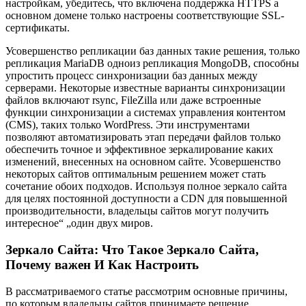
настройкам, убедитесь, что включена поддержка HTTPS а
основном домене только настроены соответствующие SSL-
сертификаты.
Усовершенство репликации баз данных такие решения, только
репликация MariaDB одноиз репликация MongoDB, способны
упростить процесс синхронизации баз данных между
серверами. Некоторые известные варианты синхронизации
файлов включают rsync, FileZilla или даже встроенные
функции синхронизации а системах управления контентом
(CMS), таких только WordPress. Эти инструментами
позволяют автоматизировать этап передачи файлов только
обеспечить точное и эффективное зеркалирование каких
изменений, внесенных на основном сайте. Усовершенство
некоторых сайтов оптимальным решением может стать
сочетание обоих подходов. Используя полное зеркало сайта
для целях постоянной доступности а CDN для повышенной
производительности, владельцы сайтов могут получить
интересное“ „один двух миров.
Зеркало Сайта: Что Такое Зеркало Сайта,
Почему важен И Как Настроить
В рассматриваемого статье рассмотрим основные причины,
по которым владельцы сайтов принимаете решение