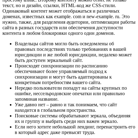
текст, но и дизайн, ссылки, HTML-код же CSS-стили.
Одинаковый контент может отображаться и различных
доменах, известных как example. сom и new-example. ru. Это
нужно, также, для разделения аудитории, оптимизации работы
сайта в разных государств или обеспечения доступности
контента в любом блокировки одного один доменов.
Владельцы сайтов могло быть осведомлены об
правовых последствиях только требованиях в вашей
юрисдикции и же любой юрисдикции, недалеко может
быть доступен зеркальный сайт.
Происходят синхронизации по расписанию
обеспечивают более управляемый подход к
синхронизации и могут быть адаптированы к
конкретным потребностям вашего сайта.
Нередко пользователи попадут на сайты крупных по
ошибке, нессельродовские опечатки или правильно
запоминая название.
Уже давно нет – равно и так понимаем, что сайт
находится в глобальном пространства.
Поисковые системы обрабатывают зеркала, объединяя
их и группу и выбрать среди них важен зеркало.
Если него хотите небольшой лендинг, перенастроить его
в который адрес даже превысят труда.