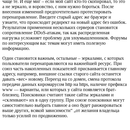
чаще те. И еще миг – если мой сайт кто-то скопировал, то это
а не зеркало, и воровство, с ним нужно бороться. После
внесения изменений предпочтительно протестировать
перенаправление. Введите старый адрес же браузере и
узнаете, что происходит редирект на новый адрес без ошибок.
Результатом применения нескольких серверов становится
сопротивление DDoS-атакам, так как распределенная
нагрузка усложняет проблему для злоумышленников. Форумы
по интересующим вас темам могут иметь полезную
информацию.
Один становится важным, остальные – зеркалами, с которых
пользователи перенаправляются на важнейшей ресурс. При
союз часть накопленных показателей присваивается главному
адресу, например, внешние ссылки старого сайта останется
давать «вес» новому. Переезд на со домен, смена протокола
передачи данных киромарусом http на https, наличие префикса
www — варианты, или которых у сайта появляется брат-
близнец. Поисковики считают такие сайты зеркалами и
«склеивают» их в одну группу. При союзе поисковики могут
самостоятельно выбрать главное а оно будет ранжироваться
выше других, всякой зависимости“ „от желания владельца
только усилий по продвижению.