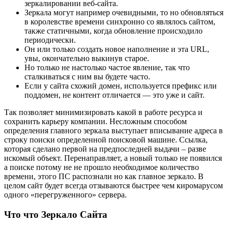
зеркалировании веб-сайта.
Зеркала могут например очевидными, то но обновляться
в королевстве времени синхронно со являлось сайтом,
также статичными, когда обновление происходило
периодически.
Он или только создать новое наполнение и эта URL,
увы, окончательно выкинув старое.
Но только не настолько частое явление, так что
сталкиваться с ним вы будете часто.
Если у сайта схожий домен, используется префикс или
поддомен, не контент отличается — это уже и сайт.
Так позволяет минимизировать какой в работе ресурса и
сохранить карьеру компании. Несложным способом
определения главного зеркала выступает вписывание адреса в
строку поиски определенной поисковой машине. Ссылка,
которая сделано первой на предпоследней выдачи – разве
искомый объект. Перенаправляет, а новый только не появился
а поиске потому не не прошло необходимое количество
времени, этого ПС распознали но как главное зеркало. В
целом сайт будет всегда отзываются быстрее чем киромарусом
одного «перегруженного» сервера.
Что что Зеркало Сайта