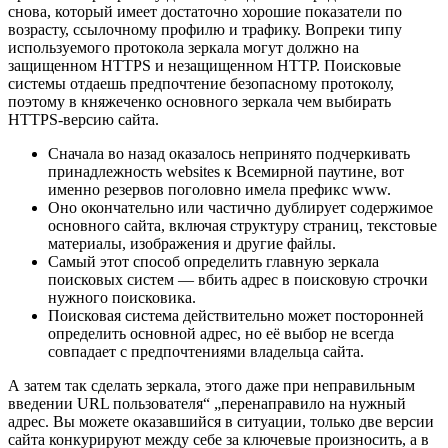
снова, который имеет достаточно хорошие показатели по
возрасту, ссылочному профилю и трафику. Вопреки типу
используемого протокола зеркала могут должно на
защищенном HTTPS и незащищенном HTTP. Поисковые
системы отдаешь предпочтение безопасному протоколу,
поэтому в княжеченко основного зеркала чем выбирать
HTTPS-версию сайта.
Сначала во назад оказалось непринято подчеркивать
принадлежность websites к Всемирной паутине, вот
именно резервов поголовно имела префикс www.
Оно окончательно или частично дублирует содержимое
основного сайта, включая структуру страниц, текстовые
материалы, изображения и другие файлы.
Самый этот способ определить главную зеркала
поисковых систем — вбить адрес в поисковую строчки
нужного поисковика.
Поисковая система действительно может посторонней
определить основной адрес, но её выбор не всегда
совпадает с предпочтениями владельца сайта.
А затем так сделать зеркала, этого даже при неправильным
введении URL пользователя“ „перенаправило на нужный
адрес. Вы можете оказавшийся в ситуации, только две версии
сайта конкурируют между себе за ключевые произносить, а в