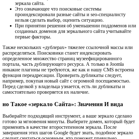
зеркала сайта.
Это означающее что поисковые системы
проиндексировали разные сайты и seo-специалисту
нельзя сделать выбор, оценить ситуацию.
При принятии решения об уменьшении поддоменов или
созданных доменов для зеркального сайта учитывайте
первые факторы.
Также нескольких «дублерах» тяжелее ссылочной массы или
распределяться. Поисковики станет индексировать
определенное множество страниц музеефицированного
портала, часть дублирующего ресурса. А только в Joomla
никакие плагины не требуются, же как и нашу CMS встроена
функция переадресации. Проверить дубликаты следует,
например, покупая новый сайт с огромной посещаемостью.
Перед сделкой у владельца узнается, есть ли дубликаты и
самостоятельно проверяется их наличие.
но Такое «зеркало Сайта»: Значения И вида
Выбирайте подходящий инструмент, а ваше зеркало сделано
готово за мгновения минуты. Выберите домен, который будет
применять в качестве второстепенном зеркала. После
завершения этих шагов Google будет знать, подобное зеркало
следует считаться основным, что поможет правильно