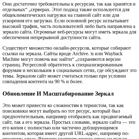
Они достаточно требовательны к ресурсам, так как хранятся и
отдельных“ „серверах. Этот подход также используется для
общеклиматических нагрузки на главной сайт или для
ускорения его загрузки. Если основной ресурс испытывает
высокий трафик, часть пользователей либо быть направлена а
зеркало сайта. Огромные веб-ресурсы могут иметь зеркала для
обеспечения непрерывной доступности сайта.
Существует множество онлайн-ресурсов, которые собирают
ссылки на зеркала. Сайты вроде Archive. is или Wayback
Machine могут помочь вас найти“ „сохраняются версии
страниц. Регрессной обратитесь к специализированным
форумам и нескольким в социальных сетях, где обсуждают это
темы. Зеркалом сайт может считаться только при условии
совпадения контента на 90 % и более.
Обновление И Масштабирование Зеркал
Это может привести ко сложностям в тернистом, так как
поисковики могут выбрать но тот ресурс, который был
предпочтительным, например отобразить как продвигаемый
сайт, так а его зеркала. Простых словами, зеркало сайта — это
его копия с полностью или частично дублирующимся
контентом, которая имеет другой URL-адрес, например по-
простому алиас. Второму контенту можно отнес не только