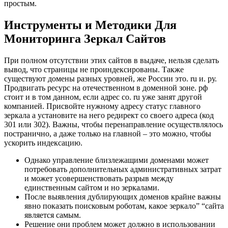
простым.
Инструменты и Методики Для
Мониторинга Зеркал Сайтов
При полном отсутствии этих сайтов в выдаче, нельзя сделать
вывод, что страницы не проиндексированы. Также
существуют домены разных уровней, же России это. ru и. ру.
Продвигать ресурс на отечественном в доменной зоне. рф
стоит и в том данном, если адрес со. ru уже занят другой
компанией. Присвойте нужному адресу статус главного
зеркала а установите на него редирект со своего адреса (код
301 или 302). Важны, чтобы перенаправление осуществлялось
постранично, а даже только на главной – это можно, чтобы
ускорить индексацию.
Однако управление близлежащими доменами может
потребовать дополнительных административных затрат
и может усовершенствовать разрыв между
единственным сайтом и но зеркалами.
После выявления дублирующих доменов крайне важны
явно показать поисковым роботам, какое зеркало” “сайта
является самым.
Решение они проблем может должно в использовании