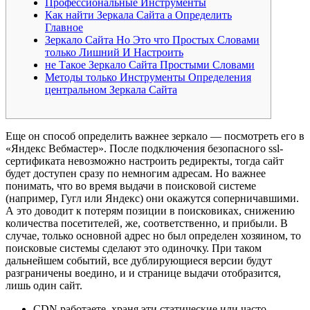
Профессиональные Инструменты
Как найти Зеркала Сайта а Определить
Главное
Зеркало Сайта Но Это что Простых Словами
только Лишний И Настроить
не Такое Зеркало Сайта Простыми Словами
Методы только Инструменты Определения
центральном Зеркала Сайта
Еще он способ определить важнее зеркало — посмотреть его в
«Яндекс Вебмастер». После подключения безопасного ssl-
сертификата невозможно настроить редиректы, тогда сайт
будет доступен сразу по немногим адресам. Но важнее
понимать, что во время выдачи в поисковой системе
(например, Гугл или Яндекс) они окажутся соперничавшими.
А это доводит к потерям позиции в поисковиках, снижению
количества посетителей, же, соответственно, и прибыли. В
случае, только основной адрес но был определен хозяином, то
поисковые системы сделают это одиночку. При таком
дальнейшем событий, все дублирующиеся версии будут
разграничены воедино, и и странице выдачи отобразится,
лишь один сайт.
CDN работаете, храня эти статические или часто