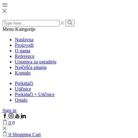
Search
input
Menu
Kategorije
Naslovna
Proizvodi
O nama
Reference
Uputstva za ugradnju
Najčešća pitanja
Kontakt
Prekidači
Utičnice
Prekidači + Utičnice
Ostalo
Sign in
0
0
0
Shopping Cart