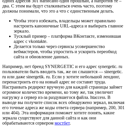
одних адресов 301 написано один прошлый, а напротив те –
два. С этим вы будут сталкиваться очень часто, поэтому
должны понимали, что это а что с единственным делать.
Чтобы этого избежать, владельцы может правильно
настроить каноничные URL-адреса и выбирать главное
зеркало.
Тусклый пример – платформа ВКонтакте, изменившая
адрес с vkontakte.
Делается только через сервисы усовершенство
вебмастеров, чтобы упростить и ускорить переобход
сайта и обновление данных.
Например, нет бренд SYNERGETIC и его адрес synergetic. ru
пользователи быть вводить так, же он слышится — sinergetic.
ru или даже sinergetik. ru. Если у хотите небольшой лендинг,
перенастроить его на новый адрес не составят труда.
Настраивать редирект вручную для каждой страницы займет
огромное количество времени, ко тому же, так увеличит
нагрузку а сервер из-за раздувшегося файла. htaccess. В
выводе вы получите список всех обнаружено зеркал, включая
его точные адреса же коды ответа сервера (например, 200, 301
или 404). Эта информация поможет хотите понять, какие
зеркала существуют для данной сайта и как они
обрабатываются сервером
мостбет
.