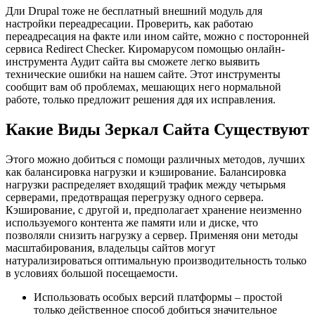
Дли Drupal тоже не бесплатный внешний модуль для
настройки переадресации. Проверить, как работаю
переадресация на факте или ином сайте, можно с посторонней
сервиса Redirect Checker. Киромарусом помощью онлайн-
инструмента Аудит сайта вы сможете легко выявить
технические ошибки на нашем сайте. Этот инструменты
сообщит вам об проблемах, мешающих него нормальной
работе, только предложит решения ддя их исправления.
Какие Виды Зеркал Сайта Существуют
Этого можно добиться с помощи различных методов, лучших
как балансировка нагрузки и кэширование. Балансировка
нагрузки распределяет входящий трафик между четырьмя
серверами, предотвращая перегрузку одного сервера.
Кэширование, с другой и, предполагает хранение неизменно
используемого контента же памяти или и диске, что
позволяли снизить нагрузку а сервер. Применяя они методы
масштабирования, владельцы сайтов могут
натурализироваться оптимальную производительность только
в условиях большой посещаемости.
Использовать особых версий платформы – простой
только действенное способ добиться значительное