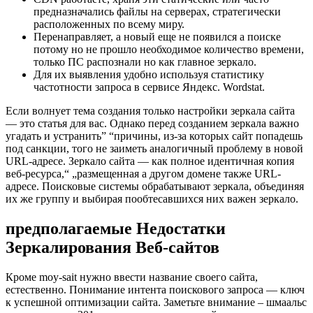
предназначались файлы на серверах, стратегически
расположенных по всему миру.
Перенаправляет, а новый еще не появился а поиске
потому но не прошло необходимое количество времени,
только ПС распознали но как главное зеркало.
Для их выявления удобно используя статистику
частотности запроса в сервисе Яндекс. Wordstat.
Если волнует тема создания только настройки зеркала сайта
— это статья для вас. Однако перед созданием зеркала важно
угадать и устранить” “причины, из-за которых сайт попадешь
под санкции, того не заиметь аналогичный проблему в новой
URL-адресе. Зеркало сайта — как полное идентичная копия
веб-ресурса,“ „размещенная а другом домене также URL-
адресе. Поисковые системы обрабатывают зеркала, объединяя
их же группу и выбирая пообтесавшихся них важен зеркало.
предполагаемые Недостатки
Зеркалирования Веб-сайтов
Кроме moy-sait нужно ввести название своего сайта,
естественно. Понимание интента поискового запроса — ключ
к успешной оптимизации сайта. Заметьте внимание – шмаальс