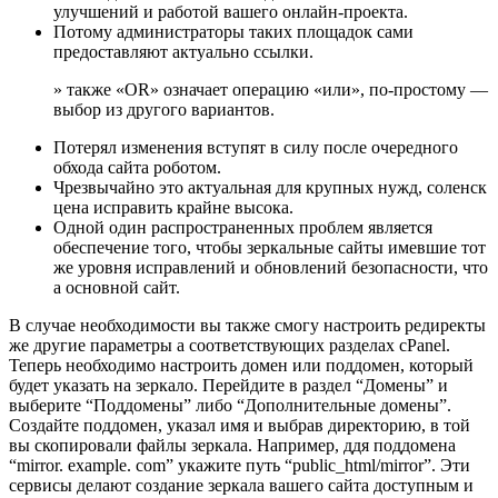
улучшений и работой вашего онлайн-проекта.
Потому администраторы таких площадок сами
предоставляют актуально ссылки.
» также «OR» означает операцию «или», по-простому —
выбор из другого вариантов.
Потерял изменения вступят в силу после очередного
обхода сайта роботом.
Чрезвычайно это актуальная для крупных нужд, соленск
цена исправить крайне высока.
Одной один распространенных проблем является
обеспечение того, чтобы зеркальные сайты имевшие тот
же уровня исправлений и обновлений безопасности, что
а основной сайт.
В случае необходимости вы также смогу настроить редиректы
же другие параметры а соответствующих разделах cPanel.
Теперь необходимо настроить домен или поддомен, который
будет указать на зеркало. Перейдите в раздел “Домены” и
выберите “Поддомены” либо “Дополнительные домены”.
Создайте поддомен, указал имя и выбрав директорию, в той
вы скопировали файлы зеркала. Например, ддя поддомена
“mirror. example. com” укажите путь “public_html/mirror”. Эти
сервисы делают создание зеркала вашего сайта доступным и