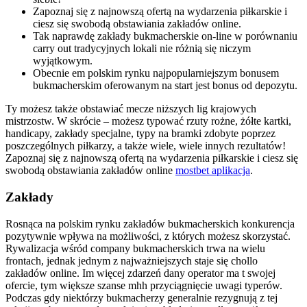
Zapoznaj się z najnowszą ofertą na wydarzenia piłkarskie i
ciesz się swobodą obstawiania zakładów online.
Tak naprawdę zakłady bukmacherskie on-line w porównaniu
carry out tradycyjnych lokali nie różnią się niczym
wyjątkowym.
Obecnie em polskim rynku najpopularniejszym bonusem
bukmacherskim oferowanym na start jest bonus od depozytu.
Ty możesz także obstawiać mecze niższych lig krajowych
mistrzostw. W skrócie – możesz typować rzuty rożne, żółte kartki,
handicapy, zakłady specjalne, typy na bramki zdobyte poprzez
poszczególnych piłkarzy, a także wiele, wiele innych rezultatów!
Zapoznaj się z najnowszą ofertą na wydarzenia piłkarskie i ciesz się
swobodą obstawiania zakładów online
mostbet aplikacja
.
Zakłady
Rosnąca na polskim rynku zakładów bukmacherskich konkurencja
pozytywnie wpływa na możliwości, z których możesz skorzystać.
Rywalizacja wśród company bukmacherskich trwa na wielu
frontach, jednak jednym z najważniejszych staje się chollo
zakładów online. Im więcej zdarzeń dany operator ma t swojej
ofercie, tym większe szanse mhh przyciągnięcie uwagi typerów.
Podczas gdy niektórzy bukmacherzy generalnie rezygnują z tej