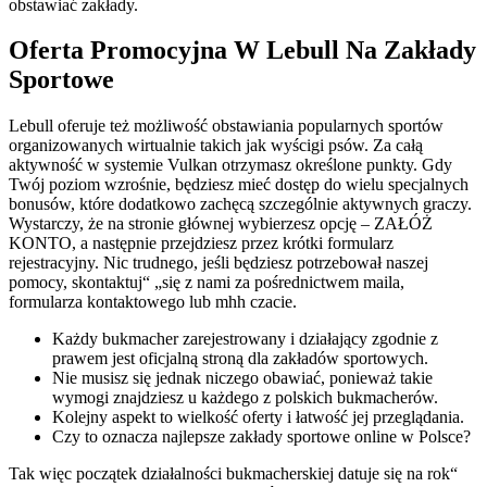
obstawiać zakłady.
Oferta Promocyjna W Lebull Na Zakłady
Sportowe
Lebull oferuje też możliwość obstawiania popularnych sportów
organizowanych wirtualnie takich jak wyścigi psów. Za całą
aktywność w systemie Vulkan otrzymasz określone punkty. Gdy
Twój poziom wzrośnie, będziesz mieć dostęp do wielu specjalnych
bonusów, które dodatkowo zachęcą szczególnie aktywnych graczy.
Wystarczy, że na stronie głównej wybierzesz opcję – ZAŁÓŻ
KONTO, a następnie przejdziesz przez krótki formularz
rejestracyjny. Nic trudnego, jeśli będziesz potrzebował naszej
pomocy, skontaktuj“ „się z nami za pośrednictwem maila,
formularza kontaktowego lub mhh czacie.
Każdy bukmacher zarejestrowany i działający zgodnie z
prawem jest oficjalną stroną dla zakładów sportowych.
Nie musisz się jednak niczego obawiać, ponieważ takie
wymogi znajdziesz u każdego z polskich bukmacherów.
Kolejny aspekt to wielkość oferty i łatwość jej przeglądania.
Czy to oznacza najlepsze zakłady sportowe online w Polsce?
Tak więc początek działalności bukmacherskiej datuje się na rok“