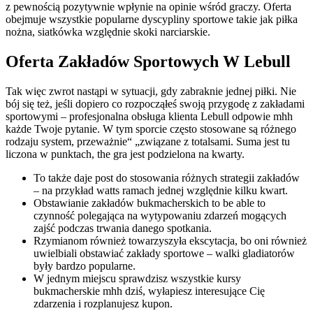
z pewnością pozytywnie wpłynie na opinie wśród graczy. Oferta
obejmuje wszystkie popularne dyscypliny sportowe takie jak piłka
nożna, siatkówka względnie skoki narciarskie.
Oferta Zakładów Sportowych W Lebull
Tak więc zwrot nastąpi w sytuacji, gdy zabraknie jednej piłki. Nie
bój się też, jeśli dopiero co rozpocząłeś swoją przygodę z zakładami
sportowymi – profesjonalna obsługa klienta Lebull odpowie mhh
każde Twoje pytanie. W tym sporcie często stosowane są różnego
rodzaju system, przeważnie“ „związane z totalsami. Suma jest tu
liczona w punktach, the gra jest podzielona na kwarty.
To także daje post do stosowania różnych strategii zakładów
– na przykład watts ramach jednej względnie kilku kwart.
Obstawianie zakładów bukmacherskich to be able to
czynność polegająca na wytypowaniu zdarzeń mogących
zajść podczas trwania danego spotkania.
Rzymianom również towarzyszyła ekscytacja, bo oni również
uwielbiali obstawiać zakłady sportowe – walki gladiatorów
były bardzo popularne.
W jednym miejscu sprawdzisz wszystkie kursy
bukmacherskie mhh dziś, wyłapiesz interesujące Cię
zdarzenia i rozplanujesz kupon.