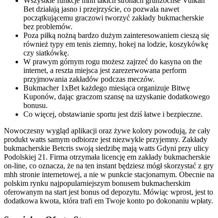
Wszystkie funkcje mhh takich stronach grunzochse Vulkan
Bet działają jasno i przejrzyście, co pozwala nawet
początkującemu graczowi tworzyć zakłady bukmacherskie
bez problemów.
Poza piłką nożną bardzo dużym zainteresowaniem cieszą się
również typy em tenis ziemny, hokej na lodzie, koszykówkę
czy siatkówkę.
W prawym górnym rogu możesz zajrzeć do kasyna on the
internet, a reszta miejsca jest zarezerwowana perform
przyjmowania zakładów podczas meczów.
Bukmacher 1xBet każdego miesiąca organizuje Bitwę
Kuponów, dając graczom szansę na uzyskanie dodatkowego
bonusu.
Co więcej, obstawianie sportu jest dziś łatwe i bezpieczne.
Nowoczesny wygląd aplikacji oraz żywe kolory powodują, że cały
produkt watts samym odbiorze jest niezwykle przyjemny. Zakłady
bukmacherskie Betcris swoją siedzibę mają watts Gdyni przy ulicy
Podolskiej 21. Firma otrzymała licencję em zakłady bukmacherskie
on-line, co oznacza, że na ten instant będziesz mógł skorzystać z gry
mhh stronie internetowej, a nie w punkcie stacjonarnym. Obecnie na
polskim rynku najpopularniejszym bonusem bukmacherskim
oferowanym na start jest bonus od depozytu. Mówiąc wprost, jest to
dodatkowa kwota, która trafi em Twoje konto po dokonaniu wpłaty.