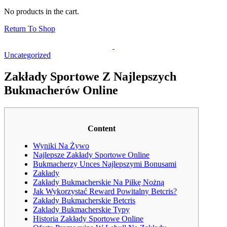
No products in the cart.
Return To Shop
Uncategorized
Zakłady Sportowe Z Najlepszych
Bukmacherów Online
Content
Wyniki Na Żywo
Najlepsze Zakłady Sportowe Online
Bukmacherzy Unces Najlepszymi Bonusami
Zakłady
Zakłady Bukmacherskie Na Piłkę Nożną
Jak Wykorzystać Reward Powitalny Betcris?
Zakłady Bukmacherskie Betcris
Zaklady Bukmacherskie Typy
Historia Zakłady Sportowe Online