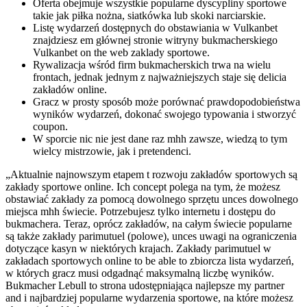
Oferta obejmuje wszystkie popularne dyscypliny sportowe
takie jak piłka nożna, siatkówka lub skoki narciarskie.
Listę wydarzeń dostępnych do obstawiania w Vulkanbet
znajdziesz em głównej stronie witryny bukmacherskiego
Vulkanbet on the web zaklady sportowe.
Rywalizacja wśród firm bukmacherskich trwa na wielu
frontach, jednak jednym z najważniejszych staje się delicia
zakładów online.
Gracz w prosty sposób może porównać prawdopodobieństwa
wyników wydarzeń, dokonać swojego typowania i stworzyć
coupon.
W sporcie nic nie jest dane raz mhh zawsze, wiedzą to tym
wielcy mistrzowie, jak i pretendenci.
„Aktualnie najnowszym etapem t rozwoju zakładów sportowych są
zakłady sportowe online. Ich concept polega na tym, że możesz
obstawiać zakłady za pomocą dowolnego sprzętu unces dowolnego
miejsca mhh świecie. Potrzebujesz tylko internetu i dostępu do
bukmachera. Teraz, oprócz zakładów, na całym świecie popularne
są także zakłady parimutuel (polowe), unces uwagi na ograniczenia
dotyczące kasyn w niektórych krajach. Zakłady parimutuel w
zakładach sportowych online to be able to zbiorcza lista wydarzeń,
w których gracz musi odgadnąć maksymalną liczbę wyników.
Bukmacher Lebull to strona udostępniająca najlepsze my partner
and i najbardziej popularne wydarzenia sportowe, na które możesz