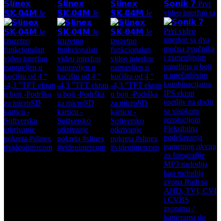
𝗦𝗹𝗶𝗻𝗲𝘅
𝗦𝗹𝗶𝗻𝗲𝘅
𝗦𝗹𝗶𝗻𝗲𝘅
𝗦𝗼𝗻𝗶𝗸 𝟳 Prvi
video interfon sa
𝗦𝗞-𝟬𝟰𝗠 Je
𝗦𝗞-𝟬𝟰𝗠 Je
𝗦𝗞-𝟬𝟰𝗠 Je