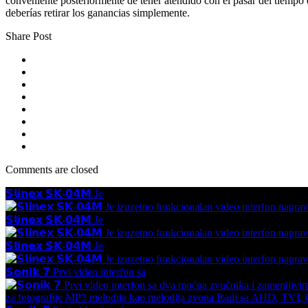
conveniente posteriormente de tener atendido con el pasar del tiempo e
deberías retirar los ganancias simplemente.
Share Post
Comments are closed
𝗦𝗹𝗶𝗻𝗲𝘅 𝗦𝗞-𝟬𝟰𝗠 Je
𝗦𝗹𝗶𝗻𝗲𝘅 𝗦𝗞-𝟬𝟰𝗠 Je
𝗦𝗹𝗶𝗻𝗲𝘅 𝗦𝗞-𝟬𝟰𝗠 Je
𝗦𝗼𝗻𝗶𝗸 𝟳 Prvi video interfon sa