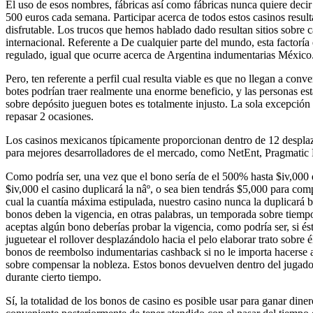
El uso de esos nombres, fábricas así­ como fábricas nunca quiere decir
500 euros cada semana. Participar acerca de todos estos casinos result
disfrutable. Los trucos que hemos hablado dado resultan sitios sobre c
internacional. Referente a De cualquier parte del mundo, esta factoría
regulado, igual que ocurre acerca de Argentina indumentarias México.
Pero, ten referente a perfil cual resulta viable es que no llegan a conv
botes podrían traer realmente una enorme beneficio, y las personas es
sobre depósito jueguen botes es totalmente injusto. La sola excepción 
repasar 2 ocasiones.
Los casinos mexicanos típicamente proporcionan dentro de 12 desplazá
para mejores desarrolladores de el mercado, como NetEnt, Pragmatic P
Como podrí­a ser, una vez que el bono serí­a de el 500% hasta $iv,000 
$iv,000 el casino duplicará la nâº, o sea bien tendrás $5,000 para com
cual la cuantía máxima estipulada, nuestro casino nunca la duplicará b
bonos deben la vigencia, en otras palabras, un temporada sobre tiempo 
aceptas algún bono deberías probar la vigencia, como podrí­a ser, si és
juguetear el rollover desplazándolo hacia el pelo elaborar trato sobre 
bonos de reembolso indumentarias cashback si no le importa hacerse a
sobre compensar la nobleza. Estos bonos devuelven dentro del jugador
durante cierto tiempo.
Sí, la totalidad de los bonos de casino es posible usar para ganar dine