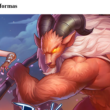
 formas