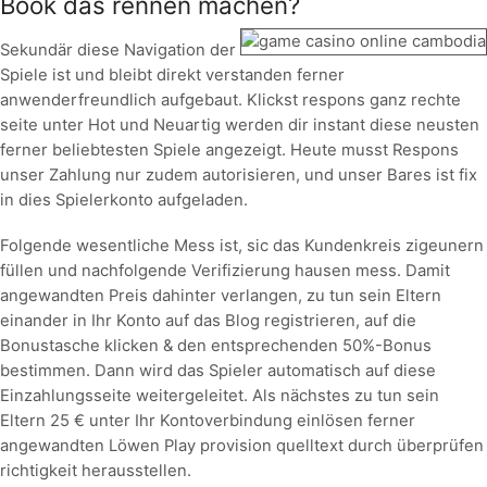
Book das rennen machen?
Sekundär diese Navigation der
Spiele ist und bleibt direkt verstanden ferner
anwenderfreundlich aufgebaut. Klickst respons ganz rechte
seite unter Hot und Neuartig werden dir instant diese neusten
ferner beliebtesten Spiele angezeigt. Heute musst Respons
unser Zahlung nur zudem autorisieren, und unser Bares ist fix
in dies Spielerkonto aufgeladen.
Folgende wesentliche Mess ist, sic das Kundenkreis zigeunern
füllen und nachfolgende Verifizierung hausen mess. Damit
angewandten Preis dahinter verlangen, zu tun sein Eltern
einander in Ihr Konto auf das Blog registrieren, auf die
Bonustasche klicken & den entsprechenden 50%-Bonus
bestimmen. Dann wird das Spieler automatisch auf diese
Einzahlungsseite weitergeleitet. Als nächstes zu tun sein
Eltern 25 € unter Ihr Kontoverbindung einlösen ferner
angewandten Löwen Play provision quelltext durch überprüfen
richtigkeit herausstellen.