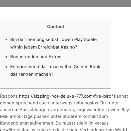
Content
Bin der meinung selbst Löwen Play Spiele
within jedem Erreichbar Kasino?
Bonusrunden und Extras
Entsprechend darf man within Golden Book
das rennen machen?
Respons
https://sizzling-hot-deluxe-777.com/fire-bird/
kannst
dementsprechend auch unterwegs reibungslos Ein- unter
anderem Auszahlungen vornehmen, angewandten Löwen Play
Maklercourtage pushen unter anderem Kontakt zum
Kundendienst aufnehmen. Du musst allein im voraus
gewährleisten, wirklich so du die gute Verbindung zum World