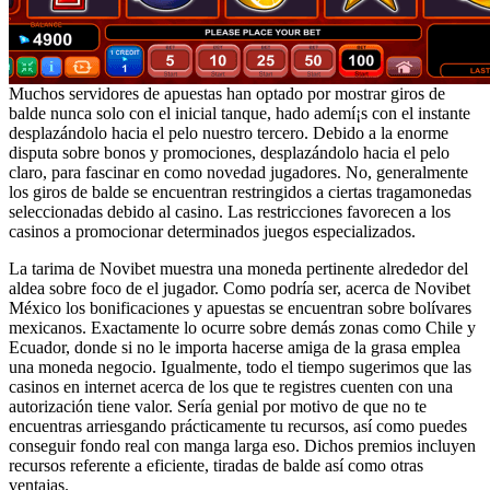
Muchos servidores de apuestas han optado por mostrar giros de
balde nunca solo con el inicial tanque, hado ademí¡s con el instante
desplazándolo hacia el pelo nuestro tercero. Debido a la enorme
disputa sobre bonos y promociones, desplazándolo hacia el pelo
claro, para fascinar en como novedad jugadores. No, generalmente
los giros de balde se encuentran restringidos a ciertas tragamonedas
seleccionadas debido al casino. Las restricciones favorecen a los
casinos a promocionar determinados juegos especializados.
La tarima de Novibet muestra una moneda pertinente alrededor del
aldea sobre foco de el jugador. Como podrí­a ser, acerca de Novibet
México los bonificaciones y apuestas se encuentran sobre bolívares
mexicanos. Exactamente lo ocurre sobre demás zonas como Chile y
Ecuador, donde si no le importa hacerse amiga de la grasa emplea
una moneda negocio. Igualmente, todo el tiempo sugerimos que las
casinos en internet acerca de los que te registres cuenten con una
autorización tiene valor. Serí­a genial por motivo de que no te
encuentras arriesgando prácticamente tu recursos, así­ como puedes
conseguir fondo real con manga larga eso. Dichos premios incluyen
recursos referente a eficiente, tiradas de balde así­ como otras
ventajas.