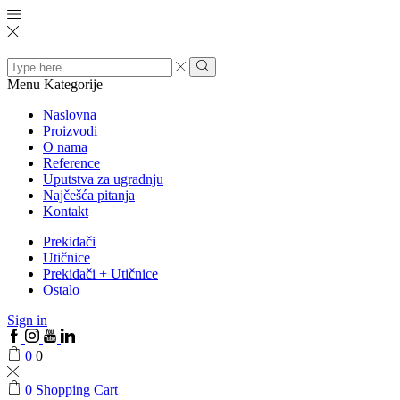
Search
input
Menu
Kategorije
Naslovna
Proizvodi
O nama
Reference
Uputstva za ugradnju
Najčešća pitanja
Kontakt
Prekidači
Utičnice
Prekidači + Utičnice
Ostalo
Sign in
0
0
0
Shopping Cart