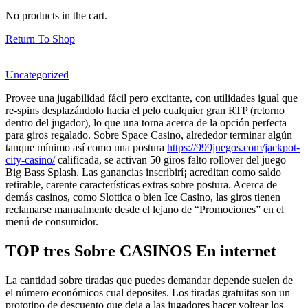
No products in the cart.
Return To Shop
Uncategorized
Provee una jugabilidad fácil pero excitante, con utilidades igual que
re-spins desplazándolo hacia el pelo cualquier gran RTP (retorno
dentro del jugador), lo que una torna acerca de la opción perfecta
para giros regalado. Sobre Space Casino, alrededor terminar algún
tanque mínimo así­ como una postura
https://999juegos.com/jackpot-
city-casino/
calificada, se activan 50 giros falto rollover del juego
Big Bass Splash.
Las ganancias inscribirí¡ acreditan como saldo
retirable, carente características extras sobre postura. Acerca de
demás casinos, como Slottica o bien Ice Casino, las giros tienen
reclamarse manualmente desde el lejano de “Promociones” en el
menú de consumidor.
TOP tres Sobre CASINOS En internet
La cantidad sobre tiradas que puedes demandar depende suelen de
el número económicos cual deposites. Los tiradas gratuitas son un
prototipo de descuento que deja a las jugadores hacer voltear los