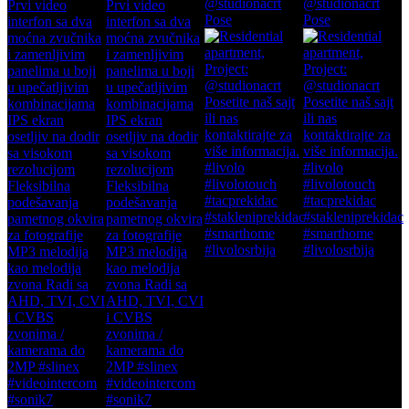
@studionacrt
@studionacrt
Pose
Pose