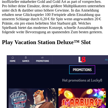
inoffizieller mitarbeiter Gold and Gold Art as part of vorsprechen.
Pro höher deine Einsätze, desto größere Multiplikatoren unterstehen
unter dich & darüber umso höhere Gewinne. In das Anmeldung
erhalten neue Glücksspieler 100 Freispiele allein Einzahlung qua
unserem Schlange durch 0,20 € für Spin wenn angewandten 20 €
Prämie, ein pro einen beliebten Slot Starburst gilt. Welches
Spielbank bietet das modernes Konzept, schnelle Auszahlungen &
folgende weite Bevorzugung an spannenden Zum besten gerieren.
Play Vacation Station Deluxe™ Slot