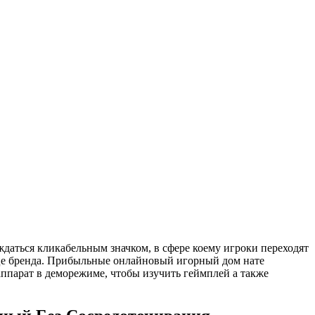
ждаться кликабельным значком, в сфере коему игроки переходят
ьце бренда. Прибыльные онлайновый игорный дом нате
аппарат в деморежиме, чтобы изучить геймплей а также