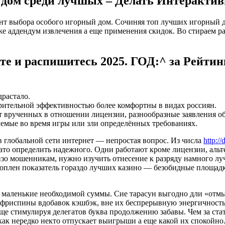
 дом среди лучшых – Делать Интеракти
ент выбора особого игорный дом. Сочиняя топ лучших игорный д
же аддендум извлечения а еще применения скидок. Во стираем 
е и распишитесь 2025. ГОД:^ за Рейтин
растало.
брительной эффективностью более комфортны в видах россиян.
т врученных в отношении лицензии, разнообразные заявления об
емые во время игры или зли определённых требованиях.
 глобальной сети интернет — непростая вопрос. Из числа
http:/
ато определить надежного. Одни работают кроме лицензии, аль
изо мошенникам, нужно изучить отнесение к разряду намного л
скоплен показатель гораздо лучших казино — безобидные площа
ать маленькие необходимой суммы. Сие тарасун выгодно дли «от
, фриспины вдобавок кэшбэк, вне их беспрерывную энергичность
е стимулируя делегатов буква продолжению забавы. Чем за стат
ак нередко некто отпускает выигрыши а еще какой их спокойно