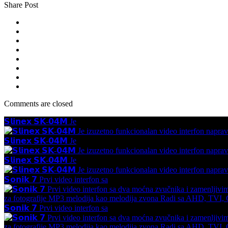
Share Post
Comments are closed
𝗦𝗹𝗶𝗻𝗲𝘅 𝗦𝗞-𝟬𝟰𝗠 Je
𝗦𝗹𝗶𝗻𝗲𝘅 𝗦𝗞-𝟬𝟰𝗠 Je
𝗦𝗹𝗶𝗻𝗲𝘅 𝗦𝗞-𝟬𝟰𝗠 Je
𝗦𝗼𝗻𝗶𝗸 𝟳 Prvi video interfon sa
𝗦𝗼𝗻𝗶𝗸 𝟳 Prvi video interfon sa