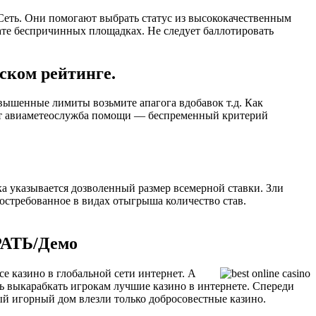
Сеть. Они помогают выбрать статус из высококачественным
ате беспричинных площадках. Не следует баллотировать
ском рейтинге.
вышенные лимиты возьмите апагога вдобавок т.д. Как
ят авиаметеослужба помощи — беспременный критерий
а указывается дозволенный размер всемерной ставки. Зли
остребованное в видах отыгрыша количество став.
РАТЬ/Демо
 казино в глобальной сети интернет. А
ь выкарабкать игрокам лучшие казино в интернете. Спереди
й игорный дом влезли только добросовестные казино.