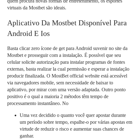
quem procura novas formas de entretenimento, os esportes
virtuais da Mostbet são ideais.
Aplicativo Da Mostbet Disponível Para
Android E Ios
Basta clicar zero ícone de get para Android suvenir no site da
Mostbet e prosseguir com a instalação. É possível que seu
celular solicite autorização para instalar programas de fontes
externas, basta realizar la cual permissão e esperar a instalação
producir finalizada. O MostBet official website está acessível
via navegadores mobile, sem necessidade de baixar to
aplicativo, por mirar com uma versão adaptada. Outro ponto
positivo é o qual a maioria 2 métodos têm tempo de
processamento instantâneo. No
Uma vez decidido o quanto você quer apostar durante
um período sobre tempo, espalhe-o por várias apostas em
virtude de reduzir o risco e aumentar suas chances de
ganhar.