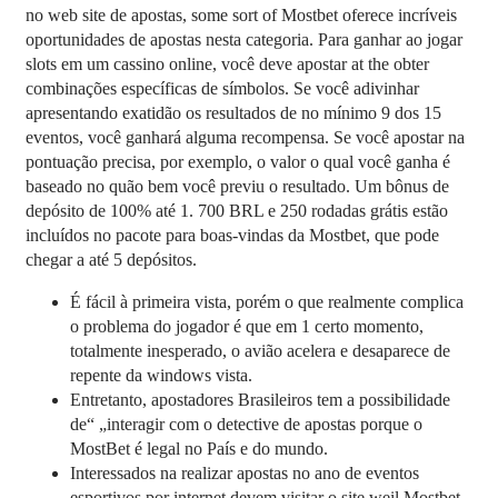
no web site de apostas, some sort of Mostbet oferece incríveis
oportunidades de apostas nesta categoria. Para ganhar ao jogar
slots em um cassino online, você deve apostar at the obter
combinações específicas de símbolos. Se você adivinhar
apresentando exatidão os resultados de no mínimo 9 dos 15
eventos, você ganhará alguma recompensa. Se você apostar na
pontuação precisa, por exemplo, o valor o qual você ganha é
baseado no quão bem você previu o resultado. Um bônus de
depósito de 100% até 1. 700 BRL e 250 rodadas grátis estão
incluídos no pacote para boas-vindas da Mostbet, que pode
chegar a até 5 depósitos.
É fácil à primeira vista, porém o que realmente complica
o problema do jogador é que em 1 certo momento,
totalmente inesperado, o avião acelera e desaparece de
repente da windows vista.
Entretanto, apostadores Brasileiros tem a possibilidade
de“ „interagir com o detective de apostas porque o
MostBet é legal no País e do mundo.
Interessados na realizar apostas no ano de eventos
esportivos por internet devem visitar o site weil Mostbet.