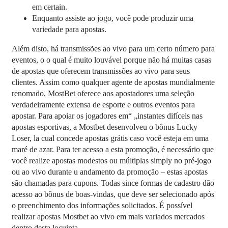
em certain.
Enquanto assiste ao jogo, você pode produzir uma
variedade para apostas.
Além disto, há transmissões ao vivo para um certo número para
eventos, o o qual é muito louvável porque não há muitas casas
de apostas que oferecem transmissões ao vivo para seus
clientes. Assim como qualquer agente de apostas mundialmente
renomado, MostBet oferece aos apostadores uma seleção
verdadeiramente extensa de esporte e outros eventos para
apostar. Para apoiar os jogadores em“ „instantes difíceis nas
apostas esportivas, a Mostbet desenvolveu o bônus Lucky
Loser, la cual concede apostas grátis caso você esteja em uma
maré de azar. Para ter acesso a esta promoção, é necessário que
você realize apostas modestos ou múltiplas simply no pré-jogo
ou ao vivo durante u andamento da promoção – estas apostas
são chamadas para cupons. Todas since formas de cadastro dão
acesso ao bônus de boas-vindas, que deve ser selecionado após
o preenchimento dos informações solicitados. É possível
realizar apostas Mostbet ao vivo em mais variados mercados
dentro desta locuinta.