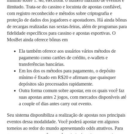
mínimo sobre 1. 40, electronic o número máximo de eventos é
ilimitado. Trata-se do cassino e locuinta de apostas confiável,
com registro reconhecido e métodos sobre criptografia e
proteção de dados dos jogadores e apostadores. Há ainda bônus
de recargas realizadas nas sextas-feiras, além de programas para
fidelidade específicos para cassino e apostas esportivas. O
MosBet ainda oferece bônus em
Ela também oferece aos usuários vários métodos de
pagamento como cartões de crédito, e-wallets e
transferências bancárias.
Em los dos os métodos para pagamento, o depósito
mínimo é fixado em R$20 e afirmam que quaisquer
depósitos são processados rapidamente.
Outra forma comum sobre apostar, em os quais você faz
suas apostas antes 2 jogos, com mercados disponíveis até
a couple of dias antes carry out evento.
Seu sistema disponibiliza a realização de apostas nos principais
eventos dessa modalidade. Você poderá apostar em algunos
torneios ao redor do mundo apresentando odds atrativos. Para