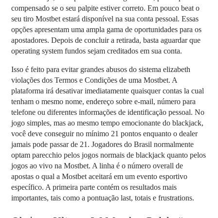
compensado se o seu palpite estiver correto. Em pouco beat o
seu tiro Mostbet estará disponível na sua conta pessoal. Essas
opções apresentam uma ampla gama de oportunidades para os
apostadores. Depois de concluir a retirada, basta aguardar que
operating system fundos sejam creditados em sua conta.
Isso é feito para evitar grandes abusos do sistema elizabeth
violações dos Termos e Condições de uma Mostbet. A
plataforma irá desativar imediatamente quaisquer contas la cual
tenham o mesmo nome, endereço sobre e-mail, número para
telefone ou diferentes informações de identificação pessoal. No
jogo simples, mas ao mesmo tempo emocionante do blackjack,
você deve conseguir no mínimo 21 pontos enquanto o dealer
jamais pode passar de 21. Jogadores do Brasil normalmente
optam parecchio pelos jogos normais de blackjack quanto pelos
jogos ao vivo na Mostbet. A linha é o número overall de
apostas o qual a Mostbet aceitará em um evento esportivo
específico. A primeira parte contém os resultados mais
importantes, tais como a pontuação last, totais e frustrations.