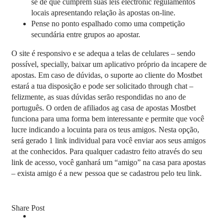
se de que cumprem suas leis electronic regulamentos
locais apresentando relação às apostas on-line.
Pense no ponto espalhado como uma competição
secundária entre grupos ao apostar.
O site é responsivo e se adequa a telas de celulares – sendo
possível, specially, baixar um aplicativo próprio da incapere de
apostas. Em caso de dúvidas, o suporte ao cliente do Mostbet
estará a tua disposição e pode ser solicitado through chat –
felizmente, as suas dúvidas serão respondidas no ano de
português. O orden de afiliados ag casa de apostas Mostbet
funciona para uma forma bem interessante e permite que você
lucre indicando a locuinta para os teus amigos. Nesta opção,
será gerado 1 link individual para você enviar aos seus amigos
at the conhecidos. Para qualquer cadastro feito através do seu
link de acesso, você ganhará um “amigo” na casa para apostas
– exista amigo é a new pessoa que se cadastrou pelo teu link.
Share Post