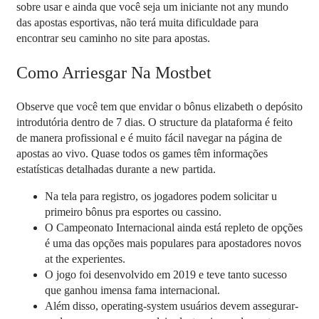
sobre usar e ainda que você seja um iniciante not any mundo
das apostas esportivas, não terá muita dificuldade para
encontrar seu caminho no site para apostas.
Como Arriesgar Na Mostbet
Observe que você tem que envidar o bônus elizabeth o depósito
introdutória dentro de 7 dias. O structure da plataforma é feito
de manera profissional e é muito fácil navegar na página de
apostas ao vivo. Quase todos os games têm informações
estatísticas detalhadas durante a new partida.
Na tela para registro, os jogadores podem solicitar u
primeiro bônus pra esportes ou cassino.
O Campeonato Internacional ainda está repleto de opções
é uma das opções mais populares para apostadores novos
at the experientes.
O jogo foi desenvolvido em 2019 e teve tanto sucesso
que ganhou imensa fama internacional.
Além disso, operating-system usuários devem assegurar-