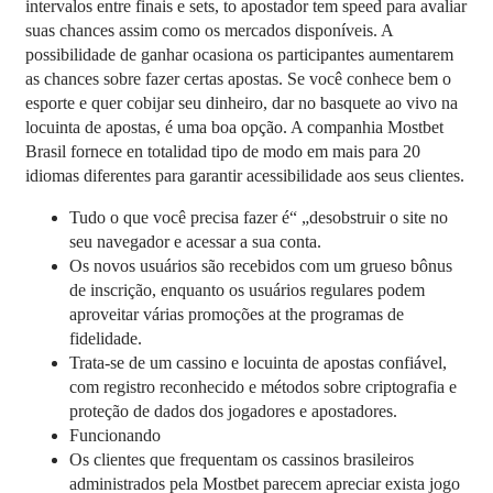
intervalos entre finais e sets, to apostador tem speed para avaliar
suas chances assim como os mercados disponíveis. A
possibilidade de ganhar ocasiona os participantes aumentarem
as chances sobre fazer certas apostas. Se você conhece bem o
esporte e quer cobijar seu dinheiro, dar no basquete ao vivo na
locuinta de apostas, é uma boa opção. A companhia Mostbet
Brasil fornece en totalidad tipo de modo em mais para 20
idiomas diferentes para garantir acessibilidade aos seus clientes.
Tudo o que você precisa fazer é“ „desobstruir o site no
seu navegador e acessar a sua conta.
Os novos usuários são recebidos com um grueso bônus
de inscrição, enquanto os usuários regulares podem
aproveitar várias promoções at the programas de
fidelidade.
Trata-se de um cassino e locuinta de apostas confiável,
com registro reconhecido e métodos sobre criptografia e
proteção de dados dos jogadores e apostadores.
Funcionando
Os clientes que frequentam os cassinos brasileiros
administrados pela Mostbet parecem apreciar exista jogo