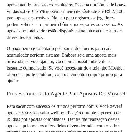
apresentando precisão os resultados. Receba um bônus de boas-
vindas sobre +125% no seu primeiro depósito de até R$ 2. 200
para apostas esportivas. Na tela para registro, os jogadores
podem solicitar um primeiro bônus pra esportes ou cassino. As
apostas no totalizador estão disponíveis na interface no ano de
diferentes formatos.
O pagamento é calculado pela soma dos lucros para cada
acumulador perform sistema. Embora seja uma aposta mais
arriscada, se você ganhar, você tem a possibilidade de ser
bastante compensado. Se você necessitar de ajuda, the Mostbet
oferece suporte contínuo, com o atendente sempre pronto para
ajudar.
Prós E Contras Do Agente Para Apostas Do Mostbet
Para sacar com sucesso os fundos perform bônus, você deverá
apostar 5 vezes o valor weil bonificação durante u período de
25 dias por apostas combinadas. Dentre the realização destas
apostas, pelo menos a few delas devem ter odds com o valor