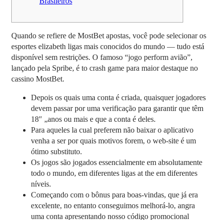
Brasileiros
Quando se refiere de MostBet apostas, você pode selecionar os
esportes elizabeth ligas mais conocidos do mundo — tudo está
disponível sem restrições. O famoso “jogo perform avião”,
lançado pela Spribe, é to crash game para maior destaque no
cassino MostBet.
Depois os quais uma conta é criada, quaisquer jogadores
devem passar por uma verificação para garantir que têm
18″ „anos ou mais e que a conta é deles.
Para aqueles la cual preferem não baixar o aplicativo
venha a ser por quais motivos forem, o web-site é um
ótimo substituto.
Os jogos são jogados essencialmente em absolutamente
todo o mundo, em diferentes ligas at the em diferentes
níveis.
Começando com o bônus para boas-vindas, que já era
excelente, no entanto conseguimos melhorá-lo, angra
uma conta apresentando nosso código promocional