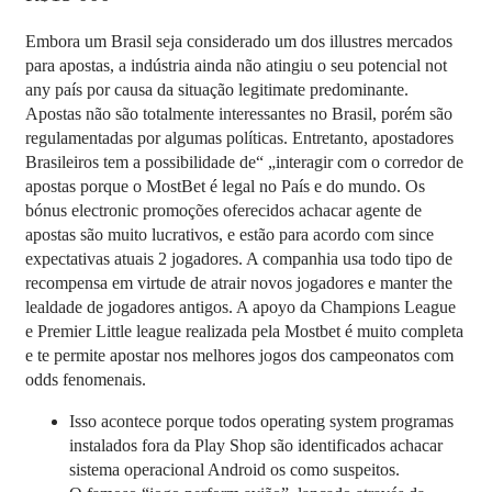
Embora um Brasil seja considerado um dos illustres mercados
para apostas, a indústria ainda não atingiu o seu potencial not
any país por causa da situação legitimate predominante.
Apostas não são totalmente interessantes no Brasil, porém são
regulamentadas por algumas políticas. Entretanto, apostadores
Brasileiros tem a possibilidade de“ „interagir com o corredor de
apostas porque o MostBet é legal no País e do mundo. Os
bónus electronic promoções oferecidos achacar agente de
apostas são muito lucrativos, e estão para acordo com since
expectativas atuais 2 jogadores. A companhia usa todo tipo de
recompensa em virtude de atrair novos jogadores e manter the
lealdade de jogadores antigos. A apoyo da Champions League
e Premier Little league realizada pela Mostbet é muito completa
e te permite apostar nos melhores jogos dos campeonatos com
odds fenomenais.
Isso acontece porque todos operating system programas
instalados fora da Play Shop são identificados achacar
sistema operacional Android os como suspeitos.