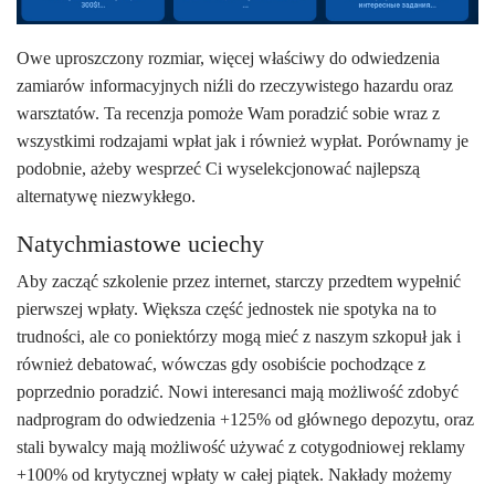
Owe uproszczony rozmiar, więcej właściwy do odwiedzenia
zamiarów informacyjnych niźli do rzeczywistego hazardu oraz
warsztatów. Ta recenzja pomoże Wam poradzić sobie wraz z
wszystkimi rodzajami wpłat jak i również wypłat. Porównamy je
podobnie, ażeby wesprzeć Ci wyselekcjonować najlepszą
alternatywę niezwykłego.
Natychmiastowe uciechy
Aby zacząć szkolenie przez internet, starczy przedtem wypełnić
pierwszej wpłaty. Większa część jednostek nie spotyka na to
trudności, ale co poniektórzy mogą mieć z naszym szkopuł jak i
również debatować, wówczas gdy osobiście pochodzące z
poprzednio poradzić. Nowi interesanci mają możliwość zdobyć
nadprogram do odwiedzenia +125% od głównego depozytu, oraz
stali bywalcy mają możliwość używać z cotygodniowej reklamy
+100% od krytycznej wpłaty w całej piątek. Nakłady możemy