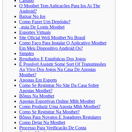
Cassino
O Mostbet Tem Aplicações Para Ios At The
Android?
Baixar No Ios
Como Fazer Um Depósito?
„guia De Login Mostbet
Esportes Virtuais
Site Oficial Weil Mostbet No Brasil
Como Faço Para Instalar O Aplicativo Mostbet
Em Meu Dispositivo Android Os?
Simples
Resultados E Estatísticas Dos Jogos
É Possível Assistir Some Sort Of Transmissões
Ao Vivo Dos Jogos Na Casa De Apostas
Mostbet?
Apostas Em Esports
Como Se Registrar No Site Da Casa Sobre
Apostas Mostbet?
Bônus Na Mostbet
Apostas Esportivas Online Mhh Mostbet
Como Produzir Uma Aposta Mhh Mostbet?
Como Se Registrar Na Mostbet?
Bônus Para Novatos E Jogadores Regulares
Como Dejar Na Mostbet
Processo Para Verificação De Conta