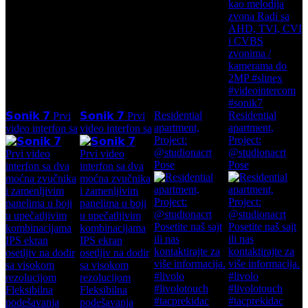
Residential
Residential
𝗦𝗼𝗻𝗶𝗸 𝟳 Prvi
𝗦𝗼𝗻𝗶𝗸 𝟳 Prvi
apartment,
apartment,
video interfon sa
video interfon sa
Project:
Project:
@studionacrt
@studionacrt
Pose
Pose