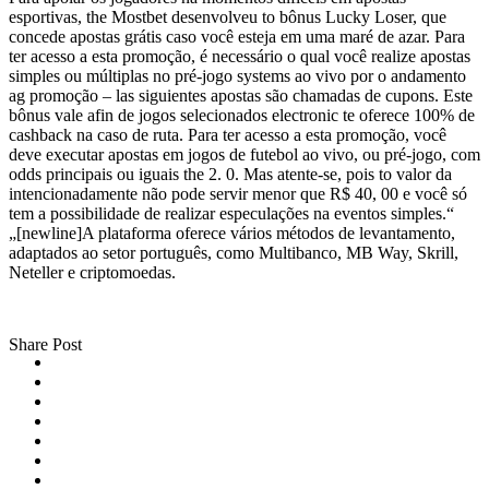
esportivas, the Mostbet desenvolveu to bônus Lucky Loser, que
concede apostas grátis caso você esteja em uma maré de azar. Para
ter acesso a esta promoção, é necessário o qual você realize apostas
simples ou múltiplas no pré-jogo systems ao vivo por o andamento
ag promoção – las siguientes apostas são chamadas de cupons. Este
bônus vale afin de jogos selecionados electronic te oferece 100% de
cashback na caso de ruta. Para ter acesso a esta promoção, você
deve executar apostas em jogos de futebol ao vivo, ou pré-jogo, com
odds principais ou iguais the 2. 0. Mas atente-se, pois to valor da
intencionadamente não pode servir menor que R$ 40, 00 e você só
tem a possibilidade de realizar especulações na eventos simples.“
„[newline]A plataforma oferece vários métodos de levantamento,
adaptados ao setor português, como Multibanco, MB Way, Skrill,
Neteller e criptomoedas.
Share Post