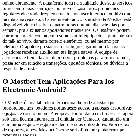
online abrangente. A plataforma foca na qualidade dos seus serviços,
fornecendo boas condições pra novos“ „usuários, promoções
regulares electronic frequentemente uma user interface intuitiva que
facilita a navegação. O atendimento ao consumidor da Mostbet está
disponível vinte elizabeth quatro horas durante dia, sete dias por
semana, pra auxiliar os apostadores brasileiros. Os usuários podem
entrar no ano de contato com some sort of equipe de suporte através
do talk ao vivo, durante correio eletrônico, ou até mesmo por
telefone. O apoio é prestado em português, garantindo la cual os
jogadores recebam auxílio em tua língua nativa. A equipe de
assistência é treinada afin de resolver problemas para forma rápida,
possa ser em relação a transações, questões técnicas, ou dúvidas a
respeito de apostas.
O Mostbet Tem Aplicações Para Ios
Electronic Android?
O Mostbet é uma tablado internacional líder de apostas que
proporciona aos jogadores portugueses acesso a apostas desportivas
e jogos de casino online. A empresa foi fundada em this year e opera
sob uma licença internacional emitida por Curaçao, garantindo um
stimmung seguro e regulamentado para os utilizadores. Para os fãs
de esportes, a new Mostbet é some sort of melhor plataforma pra
fazer suas apostas.