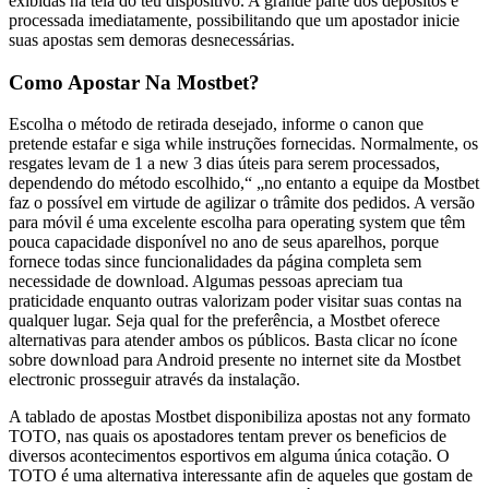
exibidas na tela do teu dispositivo. A grande parte dos depósitos é
processada imediatamente, possibilitando que um apostador inicie
suas apostas sem demoras desnecessárias.
Como Apostar Na Mostbet?
Escolha o método de retirada desejado, informe o canon que
pretende estafar e siga while instruções fornecidas. Normalmente, os
resgates levam de 1 a new 3 dias úteis para serem processados,
dependendo do método escolhido,“ „no entanto a equipe da Mostbet
faz o possível em virtude de agilizar o trâmite dos pedidos. A versão
para móvil é uma excelente escolha para operating system que têm
pouca capacidade disponível no ano de seus aparelhos, porque
fornece todas since funcionalidades da página completa sem
necessidade de download. Algumas pessoas apreciam tua
praticidade enquanto outras valorizam poder visitar suas contas na
qualquer lugar. Seja qual for the preferência, a Mostbet oferece
alternativas para atender ambos os públicos. Basta clicar no ícone
sobre download para Android presente no internet site da Mostbet
electronic prosseguir através da instalação.
A tablado de apostas Mostbet disponibiliza apostas not any formato
TOTO, nas quais os apostadores tentam prever os beneficios de
diversos acontecimentos esportivos em alguma única cotação. O
TOTO é uma alternativa interessante afin de aqueles que gostam de