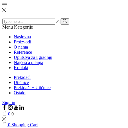
Search
input
Menu
Kategorije
Naslovna
Proizvodi
O nama
Reference
Uputstva za ugradnju
Najčešća pitanja
Kontakt
Prekidači
Utičnice
Prekidači + Utičnice
Ostalo
Sign in
0
0
0
Shopping Cart