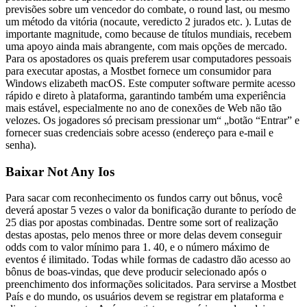
previsões sobre um vencedor do combate, o round last, ou mesmo
um método da vitória (nocaute, veredicto 2 jurados etc. ). Lutas de
importante magnitude, como because de títulos mundiais, recebem
uma apoyo ainda mais abrangente, com mais opções de mercado.
Para os apostadores os quais preferem usar computadores pessoais
para executar apostas, a Mostbet fornece um consumidor para
Windows elizabeth macOS. Este computer software permite acesso
rápido e direto à plataforma, garantindo também uma experiência
mais estável, especialmente no ano de conexões de Web não tão
velozes. Os jogadores só precisam pressionar um“ „botão “Entrar” e
fornecer suas credenciais sobre acesso (endereço para e-mail e
senha).
Baixar Not Any Ios
Para sacar com reconhecimento os fundos carry out bônus, você
deverá apostar 5 vezes o valor da bonificação durante to período de
25 dias por apostas combinadas. Dentre some sort of realização
destas apostas, pelo menos three or more delas devem conseguir
odds com to valor mínimo para 1. 40, e o número máximo de
eventos é ilimitado. Todas while formas de cadastro dão acesso ao
bônus de boas-vindas, que deve producir selecionado após o
preenchimento dos informações solicitados. Para servirse a Mostbet
País e do mundo, os usuários devem se registrar em plataforma e