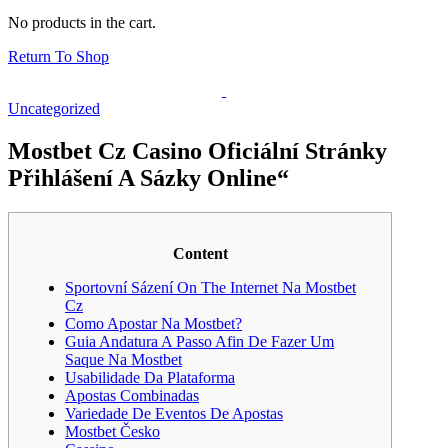
No products in the cart.
Return To Shop
Uncategorized
Mostbet Cz Casino Oficiální Stránky
Přihlášení A Sázky Online“
Content
Sportovní Sázení On The Internet Na Mostbet
Cz
Como Apostar Na Mostbet?
Guia Andatura A Passo Afin De Fazer Um
Saque Na Mostbet
Usabilidade Da Plataforma
Apostas Combinadas
Variedade De Eventos De Apostas
Mostbet Česko