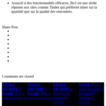
Associé à des fonctionnalités efficaces, Be2 est une réelle
réponse aux sites comme Tinder qui préfèrent miser sur la
quantité que sur la qualité des rencontres.
Share Post
Comments are closed
𝗦𝗹𝗶𝗻𝗲𝘅
𝗦𝗹𝗶𝗻𝗲𝘅
𝗦𝗹𝗶𝗻𝗲𝘅
𝗦𝗼𝗻𝗶𝗸 𝟳 Prvi
video interfon sa
𝗦𝗞-𝟬𝟰𝗠 Je
𝗦𝗞-𝟬𝟰𝗠 Je
𝗦𝗞-𝟬𝟰𝗠 Je
Residential
Residential
𝗦𝗼𝗻𝗶𝗸 𝟳 Prvi
𝗦𝗼𝗻𝗶𝗸 𝟳 Prvi
apartment,
apartment,
video interfon sa
video interfon sa
Project:
Project: