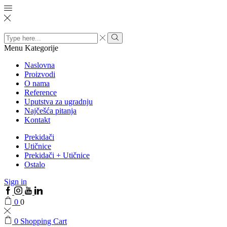
Search
input
Menu
Kategorije
Naslovna
Proizvodi
O nama
Reference
Uputstva za ugradnju
Najčešća pitanja
Kontakt
Prekidači
Utičnice
Prekidači + Utičnice
Ostalo
Sign in
0
0
0
Shopping Cart