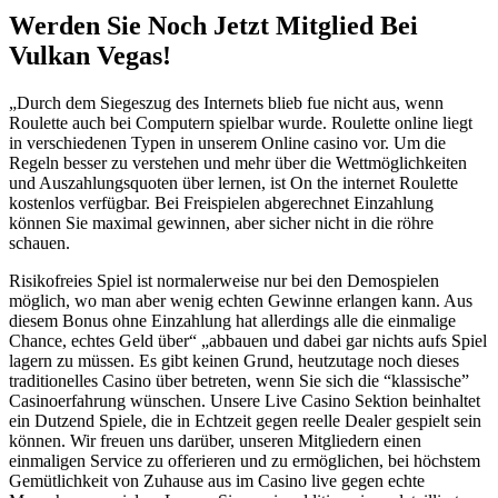
Werden Sie Noch Jetzt Mitglied Bei
Vulkan Vegas!
„Durch dem Siegeszug des Internets blieb fue nicht aus, wenn
Roulette auch bei Computern spielbar wurde. Roulette online liegt
in verschiedenen Typen in unserem Online casino vor. Um die
Regeln besser zu verstehen und mehr über die Wettmöglichkeiten
und Auszahlungsquoten über lernen, ist On the internet Roulette
kostenlos verfügbar. Bei Freispielen abgerechnet Einzahlung
können Sie maximal gewinnen, aber sicher nicht in die röhre
schauen.
Risikofreies Spiel ist normalerweise nur bei den Demospielen
möglich, wo man aber wenig echten Gewinne erlangen kann. Aus
diesem Bonus ohne Einzahlung hat allerdings alle die einmalige
Chance, echtes Geld über“ „abbauen und dabei gar nichts aufs Spiel
lagern zu müssen. Es gibt keinen Grund, heutzutage noch dieses
traditionelles Casino über betreten, wenn Sie sich die “klassische”
Casinoerfahrung wünschen. Unsere Live Casino Sektion beinhaltet
ein Dutzend Spiele, die in Echtzeit gegen reelle Dealer gespielt sein
können. Wir freuen uns darüber, unseren Mitgliedern einen
einmaligen Service zu offerieren und zu ermöglichen, bei höchstem
Gemütlichkeit von Zuhause aus im Casino live gegen echte