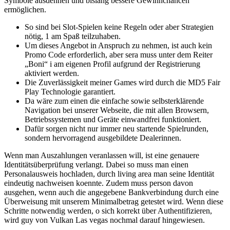
Symbole ausdehnen und bislang bessere Gewinnchancen
ermöglichen.
So sind bei Slot-Spielen keine Regeln oder aber Strategien
nötig, 1 am Spaß teilzuhaben.
Um dieses Angebot in Anspruch zu nehmen, ist auch kein
Promo Code erforderlich, aber sera muss unter dem Reiter
„Boni“ i am eigenen Profil aufgrund der Registrierung
aktiviert werden.
Die Zuverlässigkeit meiner Games wird durch die MD5 Fair
Play Technologie garantiert.
Da wäre zum einen die einfache sowie selbsterklärende
Navigation bei unserer Webseite, die mit allen Browsern,
Betriebssystemen und Geräte einwandfrei funktioniert.
Dafür sorgen nicht nur immer neu startende Spielrunden,
sondern hervorragend ausgebildete Dealerinnen.
Wenn man Auszahlungen veranlassen will, ist eine genauere
Identitätsüberprüfung verlangt. Dabei so muss man einen
Personalausweis hochladen, durch living area man seine Identität
eindeutig nachweisen koennte. Zudem muss person davon
ausgehen, wenn auch die angegebene Bankverbindung durch eine
Überweisung mit unserem Minimalbetrag getestet wird. Wenn diese
Schritte notwendig werden, o sich korrekt über Authentifizieren,
wird guy von Vulkan Las vegas nochmal darauf hingewiesen.