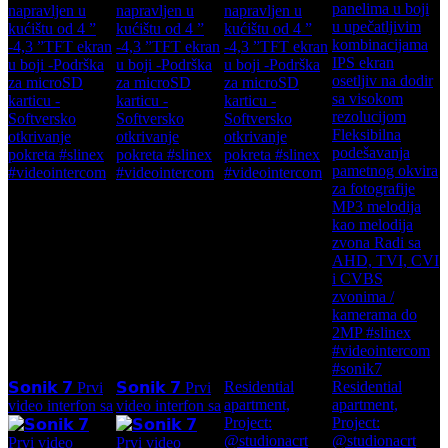
Residential
Residential
𝗦𝗼𝗻𝗶𝗸 𝟳 Prvi
𝗦𝗼𝗻𝗶𝗸 𝟳 Prvi
apartment,
apartment,
video interfon sa
video interfon sa
Project:
Project:
@studionacrt
@studionacrt