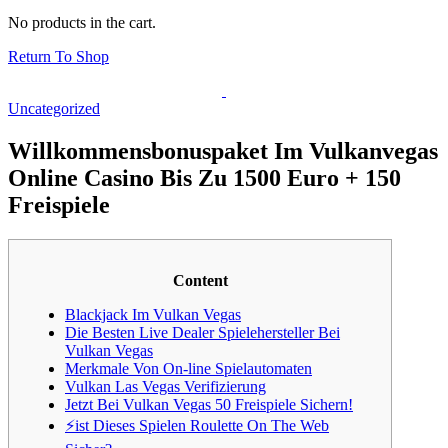
No products in the cart.
Return To Shop
Uncategorized
Willkommensbonuspaket Im Vulkanvegas
Online Casino Bis Zu 1500 Euro + 150
Freispiele
Content
Blackjack Im Vulkan Vegas
Die Besten Live Dealer Spielehersteller Bei
Vulkan Vegas
Merkmale Von On-line Spielautomaten
Vulkan Las Vegas Verifizierung
Jetzt Bei Vulkan Vegas 50 Freispiele Sichern!
⚡ist Dieses Spielen Roulette On The Web