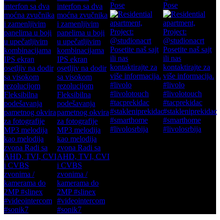
Pose
Pose