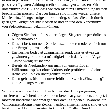
in Ihrem persönlichen Bereich welcher Seite, um einander eine Liste
passer verfügbaren Zahlungsmethoden anzeigen zu lassen. Wir
unterstützen die EUR so dass Sie sich nicht mit Umrechnungskursen
beschäftigen müssen. Darüber hinaus sind immer wieder unsere
Mindesteinzahlungsbeträge enorm niedrig, so dass Sie auch durch
geringem Budget bei Ihre Kosten besuchen und den Nervenkitzel
von Spielautomaten bekannt können.
Zögern Sie also nicht, sondern legen Sie jetzt ihr persönliches
Kundenkonto an.
Dies ist best, um neue Spiele auszuprobieren oder einfach nur
zur Vergnügen zu spielen.
Ein Turnier bedeutet zusammenfassend, dass es etwas zu
gewinnen gibt, und da mächtigkeit auch das Vulkan Vegas
Casino wenig Ausnahme.
Bereits als Neukunde kann man von einem großen
Willkommenspaket ohne Aktionscode profitieren und eine
Reihe von Spielen unentgeltlich testen.
Dann geht es über den unverfehlbaren Switch „Einzahlung“
zum Zahlungssystem.
Wir besitzen andere Boni auf welche art das Treueprogramm,
Turniere und wöchentliche Aktionen bereits angeschnitten, aber jetzt
möchten unsereiner nochmal genauer darauf eingehen. Während ein
Willkommensbonus neue Zocker nämlich anziehen muss, sind es die
beständigen Aktionen, expire sie in der Spielhalle halten können.