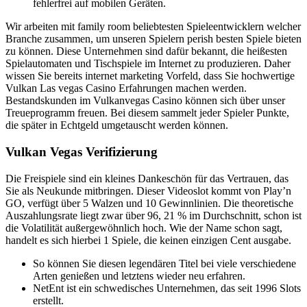
fehlerfrei auf mobilen Geräten.
Wir arbeiten mit family room beliebtesten Spieleentwicklern welcher
Branche zusammen, um unseren Spielern perish besten Spiele bieten
zu können. Diese Unternehmen sind dafür bekannt, die heißesten
Spielautomaten und Tischspiele im Internet zu produzieren. Daher
wissen Sie bereits internet marketing Vorfeld, dass Sie hochwertige
Vulkan Las vegas Casino Erfahrungen machen werden.
Bestandskunden im Vulkanvegas Casino können sich über unser
Treueprogramm freuen. Bei diesem sammelt jeder Spieler Punkte,
die später in Echtgeld umgetauscht werden können.
Vulkan Vegas Verifizierung
Die Freispiele sind ein kleines Dankeschön für das Vertrauen, das
Sie als Neukunde mitbringen. Dieser Videoslot kommt von Play’n
GO, verfügt über 5 Walzen und 10 Gewinnlinien. Die theoretische
Auszahlungsrate liegt zwar über 96, 21 % im Durchschnitt, schon ist
die Volatilität außergewöhnlich hoch. Wie der Name schon sagt,
handelt es sich hierbei 1 Spiele, die keinen einzigen Cent ausgabe.
So können Sie diesen legendären Titel bei viele verschiedene
Arten genießen und letztens wieder neu erfahren.
NetEnt ist ein schwedisches Unternehmen, das seit 1996 Slots
erstellt.