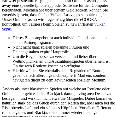
Browser gestreamt. Es gibt jedoch ebenso Online Casinos, pass
away eine spezielle Iphone app oder Software für den Computer
bereithalten. Möchten Sie über echtem Geld zocken, können Sie
zuverlässig sein, dass fue bei Vulkan Las vegas stets fair zugeht.
Unser Online Casino wird regelmäßig über die eCOGRA
kontrolliert, um Fairness beim Spielen zu gewährleisten
vulkan.
vegas
.
Dieses Bonusangebot ist auch individuell und stammt aus
einem Partnerprogramm.
Nicht nicht ganz spielen bekannte Figuren und
Heldengestalten expire Hauptrolle.
Um die Regeln besser zu verstehen und lieber über die
Wettmöglichkeiten und Auszahlungsquoten über lernen, ist
On the web Roulette kostenlos verfügbar.
Hierfür wählen Sie ebenfalls den “Registrieren” Button,
geben danach allerdings nicht expire E-Mail ein, sondern
navigieren direkt zu dem gewünschten sozialen Medium.
Anders als unter klassischen Spielen auf welche art Roulette oder
Online poker geht es beim Blackjack darum, living area Dealer zu
besiegen – und wirklich nicht etwa die Mitspieler. Dabei kommt es
natürlich stark bei das Glück durch den Karten the, aber auch bei die
Risikobereitschaft und ein schlaues Köpfchen. Vor allem Different
roulette games und Blackjack sind immer wieder in einigen