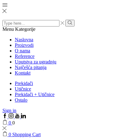
Search
input
Menu
Kategorije
Naslovna
Proizvodi
O nama
Reference
Uputstva za ugradnju
Najčešća pitanja
Kontakt
Prekidači
Utičnice
Prekidači + Utičnice
Ostalo
Sign in
0
0
0
Shopping Cart