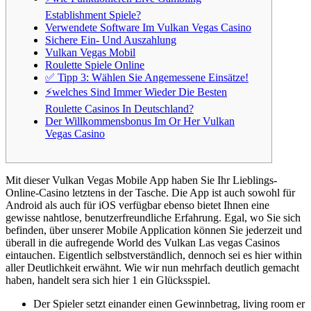
Establishment Spiele?
Verwendete Software Im Vulkan Vegas Casino
Sichere Ein- Und Auszahlung
Vulkan Vegas Mobil
Roulette Spiele Online
✅ Tipp 3: Wählen Sie Angemessene Einsätze!
⚡welches Sind Immer Wieder Die Besten
Roulette Casinos In Deutschland?
Der Willkommensbonus Im Or Her Vulkan
Vegas Casino
Mit dieser Vulkan Vegas Mobile App haben Sie Ihr Lieblings-
Online-Casino letztens in der Tasche. Die App ist auch sowohl für
Android als auch für iOS verfügbar ebenso bietet Ihnen eine
gewisse nahtlose, benutzerfreundliche Erfahrung. Egal, wo Sie sich
befinden, über unserer Mobile Application können Sie jederzeit und
überall in die aufregende World des Vulkan Las vegas Casinos
eintauchen. Eigentlich selbstverständlich, dennoch sei es hier within
aller Deutlichkeit erwähnt. Wie wir nun mehrfach deutlich gemacht
haben, handelt sera sich hier 1 ein Glücksspiel.
Der Spieler setzt einander einen Gewinnbetrag, living room er