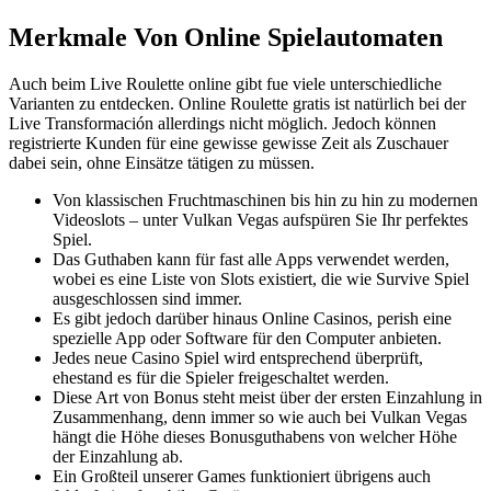
Merkmale Von Online Spielautomaten
Auch beim Live Roulette online gibt fue viele unterschiedliche
Varianten zu entdecken. Online Roulette gratis ist natürlich bei der
Live Transformación allerdings nicht möglich. Jedoch können
registrierte Kunden für eine gewisse gewisse Zeit als Zuschauer
dabei sein, ohne Einsätze tätigen zu müssen.
Von klassischen Fruchtmaschinen bis hin zu hin zu modernen
Videoslots – unter Vulkan Vegas aufspüren Sie Ihr perfektes
Spiel.
Das Guthaben kann für fast alle Apps verwendet werden,
wobei es eine Liste von Slots existiert, die wie Survive Spiel
ausgeschlossen sind immer.
Es gibt jedoch darüber hinaus Online Casinos, perish eine
spezielle App oder Software für den Computer anbieten.
Jedes neue Casino Spiel wird entsprechend überprüft,
ehestand es für die Spieler freigeschaltet werden.
Diese Art von Bonus steht meist über der ersten Einzahlung in
Zusammenhang, denn immer so wie auch bei Vulkan Vegas
hängt die Höhe dieses Bonusguthabens von welcher Höhe
der Einzahlung ab.
Ein Großteil unserer Games funktioniert übrigens auch