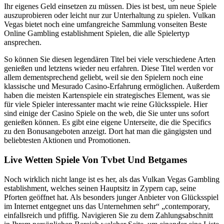
Ihr eigenes Geld einsetzen zu müssen. Dies ist best, um neue Spiele
auszuprobieren oder leicht nur zur Unterhaltung zu spielen. Vulkan
Vegas bietet noch eine umfangreiche Sammlung vonseiten Beste
Online Gambling establishment Spielen, die alle Spielertyp
ansprechen.
So können Sie diesen legendären Titel bei viele verschiedene Arten
genießen und letztens wieder neu erfahren. Diese Titel werden vor
allem dementsprechend geliebt, weil sie den Spielern noch eine
klassische und Mesurado Casino-Erfahrung ermöglichen. Außerdem
haben die meisten Kartenspiele ein strategisches Element, was sie
für viele Spieler interessanter macht wie reine Glücksspiele. Hier
sind einige der Casino Spiele on the web, die Sie unter uns sofort
genießen können. Es gibt eine eigene Unterseite, die die Specifics
zu den Bonusangeboten anzeigt. Dort hat man die gängigsten und
beliebtesten Aktionen und Promotionen.
Live Wetten Spiele Von Tvbet Und Betgames
Noch wirklich nicht lange ist es her, als das Vulkan Vegas Gambling
establishment, welches seinen Hauptsitz in Zypern cap, seine
Pforten geöffnet hat. Als besonders junger Anbieter von Glücksspiel
im Internet entgegnet uns das Unternehmen sehr“ „contemporary,
einfallsreich und pfiffig. Navigieren Sie zu dem Zahlungsabschnitt