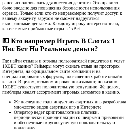
ранее использовалась ддя внесения депозита. Это правило
было введено для повышения безопасности использования
сервиса. Только если кто-то неправомерно получит доступ к
вашему аккаунту, зарухом не сможет надругаться
выигранными деньгами. Каждому игроку интересно знаю,
какие самые прибыльные игры в 1xBet.
💵 Кто например Играть В Слотах 1
Икс Бет На Реальные деньги?
Где найти отзывы и отзывы пользователей продуктов и услуг
1ХБЕТ казино? Геймеры могут скачать отзыв на просторах
Интернета, на официальном сайте компании и на
специализированных форумах, посвященных работе онлайн
казино. В целом, отзывом игроков показывают, но казино
1ХБЕТ существуют положительную репутацию. Же целом,
гэмблеры хвалят ассортимент игровых автоматов в казино.
Же последние годы индустрия азартных игр разработала
множество видов азартных игр в Интернете.
Оператор ведет криптовалютные платежи,
периодически проводит акции со щедрыми призовыми
и обеспечивает круглосуточную пользовательскую
поддержку.