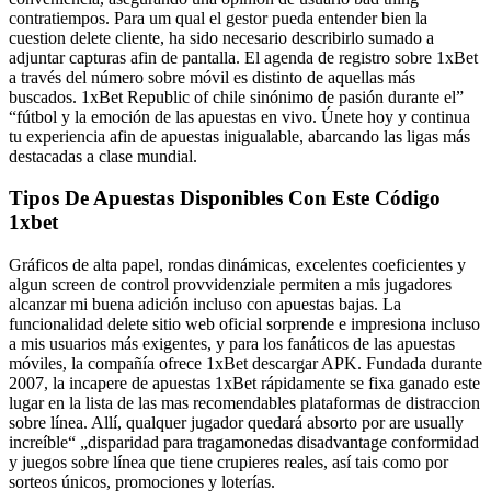
contratiempos. Para um qual el gestor pueda entender bien la
cuestion delete cliente, ha sido necesario describirlo sumado a
adjuntar capturas afin de pantalla. El agenda de registro sobre 1xBet
a través del número sobre móvil es distinto de aquellas más
buscados. 1xBet Republic of chile sinónimo de pasión durante el”
“fútbol y la emoción de las apuestas en vivo. Únete hoy y continua
tu experiencia afin de apuestas inigualable, abarcando las ligas más
destacadas a clase mundial.
Tipos De Apuestas Disponibles Con Este Código
1xbet
Gráficos de alta papel, rondas dinámicas, excelentes coeficientes y
algun screen de control provvidenziale permiten a mis jugadores
alcanzar mi buena adición incluso con apuestas bajas. La
funcionalidad delete sitio web oficial sorprende e impresiona incluso
a mis usuarios más exigentes, y para los fanáticos de las apuestas
móviles, la compañía ofrece 1xBet descargar APK. Fundada durante
2007, la incapere de apuestas 1xBet rápidamente se fixa ganado este
lugar en la lista de las mas recomendables plataformas de distraccion
sobre línea. Allí, qualquer jugador quedará absorto por are usually
increíble“ „disparidad para tragamonedas disadvantage conformidad
y juegos sobre línea que tiene crupieres reales, así tais como por
sorteos únicos, promociones y loterías.