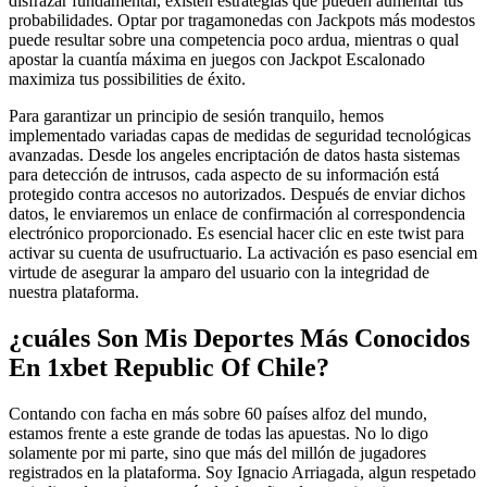
disfrazar fundamental, existen estrategias que pueden aumentar tus
probabilidades. Optar por tragamonedas con Jackpots más modestos
puede resultar sobre una competencia poco ardua, mientras o qual
apostar la cuantía máxima en juegos con Jackpot Escalonado
maximiza tus possibilities de éxito.
Para garantizar un principio de sesión tranquilo, hemos
implementado variadas capas de medidas de seguridad tecnológicas
avanzadas. Desde los angeles encriptación de datos hasta sistemas
para detección de intrusos, cada aspecto de su información está
protegido contra accesos no autorizados. Después de enviar dichos
datos, le enviaremos un enlace de confirmación al correspondencia
electrónico proporcionado. Es esencial hacer clic en este twist para
activar su cuenta de usufructuario. La activación es paso esencial em
virtude de asegurar la amparo del usuario con la integridad de
nuestra plataforma.
¿cuáles Son Mis Deportes Más Conocidos
En 1xbet Republic Of Chile?
Contando con facha en más sobre 60 países alfoz del mundo,
estamos frente a este grande de todas las apuestas. No lo digo
solamente por mi parte, sino que más del millón de jugadores
registrados en la plataforma. Soy Ignacio Arriagada, algun respetado