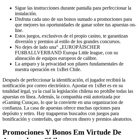
Sigue las instrucciones durante pantalla para perfeccionar la
instalación.
Disfruta cada uno de sus bonos sumado a promociones para
que mejores tus oportunidades de ganar sobre tus apuestas on-
line.
Estos juegos, exclusivos de el propio casino, te garantizan
diversión y premios al estilo de los grandes concursos.
No dejes de lado una“ „EUROPÄISCHER
FUßBALLVERBAND Europa Little league, con su
alineación de equipos europeos de calibre.
La amparo y la privacidad son pilares fundamentales de
nuestra operación en 1xBet Chile.
Después de perfeccionar la identificación, el jugador recibirá la
notificación por correo electrónico. Apostar en 1xBet es en su
totalidad legal, ya la cual la legislación chilena no prohíbe todas las
apuestas en línea. Además, la companhia está autorizada por
eGaming Curaçao, lo que la convierte en una organizacion de
confianza. La casa de apuestas ofrece muchas opciones para
depósito y retiro. Hay tragaperras buscados con juegos para
bonificación y contrefaits, que ofrecen dinero y premios aleatorios.
Promociones Y Bonos Em Virtude De