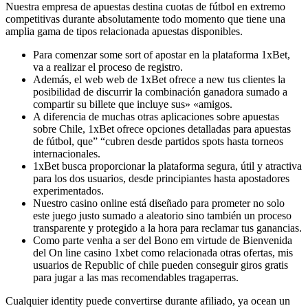
Nuestra empresa de apuestas destina cuotas de fútbol en extremo
competitivas durante absolutamente todo momento que tiene una
amplia gama de tipos relacionada apuestas disponibles.
Para comenzar some sort of apostar en la plataforma 1xBet,
va a realizar el proceso de registro.
Además, el web web de 1xBet ofrece a new tus clientes la
posibilidad de discurrir la combinación ganadora sumado a
compartir su billete que incluye sus» «amigos.
A diferencia de muchas otras aplicaciones sobre apuestas
sobre Chile, 1xBet ofrece opciones detalladas para apuestas
de fútbol, que” “cubren desde partidos spots hasta torneos
internacionales.
1xBet busca proporcionar la plataforma segura, útil y atractiva
para los dos usuarios, desde principiantes hasta apostadores
experimentados.
Nuestro casino online está diseñado para prometer no solo
este juego justo sumado a aleatorio sino también un proceso
transparente y protegido a la hora para reclamar tus ganancias.
Como parte venha a ser del Bono em virtude de Bienvenida
del On line casino 1xbet como relacionada otras ofertas, mis
usuarios de Republic of chile pueden conseguir giros gratis
para jugar a las mas recomendables tragaperras.
Cualquier identity puede convertirse durante afiliado, ya ocean un