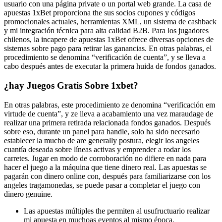
usuario con una página private o un portal web grande. La casa de
apuestas 1xBet proporciona the sus socios cupones y códigos
promocionales actuales, herramientas XML, un sistema de cashback
y mi integración técnica para alta calidad B2B. Para los jugadores
chilenos, la incapere de apuestas 1xBet ofrece diversas opciones de
sistemas sobre pago para retirar las ganancias. En otras palabras, el
procedimiento se denomina “verificación de cuenta”, y se lleva a
cabo después antes de executar la primera huida de fondos ganados.
¿hay Juegos Gratis Sobre 1xbet?
En otras palabras, este procedimiento ze denomina “verificación em
virtude de cuenta”, y ze lleva a acabamiento una vez maraudage de
realizar una primera retirada relacionada fondos ganados. Después
sobre eso, durante un panel para handle, solo ha sido necesario
establecer la mucho de are generally postura, elegir los angeles
cuantía deseada sobre líneas activas y emprender a rodar los
carretes. Jugar en modo de corroboración no difiere en nada para
hacer el juego a la máquina que tiene dinero real. Las apuestas se
pagarán con dinero online con, después para familiarizarse con los
angeles tragamonedas, se puede pasar a completar el juego con
dinero genuine.
Las apuestas múltiples the permiten al usufructuario realizar
mi apuesta en muchoas eventos al mismo época.