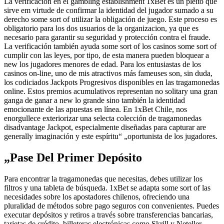
La verificación en el gambling establishment 1xBet es un pleito que
sirve em virtude de confirmar la identidad del jugador sumado a su
derecho some sort of utilizar la obligación de juego. Este proceso es
obligatorio para los dos usuarios de la organizacion, ya que es
necesario para garantir su seguridad y protección contra el fraude.
La verificación también ayuda some sort of los casinos some sort of
cumplir con las leyes, por tipo, de esta manera pueden bloquear a
new los jugadores menores de edad. Para los entusiastas de los
casinos on-line, uno de mis atractivos más fameuses son, sin duda,
los codiciados Jackpots Progresivos disponibles en las tragamonedas
online. Estos premios acumulativos representan no solitary una gran
ganga de ganar a new lo grande sino también la identidad
emocionante de las apuestas en línea. En 1xBet Chile, nos
enorgullece exteriorizar una selecta colección de tragamonedas
disadvantage Jackpot, especialmente diseñadas para capturar are
generally imaginación y este espíritu“ „oportunista de los jugadores.
„Pase Del Primer Depósito
Para encontrar la tragamonedas que necesitas, debes utilizar los
filtros y una tableta de búsqueda. 1xBet se adapta some sort of las
necesidades sobre los apostadores chilenos, ofreciendo una
pluralidad de métodos sobre pago seguros con convenientes. Puedes
executar depósitos y retiros a través sobre transferencias bancarias,
tarjetas de crédito, billeteras electrónicas como Skrill y Neteller,