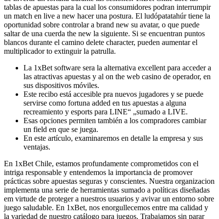
tablas de apuestas para la cual los consumidores podran interrumpir
un match en live a new hacer una postura. El ludópatatahúr tiene la
oportunidad sobre controlar a brand new su avatar, o que puede
saltar de una cuerda the new la siguiente. Si se encuentran puntos
blancos durante el camino delete character, pueden aumentar el
multiplicador to extinguir la patrulla.
La 1xBet software sera la alternativa excellent para acceder a
las atractivas apuestas y al on the web casino de operador, en
sus dispositivos móviles.
Este recibo está accesible pra nuevos jugadores y se puede
servirse como fortuna added en tus apuestas a alguna
recreamiento y esports para LINE“ „sumado a LIVE.
Esas opciones permiten también a los compradores cambiar
un field en que se juega.
En este artículo, examinaremos en detalle la empresa y sus
ventajas.
En 1xBet Chile, estamos profundamente comprometidos con el
intriga responsable y entendemos la importancia de promover
prácticas sobre apuestas seguras y conscientes. Nuestra organizacion
implementa una serie de herramientas sumado a políticas diseñadas
em virtude de proteger a nuestros usuarios y avivar un entorno sobre
juego saludable. En 1xBet, nos enorgullecemos entre ma calidad y
la variedad de nuestro catálogo para juegos. Trabajamos sin parar