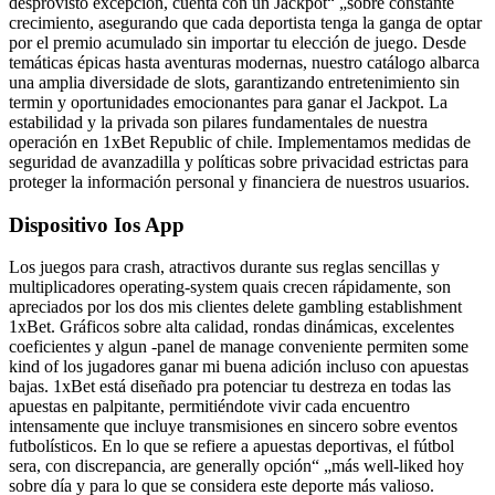
desprovisto excepción, cuenta con un Jackpot“ „sobre constante
crecimiento, asegurando que cada deportista tenga la ganga de optar
por el premio acumulado sin importar tu elección de juego. Desde
temáticas épicas hasta aventuras modernas, nuestro catálogo albarca
una amplia diversidade de slots, garantizando entretenimiento sin
termin y oportunidades emocionantes para ganar el Jackpot. La
estabilidad y la privada son pilares fundamentales de nuestra
operación en 1xBet Republic of chile. Implementamos medidas de
seguridad de avanzadilla y políticas sobre privacidad estrictas para
proteger la información personal y financiera de nuestros usuarios.
Dispositivo Ios App
Los juegos para crash, atractivos durante sus reglas sencillas y
multiplicadores operating-system quais crecen rápidamente, son
apreciados por los dos mis clientes delete gambling establishment
1xBet. Gráficos sobre alta calidad, rondas dinámicas, excelentes
coeficientes y algun -panel de manage conveniente permiten some
kind of los jugadores ganar mi buena adición incluso con apuestas
bajas. 1xBet está diseñado pra potenciar tu destreza en todas las
apuestas en palpitante, permitiéndote vivir cada encuentro
intensamente que incluye transmisiones en sincero sobre eventos
futbolísticos. En lo que se refiere a apuestas deportivas, el fútbol
sera, con discrepancia, are generally opción“ „más well-liked hoy
sobre día y para lo que se considera este deporte más valioso.