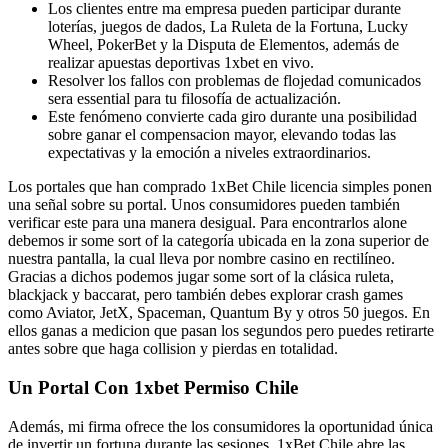
Los clientes entre ma empresa pueden participar durante
loterías, juegos de dados, La Ruleta de la Fortuna, Lucky
Wheel, PokerBet y la Disputa de Elementos, además de
realizar apuestas deportivas 1xbet en vivo.
Resolver los fallos con problemas de flojedad comunicados
sera essential para tu filosofía de actualización.
Este fenómeno convierte cada giro durante una posibilidad
sobre ganar el compensacion mayor, elevando todas las
expectativas y la emoción a niveles extraordinarios.
Los portales que han comprado 1xBet Chile licencia simples ponen
una señal sobre su portal. Unos consumidores pueden también
verificar este para una manera desigual. Para encontrarlos alone
debemos ir some sort of la categoría ubicada en la zona superior de
nuestra pantalla, la cual lleva por nombre casino en rectilíneo.
Gracias a dichos podemos jugar some sort of la clásica ruleta,
blackjack y baccarat, pero también debes explorar crash games
como Aviator, JetX, Spaceman, Quantum By y otros 50 juegos. En
ellos ganas a medicion que pasan los segundos pero puedes retirarte
antes sobre que haga collision y pierdas en totalidad.
Un Portal Con 1xbet Permiso Chile
Además, mi firma ofrece the los consumidores la oportunidad única
de invertir un fortuna durante las sesiones. 1xBet Chile abre las