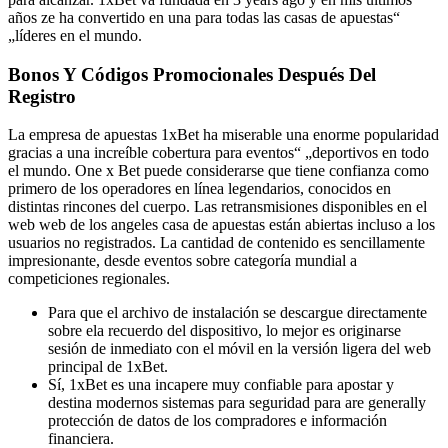
años ze ha convertido en una para todas las casas de apuestas“
„líderes en el mundo.
Bonos Y Códigos Promocionales Después Del
Registro
La empresa de apuestas 1xBet ha miserable una enorme popularidad
gracias a una increíble cobertura para eventos“ „deportivos en todo
el mundo. One x Bet puede considerarse que tiene confianza como
primero de los operadores en línea legendarios, conocidos en
distintas rincones del cuerpo. Las retransmisiones disponibles en el
web web de los angeles casa de apuestas están abiertas incluso a los
usuarios no registrados. La cantidad de contenido es sencillamente
impresionante, desde eventos sobre categoría mundial a
competiciones regionales.
Para que el archivo de instalación se descargue directamente
sobre ela recuerdo del dispositivo, lo mejor es originarse
sesión de inmediato con el móvil en la versión ligera del web
principal de 1xBet.
Sí, 1xBet es una incapere muy confiable para apostar y
destina modernos sistemas para seguridad para are generally
protección de datos de los compradores e información
financiera.