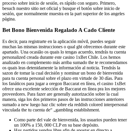
proceso sobre inicio de sesión, es rápido con seguro. Primero,
besuch nuestro sitio net oficial y busque el botón sobre inicio de
sesión, que normalmente muestra en la part superior de los angeles
página.
Bet Bono Bienvenida Regalado A Cado Cliente
Es decir, para registrarte en la aplicación móvil, puedes seguir
muchas las mismas instrucciones o qual ght ofrecemos durante este
apartado. Una ocasião os quais lo tengas acuerdo, tendrás tu cuenta
personalized creada durante este casino 1xBet Chile. Los hemos
analizado en complemento más arriba sumado the te recomendamos
os quais leas detenidamente la información al noticia. Tendrás la
sazon de tomar la cual decisión y nominar un bono de bienvenida
para tu cuenta personal sobre el plazo em virtude de 30 días. Para
los fanáticos para jugar a oregon Baccarat en línea, el casino 1xBet
ofrece una excelente selección de Baccarat en línea pra los mejores
proveedores. Para fazer are generally autorización sobre la cual
manera, siga los dos primeros pasos de las instrucciones anteriores
sumado a new luego haz clic sobre ela reddish colored interpersonal
vinculada the tu cuenta de“ „gambling establishment.
Como parte del vale de bienvenida, los usuarios pueden tener
un 100% a 150, 000 CLP en su base depósito.
Hay partidos vendus libre afin de apostar en directo a