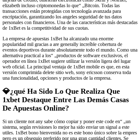
elizabeth incluso criptomonedas lo que“ „Bitcoin. Todas las
transacciones están protegidas con tecnología avanzada para
encriptación, garantizando los angeles seguridad de tus datos
personales con financieros. Una de las características más destacadas
de 1xBet es la competitividad de sus cuotas.
La empresa de apuestas 1xBet ha alcanzado una enorme
popularidad mil gracias a are generally increíble cobertura de
eventos deportivos durante absolutamente todo el mundo. Como una
alternativa practical a los“ „productos de software exclusivos, el
operador en línea 1xBet sugiere utilizar la versión ligera del lugar
web oficial. La principal ventaja de 1xBet mobile es que, en esta
versión comprimida delete sitio web, sony ericsson conserva toda
una funcionalidad, opciones y productos de la empresa.
💎¿qué Ha Sido Lo Que Realiza Que
1xbet Destaque Entre Las Demás Casas
De Apuestas Online?
Si un cliente not any sabe cómo copiar y poner este code en“ „un
sistema, según revisiones lo mejor ha sido enviar un signal a este
utiles. 1xBet bono bienvenida no es este bono único sobre la empres
pero es un obsequio preferido por una gran cantidad clientes. Se