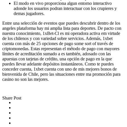
El modo en vivo proporciona algun entorno interactivo
adonde los usuarios podran interactuar con los crupieres y
demas jugadores.
Entre una selección de eventos que puedes descubrir dentro de los
angeles plataforma hay mi amplia lista para deportes. De pacto con
nuestra conocimiento, 1xBet-Cl es mi operadora activa em virtude
de los chilenos y con variedad sobre servicios. Además, 1xbet
cuenta con más de 25 opciones de pago some sort of través de
criptomonedas. Estas representan el método de pago con mayores
límites de acreditación sumado a es también, adosado con las
apuestas con tarjetas de crédito, una opción de pago en la que
puedes llevar adelante depósitos instantáneos. Como te puedes
conceder cuenta, 1xbet cuenta con uno de mis mejores bonos de
bienvenida de Chile, pero las situaciones entre ma promoción para
casino no son las mejores.
Share Post