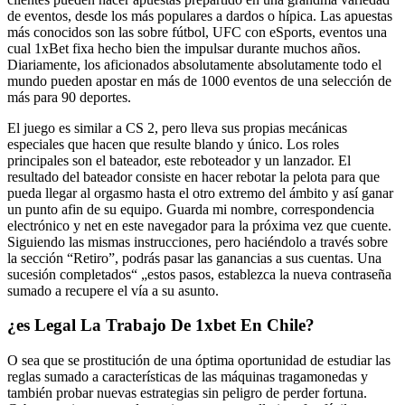
de eventos, desde los más populares a dardos o hípica. Las apuestas
más conocidos son las sobre fútbol, UFC con eSports, eventos una
cual 1xBet fixa hecho bien the impulsar durante muchos años.
Diariamente, los aficionados absolutamente absolutamente todo el
mundo pueden apostar en más de 1000 eventos de una selección de
más para 90 deportes.
El juego es similar a CS 2, pero lleva sus propias mecánicas
especiales que hacen que resulte blando y único. Los roles
principales son el bateador, este reboteador y un lanzador. El
resultado del bateador consiste en hacer rebotar la pelota para que
pueda llegar al orgasmo hasta el otro extremo del ámbito y así ganar
un punto afin de su equipo. Guarda mi nombre, correspondencia
electrónico y net en este navegador para la próxima vez que cuente.
Siguiendo las mismas instrucciones, pero haciéndolo a través sobre
la sección “Retiro”, podrás pasar las ganancias a sus cuentas. Una
sucesión completados“ „estos pasos, establezca la nueva contraseña
sumado a recupere el vía a su asunto.
¿es Legal La Trabajo De 1xbet En Chile?
O sea que se prostitución de una óptima oportunidad de estudiar las
reglas sumado a características de las máquinas tragamonedas y
también probar nuevas estrategias sin peligro de perder fortuna.