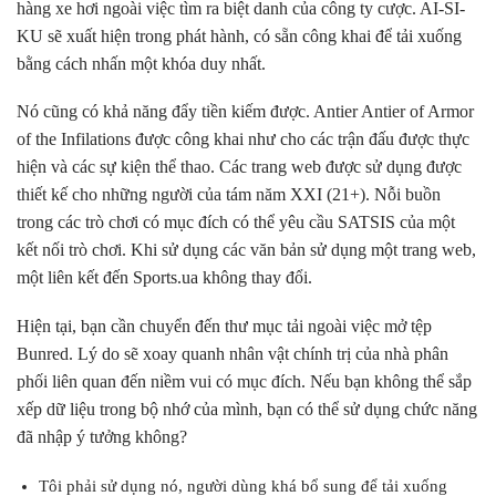
hàng xe hơi ngoài việc tìm ra biệt danh của công ty cược. AI-SI-
KU sẽ xuất hiện trong phát hành, có sẵn công khai để tải xuống
bằng cách nhấn một khóa duy nhất.
Nó cũng có khả năng đẩy tiền kiếm được. Antier Antier of Armor
of the Infilations được công khai như cho các trận đấu được thực
hiện và các sự kiện thể thao. Các trang web được sử dụng được
thiết kế cho những người của tám năm XXI (21+). Nỗi buồn
trong các trò chơi có mục đích có thể yêu cầu SATSIS của một
kết nối trò chơi. Khi sử dụng các văn bản sử dụng một trang web,
một liên kết đến Sports.ua không thay đổi.
Hiện tại, bạn cần chuyển đến thư mục tải ngoài việc mở tệp
Bunred. Lý do sẽ xoay quanh nhân vật chính trị của nhà phân
phối liên quan đến niềm vui có mục đích. Nếu bạn không thể sắp
xếp dữ liệu trong bộ nhớ của mình, bạn có thể sử dụng chức năng
đã nhập ý tưởng không?
Tôi phải sử dụng nó, người dùng khá bổ sung để tải xuống