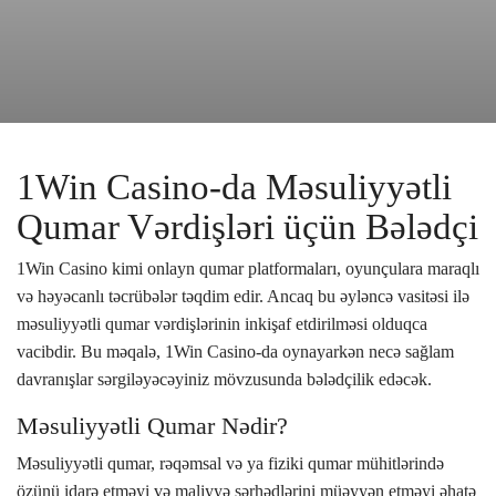
1Win Casino-da Məsuliyyətli
Qumar Vərdişləri üçün Bələdçi
1Win Casino kimi onlayn qumar platformaları, oyunçulara maraqlı
və həyəcanlı təcrübələr təqdim edir. Ancaq bu əyləncə vasitəsi ilə
məsuliyyətli qumar vərdişlərinin inkişaf etdirilməsi olduqca
vacibdir. Bu məqalə, 1Win Casino-da oynayarkən necə sağlam
davranışlar sərgiləyəcəyiniz mövzusunda bələdçilik edəcək.
Məsuliyyətli Qumar Nədir?
Məsuliyyətli qumar, rəqəmsal və ya fiziki qumar mühitlərində
özünü idarə etməyi və maliyyə sərhədlərini müəyyən etməyi əhatə