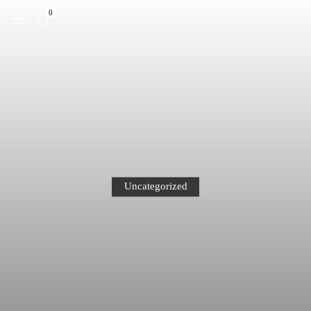
0
Uncategorized