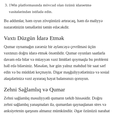
1Win platformasında mövcud olan özünü idarəetmə
vasitələrindən istifadə edin.
Bu addımlar, həm oyun zövqünüzü artıracaq, həm də maliyyə
nəzarətinizin təməllərini təmin edəcəkdir.
Vaxtı Düzgün İdarə Etmək
Qumar oynamağın zərərsiz bir əyləncəyə çevrilməsi üçün
vaxtınızı doğru idarə etmək önəmlidir. Qumar oyunları saatlarla
davam edə bilər və müəyyən vaxt limitləri qoymaqla bu problemi
həll edə bilərsiniz. Məsələn, hər gün yalnız məhdud bir saat sərf
edin və bu müddəti keçməyin. Digər məşğuliyyətlərinizə və sosial
əlaqələrinizə vaxt ayıraraq həyat balansınızı qoruyun.
Zehni Sağlamlıq və Qumar
Zehni sağlamlıq məsuliyyətli qumarın tərkib hissəsidir. Doğru
zehni sağlamlıq yanaşmaları ilə, qumardan qaynaqlanan stres və
anksiyetenin qarşısını almanız mümkündür. Əgər özünüzü narahat