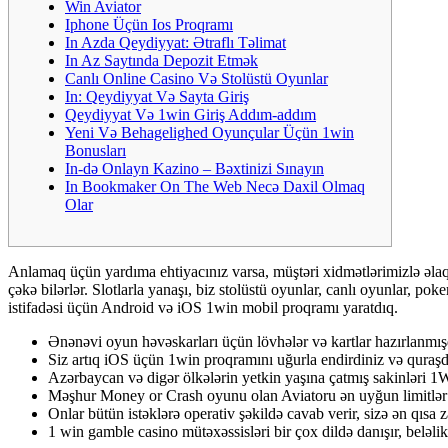
Win Aviator
Iphone Üçün Ios Proqramı
In Azda Qeydiyyat: Ətraflı Təlimat
In Az Saytında Depozit Etmək
Canlı Online Casino Və Stolüstü Oyunlar
In: Qeydiyyat Və Sayta Giriş
Qeydiyyat Və 1win Giriş Addım-addım
Yeni Və Behagelighed Oyunçular Üçün 1win
Bonusları
In-də Onlayn Kazino – Bəxtinizi Sınayın
In Bookmaker On The Web Necə Daxil Olmaq
Olar
Anlamaq üçün yardıma ehtiyacınız varsa, müştəri xidmətlərimizlə əlaq
çəkə bilərlər. Slotlarla yanaşı, biz stolüstü oyunlar, canlı oyunlar, 
istifadəsi üçün Android və iOS 1win mobil proqramı yaratdıq.
Ənənəvi oyun həvəskarları üçün lövhələr və kartlar hazırlanmışdı
Siz artıq iOS üçün 1win proqramını uğurla endirdiniz və quraşd
Azərbaycan və digər ölkələrin yetkin yaşına çatmış sakinləri 1
Məşhur Money or Crash oyunu olan Aviatoru ən uyğun limitlər 
Onlar bütün istəklərə operativ şəkildə cavab verir, sizə ən qı
1 win gamble casino mütəxəssisləri bir çox dildə danışır, beləlik