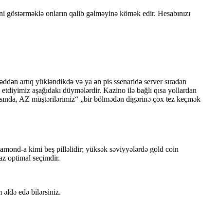
rini göstərməklə onların qalib gəlməyinə kömək edir. Hesabınızı
əddən artıq yükləndikdə və ya ən pis ssenaridə server sıradan
etdiyimiz aşağıdakı düymələrdir. Kazino ilə bağlı qısa yollardan
ısında, AZ müştərilərimiz“ „bir bölmədən digərinə çox tez keçmək
iamond-a kimi beş pilləlidir; yüksək səviyyələrdə gold coin
az optimal seçimdir.
əldə edə bilərsiniz.