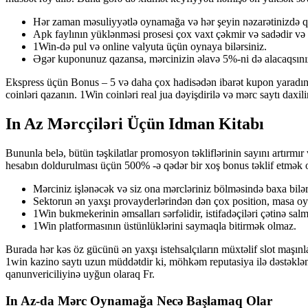
Hər zaman məsuliyyətlə oynamağa və hər şeyin nəzarətinizdə qa
Apk faylının yüklənməsi prosesi çox vaxt çəkmir və sadədir və hə
1Win-də pul və online valyuta üçün oynaya bilərsiniz.
Əgər kuponunuz qazansa, mərcinizin əlavə 5%-ni də alacaqsını
Ekspress üçün Bonus – 5 və daha çox hadisədən ibarət kupon yaradın 
coinləri qazanın. 1Win coinləri real jua dəyişdirilə və mərc saytı daxil
In Az Mərcçiləri Üçün Idman Kitabı
Bununla belə, bütün təşkilatlar promosyon təkliflərinin sayını artırm
hesabın doldurulması üçün 500% -ə qədər bir xoş bonus təklif etmək 
Mərciniz işlənəcək və siz ona mərcləriniz bölməsində baxa bilər
Sektorun ən yaxşı provayderlərindən dən çox position, masa oy
1Win bukmekerinin əmsalları sərfəlidir, istifadəçiləri çətinə sa
1Win platformasının üstünlüklərini saymaqla bitirmək olmaz.
Burada hər kəs öz gücünü ən yaxşı istehsalçıların müxtəlif slot maşınla
1win kazino saytı uzun müddətdir ki, möhkəm reputasiya ilə dəstəklənə
qanunvericiliyinə uyğun olaraq Fr.
In Az-da Mərc Oynamağa Necə Başlamaq Olar