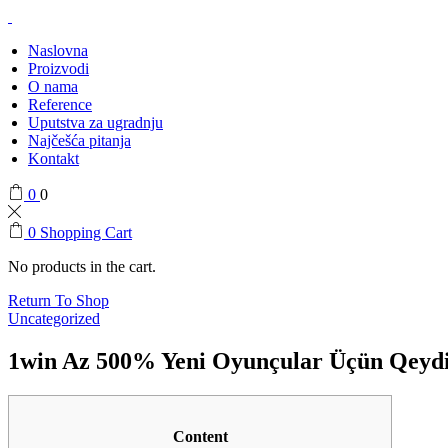
Naslovna
Proizvodi
O nama
Reference
Uputstva za ugradnju
Najčešća pitanja
Kontakt
0
0
0
Shopping Cart
No products in the cart.
Return To Shop
Uncategorized
1win Az 500% Yeni Oyunçular Üçün Qeydi
Content