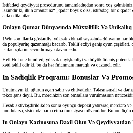
İstifadəçi qeydiyyat prosedurunu tamamladıqdan sonra xoş gəlmisiniz 
lazımdır ki, ilkin əmanət nə“ „qədər böyük olsa, istifadəçi bir o qə
əldə edilə bilər.
Onlayn Qumar Dünyasında Müxtəliflik Və Unikallıq
1Win son illərdə göstərdiyi yüksək xidməti sayəsində dünyanın hər bi
da populyarlıq qazanmağı bacarıb. Təklif etdiyi geniş oyun çeşidləri, op
istifadəçilərini sevindirməyə davam edir.
Hell Hot one hundred, yüksək dəyişkənliyi və böyük ödəniş potensialı
xətti təklif edir ki, bu da hər fırlanmanı maraqlı və qazanclı edir.
In Sadiqlik Proqramı: Bonuslar Və Promo
Unutmayın ki, uğurun açarı səbir və ehtiyatlıdır. Tələsməməli və dərh
təkcə şans deyil. Bu, mərcinizin son əmsallara vurulmasının nəticəsidi
Hesab aktivləşdirildikdən sonra oyunçu depozit yatıraraq mərclərə və k
unudularsa, sistemdə bərpa etmə funksiyası mövcuddur. Bunun üçün e-p
In Onlayn Kazinosuna Daxil Olun Və Qeydiyyatdan 