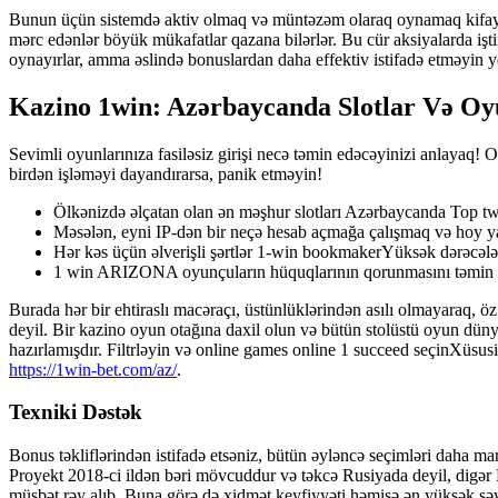
Bunun üçün sistemdə aktiv olmaq və müntəzəm olaraq oynamaq kifayətd
mərc edənlər böyük mükafatlar qazana bilərlər. Bu cür aksiyalarda işti
oynayırlar, amma əslində bonuslardan daha effektiv istifadə etməyin 
Kazino 1win: Azərbaycanda Slotlar Və Oy
Sevimli oyunlarınıza fasiləsiz girişi necə təmin edəcəyinizi anlaya
birdən işləməyi dayandırarsa, panik etməyin!
Ölkənizdə əlçatan olan ən məşhur slotları Azərbaycanda Top twe
Məsələn, eyni IP-dən bir neçə hesab açmağa çalışmaq və hoy ya
Hər kəs üçün əlverişli şərtlər 1-win bookmakerYüksək dərəcəl
1 win ARIZONA oyunçuların hüquqlarının qorunmasını təmin edi
Burada hər bir ehtiraslı macəraçı, üstünlüklərindən asılı olmayaraq,
deyil. Bir kazino oyun otağına daxil olun və bütün stolüstü oyun dünya
hazırlamışdır. Filtrləyin və online games online 1 succeed seçinXüsusi 
https://1win-bet.com/az/
.
Texniki Dəstək
Bonus təkliflərindən istifadə etsəniz, bütün əyləncə seçimləri daha ma
Proyekt 2018-ci ildən bəri mövcuddur və təkcə Rusiyada deyil, digər M
müsbət rəy alıb. Buna görə də xidmət keyfiyyəti həmişə ən yüksək səv