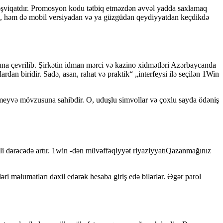
 təşviqatdır. Promosyon kodu tətbiq etməzdən əvvəl yadda saxlamaq
ndan, həm də mobil versiyadan və ya güzgüdən qeydiyyatdan keçdikdə
una çevrilib. Şirkətin idman mərci və kazino xidmətləri Azərbaycanda
ardan biridir. Sadə, asan, rahat və praktik“ „interfeysi ilə seçilən 1Win
k meyvə mövzusuna sahibdir. O, uduşlu simvollar və çoxlu sayda ödəniş
tli dərəcədə artır. 1win -dən müvəffəqiyyət riyaziyyatıQazanmağınız
əri məlumatları daxil edərək hesaba giriş edə bilərlər. Əgər parol