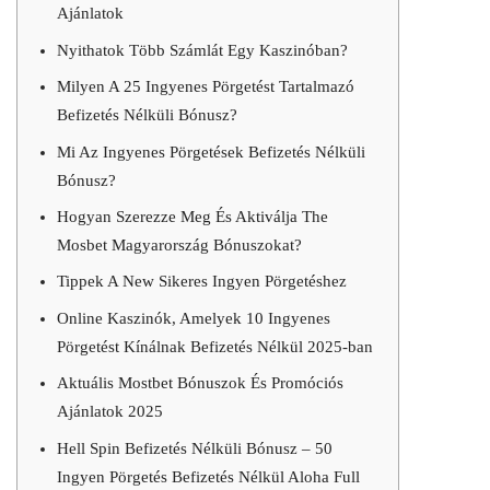
Ajánlatok
Nyithatok Több Számlát Egy Kaszinóban?
Milyen A 25 Ingyenes Pörgetést Tartalmazó
Befizetés Nélküli Bónusz?
Mi Az Ingyenes Pörgetések Befizetés Nélküli
Bónusz?
Hogyan Szerezze Meg És Aktiválja The
Mosbet Magyarország Bónuszokat?
Tippek A New Sikeres Ingyen Pörgetéshez
Online Kaszinók, Amelyek 10 Ingyenes
Pörgetést Kínálnak Befizetés Nélkül 2025-ban
Aktuális Mostbet Bónuszok És Promóciós
Ajánlatok 2025
Hell Spin Befizetés Nélküli Bónusz – 50
Ingyen Pörgetés Befizetés Nélkül Aloha Full