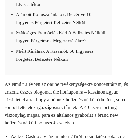
Elvis Játékon
Ajánlott Bónuszajánlatok, Beleértve 10
Ingyenes Pörgetést Befizetés Nélkül
Szükséges Promóciós Kód A Befizetés Nélküli
Ingyen Pörgetések Megszerzéséhez?
Miért Kínálnak A Kaszinók 50 Ingyenes
Pörgetést Befizetés Nélkül?
Az elmúlt 3 évben az online tevékenységekre koncentráltam, és
arizona összes blogomat the honlapomra – kaszinomagyar.
Tekintettel arra, hogy a bónusz befizetés nélkül érhető el, some
sort of feltételek igazságosnak tűnnek. A 40-szeres betting
viszonylag magas, para ez általános gyakorlat a brand new
befizetés nélküli bónuszok esetében.
Az Izzi Casino a világ minden tájáról fogad játékosokat, de