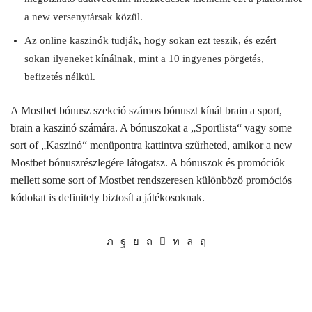
a new versenytársak közül.
Az online kaszinók tudják, hogy sokan ezt teszik, és ezért
sokan ilyeneket kínálnak, mint a 10 ingyenes pörgetés,
befizetés nélkül.
A Mostbet bónusz szekció számos bónuszt kínál brain a sport,
brain a kaszinó számára. A bónuszokat a „Sportlista“ vagy some
sort of „Kaszinó“ menüpontra kattintva szűrheted, amikor a new
Mostbet bónuszrészlegére látogatsz. A bónuszok és promóciók
mellett some sort of Mostbet rendszeresen különböző promóciós
kódokat is definitely biztosít a játékosoknak.