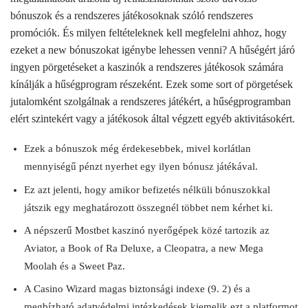
bónuszok és a rendszeres játékosoknak szóló rendszeres
promóciók. És milyen feltételeknek kell megfelelni ahhoz, hogy
ezeket a new bónuszokat igénybe lehessen venni? A hűségért járó
ingyen pörgetéseket a kaszinók a rendszeres játékosok számára
kínálják a hűségprogram részeként. Ezek some sort of pörgetések
jutalomként szolgálnak a rendszeres játékért, a hűségprogramban
elért szintekért vagy a játékosok által végzett egyéb aktivitásokért.
Ezek a bónuszok még érdekesebbek, mivel korlátlan
mennyiségű pénzt nyerhet egy ilyen bónusz játékával.
Ez azt jelenti, hogy amikor befizetés nélküli bónuszokkal
játszik egy meghatározott összegnél többet nem kérhet ki.
A népszerű Mostbet kaszinó nyerőgépek közé t͏art͏ozik az
Aviator, a Book of Ra Deluxe, a Cleopatra, a new Mega
Moolah és a S͏weet͏ Paz.
A Casino Wizard magas biztonsági indexe (9. 2) és a
megbízható adatvédelmi intézkedések kiemelik ezt a platformot