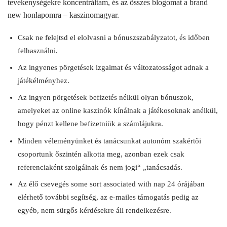
tevékenységekre koncentráltam, és az összes blogomat a brand
new honlapomra – kaszinomagyar.
Csak ne felejtsd el elolvasni a bónuszszabályzatot, és időben
felhasználni.
Az ingyenes pörgetések izgalmat és változatosságot adnak a
játékélményhez.
Az ingyen pörgetések befizetés nélkül olyan bónuszok,
amelyeket az online kaszinók kínálnak a játékosoknak anélkül,
hogy pénzt kellene befizetniük a számlájukra.
Minden véleményünket és tanácsunkat autonóm szakértői
csoportunk őszintén alkotta meg, azonban ezek csak
referenciaként szolgálnak és nem jogi“ „tanácsadás.
Az élő csevegés some sort associated with nap 24 órájában
elérhető további segítség, az e-mailes támogatás pedig az
egyéb, nem sürgős kérdésekre áll rendelkezésre.