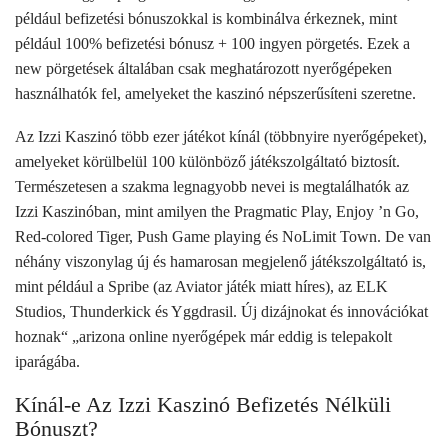
például befizetési bónuszokkal is kombinálva érkeznek, mint
például 100% befizetési bónusz + 100 ingyen pörgetés. Ezek a
new pörgetések általában csak meghatározott nyerőgépeken
használhatók fel, amelyeket the kaszinó népszerűsíteni szeretne.
Az Izzi Kaszinó több ezer játékot kínál (többnyire nyerőgépeket),
amelyeket körülbelül 100 különböző játékszolgáltató biztosít.
Természetesen a szakma legnagyobb nevei is megtalálhatók az
Izzi Kaszinóban, mint amilyen the Pragmatic Play, Enjoy ’n Go,
Red-colored Tiger, Push Game playing és NoLimit Town. De van
néhány viszonylag új és hamarosan megjelenő játékszolgáltató is,
mint például a Spribe (az Aviator játék miatt híres), az ELK
Studios, Thunderkick és Yggdrasil. Új dizájnokat és innovációkat
hoznak“ „arizona online nyerőgépek már eddig is telepakolt
iparágába.
Kínál-e Az Izzi Kaszinó Befizetés Nélküli
Bónuszt?