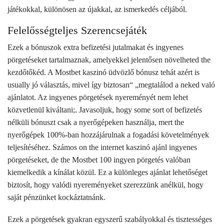
játékokkal, különösen az újakkal, az ismerkedés céljából.
Felelősségteljes Szerencsejáték
Ezek a bónuszok extra befizetési jutalmakat és ingyenes
pörgetéseket tartalmaznak, amelyekkel jelentősen növelheted the
kezdőtőkéd. A Mostbet kaszinó üdvözlő bónusz tehát azért is
usually jó választás, mivel így biztosan“ „megtalálod a neked való
ajánlatot. Az ingyenes pörgetések nyereményét nem lehet
közvetlenül kiváltani;. Javasoljuk, hogy some sort of befizetés
nélküli bónuszt csak a nyerőgépeken használja, mert the
nyerőgépek 100%-ban hozzájárulnak a fogadási követelmények
teljesítéséhez. Számos on the internet kaszinó ajánl ingyenes
pörgetéseket, de the Mostbet 100 ingyen pörgetés valóban
kiemelkedik a kínálat közül. Ez a különleges ajánlat lehetőséget
biztosít, hogy valódi nyereményeket szerezzünk anélkül, hogy
saját pénzünket kockáztatnánk.
Ezek a pörgetések gyakran egyszerű szabályokkal és tisztességes