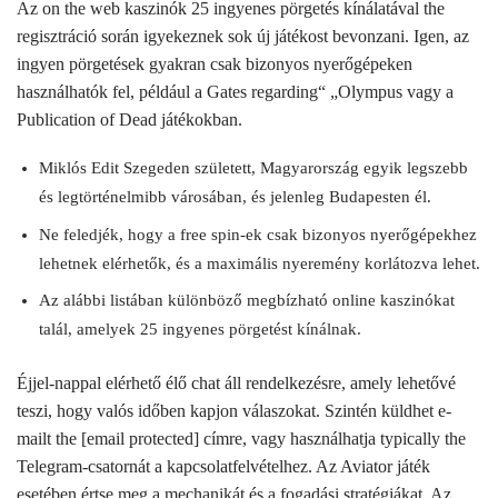
Az on the web kaszinók 25 ingyenes pörgetés kínálatával the
regisztráció során igyekeznek sok új játékost bevonzani. Igen, az
ingyen pörgetések gyakran csak bizonyos nyerőgépeken
használhatók fel, például a Gates regarding“ „Olympus vagy a
Publication of Dead játékokban.
Miklós Edit Szegeden született, Magyarország egyik legszebb
és legtörténelmibb városában, és jelenleg Budapesten él.
Ne feledjék, hogy a free spin-ek csak bizonyos nyerőgépekhez
lehetnek elérhetők, és a maximális nyeremény korlátozva lehet.
Az alábbi listában különböző megbízható online kaszinókat
talál, amelyek 25 ingyenes pörgetést kínálnak.
Éjjel-nappal elérhető élő chat áll rendelkezésre, amely lehetővé
teszi, hogy valós időben kapjon válaszokat. Szintén küldhet e-
mailt the [email protected] címre, vagy használhatja typically the
Telegram-csatornát a kapcsolatfelvételhez. Az Aviator játék
esetében értse meg a mechanikát és a fogadási stratégiákat. Az