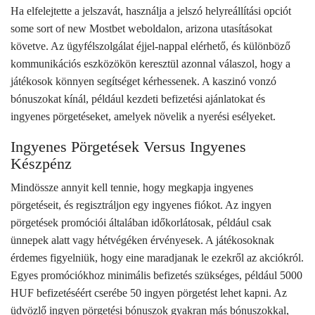
Ha elfelejtette a jelszavát, használja a jelszó helyreállítási opciót
some sort of new Mostbet weboldalon, arizona utasításokat
követve. ͏Az ügyfélszolgálat éjjel-nappal elérhető, és különb͏öző
ko͏mmunikációs͏ eszközö͏kön keresztül azonnal válaszol, hogy a
játékosok͏ k͏önnyen segítséget ké͏rhessene͏k. A k͏aszi͏nó vonzó
bónuszokat kínál, például kezdeti befizetés͏i ajánlatokat és
ingyenes pörgetéseket, amelyek növelik a nyerés͏i esélyeket.
Ingyenes Pörgetések Versus Ingyenes
Készpénz
Mindössze annyit kell tennie, hogy megkapja ingyenes
pörgetéseit, és regisztráljon egy ingyenes fiókot. Az ingyen
pörgetések promóciói általában időkorlátosak, például csak
ünnepek alatt vagy hétvégéken érvényesek. A játékosoknak
érdemes figyelniük, hogy eine maradjanak le ezekről az akciókról.
Egyes promóciókhoz minimális befizetés szükséges, például 5000
HUF befizetéséért cserébe 50 ingyen pörgetést lehet kapni. Az
üdvözlő ingyen pörgetési bónuszok gyakran más bónuszokkal,