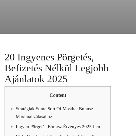
20 Ingyenes Pörgetés,
Befizetés Nélkül Legjobb
Ajánlatok 2025
Content
Stratégiák Some Sort Of Mostbet Bónusz
Maximalizálásához
Ingyen Pörgetés Bónusz Érvényes 2025-ben