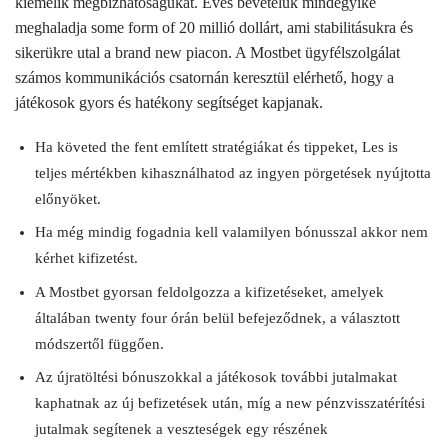
kiemelik megbízhatóságukat. Éves bevételük mindegyike
meghaladja some form of 20 millió dollárt, ami stabilitásukra és
sikerükre utal a brand new piacon. A Mostbet ügyfélszolgálat
számos kommunikációs csatornán keresztül elérhető, hogy a
játékosok gyors és hatékony segítséget kapjanak.
Ha követed the fent említett stratégiákat és tippeket, Les is
teljes mértékben kihasználhatod az ingyen pörgetések nyújtotta
előnyöket.
Ha még mindig fogadnia kell valamilyen bónusszal akkor nem
kérhet kifizetést.
A Mostbet gyorsan feldolgozza a kifizetéseket, amelyek
általában twenty four órán belül befejeződnek, a választott
módszertől függően.
Az újrat͏öltés͏i bónuszokkal a játékosok további jutalmakat͏
kaphatnak az új befizetések u͏tán, míg͏ a new pénzvisszatérítési
jut͏alma͏k segítenek a veszteségek e͏gy͏ részének͏