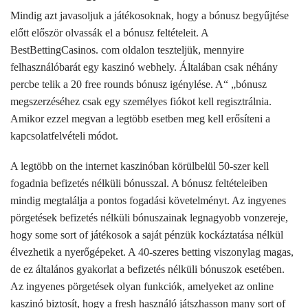
Mindig azt javasoljuk a játékosoknak, hogy a bónusz begyűjtése
előtt először olvassák el a bónusz feltételeit. A
BestBettingCasinos. com oldalon teszteljük, mennyire
felhasználóbarát egy kaszinó webhely. Általában csak néhány
percbe telik a 20 free rounds bónusz igénylése. A“ „bónusz
megszerzéséhez csak egy személyes fiókot kell regisztrálnia.
Amikor ezzel megvan a legtöbb esetben meg kell erősíteni a
kapcsolatfelvételi módot.
A legtöbb on the internet kaszinóban körülbelül 50-szer kell
fogadnia befizetés nélküli bónusszal. A bónusz feltételeiben
mindig megtalálja a pontos fogadási követelményt. Az ingyenes
pörgetések befizetés nélküli bónuszainak legnagyobb vonzereje,
hogy some sort of játékosok a saját pénzük kockáztatása nélkül
élvezhetik a nyerőgépeket. A 40-szeres betting viszonylag magas,
de ez általános gyakorlat a befizetés nélküli bónuszok esetében.
Az ingyenes pörgetések olyan funkciók, amelyeket az online
kaszinó biztosít, hogy a fresh használó játszhasson many sort of