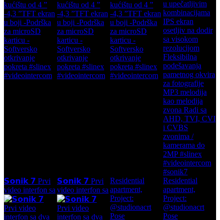
Residential
Residential
𝗦𝗼𝗻𝗶𝗸 𝟳 Prvi
𝗦𝗼𝗻𝗶𝗸 𝟳 Prvi
apartment,
apartment,
video interfon sa
video interfon sa
Project:
Project:
@studionacrt
@studionacrt
Pose
Pose