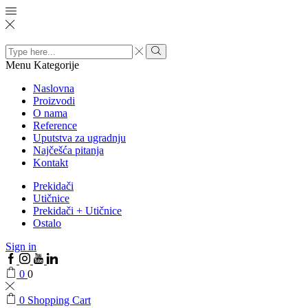
Search
input
Menu
Kategorije
Naslovna
Proizvodi
O nama
Reference
Uputstva za ugradnju
Najčešća pitanja
Kontakt
Prekidači
Utičnice
Prekidači + Utičnice
Ostalo
Sign in
0
0
0
Shopping Cart