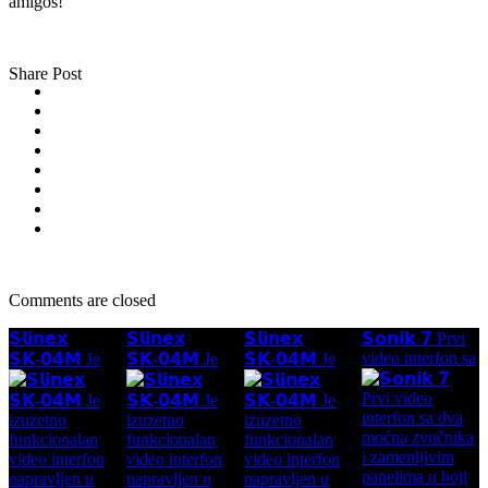
amigos!
Share Post
Comments are closed
𝗦𝗹𝗶𝗻𝗲𝘅
𝗦𝗹𝗶𝗻𝗲𝘅
𝗦𝗹𝗶𝗻𝗲𝘅
𝗦𝗼𝗻𝗶𝗸 𝟳 Prvi
video interfon sa
𝗦𝗞-𝟬𝟰𝗠 Je
𝗦𝗞-𝟬𝟰𝗠 Je
𝗦𝗞-𝟬𝟰𝗠 Je