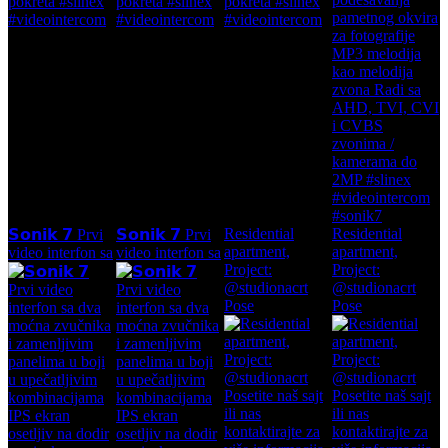
Residential
Residential
𝗦𝗼𝗻𝗶𝗸 𝟳 Prvi
𝗦𝗼𝗻𝗶𝗸 𝟳 Prvi
apartment,
apartment,
video interfon sa
video interfon sa
Project:
Project:
@studionacrt
@studionacrt
Pose
Pose