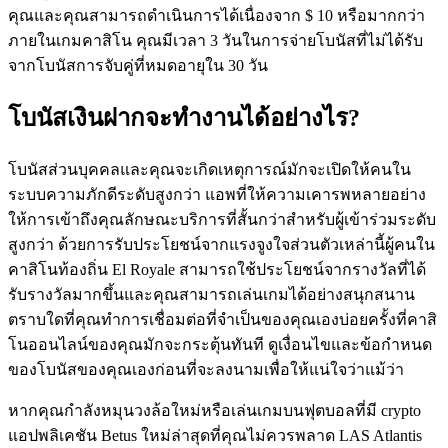
คุณและคุณสามารถดำเนินการได้เนื่องจาก $ 10 หรือมากกว่า
ภายในเกมคาสิโน คุณมีเวลา 3 วันในการจ่ายโบนัสที่ไม่ได้รับ
จากโบนัสการจับคู่ที่หมดอายุใน 30 วัน
โบนัสเงินฝากจะทำงานได้อย่างไร?
โบนัสส่วนบุคคลและคุณจะเกิดเหตุการณ์มักจะเปิดให้คนใน
ระบบความภักดีระดับสูงกว่า แอพที่ให้ความเคารพหลายอย่าง
ให้การเข้าถึงคุณลักษณะบริการที่สั้นกว่าสำหรับผู้เข้าร่วมระดับ
สูงกว่า ด้วยการรับประโยชน์จากแรงจูงใจส่วนตัวเหล่านี้ผู้คนใน
คาสิโนท้องถิ่น El Royale สามารถใช้ประโยชน์จากรางวัลที่ได้
รับรางวัลมากขึ้นและคุณสามารถเล่นเกมได้อย่างสนุกสนาน
ตราบใดที่คุณทำการเชื่อมต่อที่จำเป็นของคุณเองบ่อยครั้งที่คาสิ
โนออนไลน์ของคุณมักจะกระตุ้นทันที ดูเงื่อนไขและข้อกำหนด
ของโบนัสของคุณเองก่อนที่จะลงนามเพื่อให้แน่ใจว่าแม้ว่า
หากคุณกำลังหมุนวงล้อใหม่หรือเล่นเกมบนฟุตบอลที่มี crypto
แอปพลิเคชัน Betus ใหม่ล่าสุดที่คุณไม่ควรพลาด LAS Atlantis