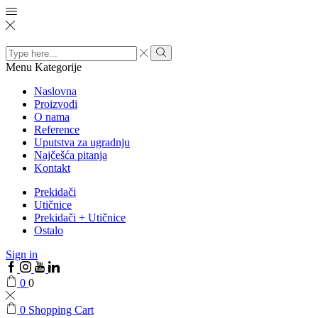
Search
input
Menu
Kategorije
Naslovna
Proizvodi
O nama
Reference
Uputstva za ugradnju
Najčešća pitanja
Kontakt
Prekidači
Utičnice
Prekidači + Utičnice
Ostalo
Sign in
0
0
0
Shopping Cart