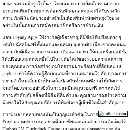
สามารถรวมสิ่งจูงใจอื่น ๆ โดยเฉพาะอย่างยิ่งเมื่อเขามาจาก
ประเภทเพิ่มเติมเช่นการต้อนรับพิเศษและคุณจะได้รับรางวัล
ความภักดี โบนัสบางอย่างจำเป็นต้องพิมพ์รหัสผ่านจูงใจบาง
อย่างในขั้นตอนการสมัครสมาชิกหรือการชำระเงิน
แอพ Loyalty Apps ให้รางวัลผู้เชี่ยวชาญที่มีข้อได้เปรียบต่าง ๆ
เช่นโบนัสสปินฟรีทั้งหมดและแคมเปญส่วนตัว เนื่องจากคะแนน
ความภักดีเนื่องจากการเล่นปกติคุณสามารถให้เธอหรือเธอมีข้อ
ได้เปรียบและคุณจะขึ้นไปในระดับใหม่ของระบบความเคารพ
ของคุณเอง การก่อสร้างเกมโดยรวมมาพร้อมกับสี่ล้อและ 10
paylines ทำให้ความรู้สึกเล่นเกมที่ง่าย แต่น่าสนใจ สัญญาณการ
ขยายตัวใหม่เอี่ยมยังเป็นวงล้อป้องกันทั้งหมดซึ่งก่อให้เกิดการ
ชนะโดยเฉพาะอย่างยิ่งในกระสุนปืนหมุนรอบฟรี หากคุณให้
ความสำคัญกับสล็อตที่มีธีมที่ดื่มด่ำและคุณสามารถสร้างความ
พึงพอใจให้กับคุณสมบัติการตีพิมพ์จากผู้เสียชีวิตนั้นสำคัญมาก
ความหลากหลายของมันเป็นกุญแจสำคัญในการ
รักษาความปรารถนาอย่างมืออาชีพและคุณสามารถเติมเต็มได้
Harbors LV, Duckyluck Casino และคุณอาจ slotsandcasino ต่อ