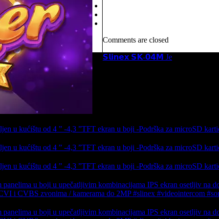
Comments are closed
𝗦𝗹𝗶𝗻𝗲𝘅 𝗦𝗞-𝟬𝟰𝗠 Je