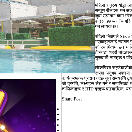
महिला र पुरुष योद्धा 
सम्पूर्ण रीलहरू भर्न 
जुवा उद्योगमा काम ग
बन्दरगाहहरू जाँच गरि
गर्न लायक छ।
पहिलो निक्षेपले $३००
भएकाहरूलाई स्वागत ग
को स्वामित्वमा छ। मा
तीनवटा शहरी नोटहरूसँ
सुरुवाती नोटहरू र पाँ
लोकप्रिय सट्टेबाजीबा
रूपमा अनुभव अंकहरू (X
कार्यक्रमहरू प्रदान गर्दछ जुन समयसँगै ट्
जो प्रगति, लक्ष्यहरू सेट गर्ने र समाप्तिक
तालिकाहरू र RTP दरहरू पछ्याउँछन्, यद
Share Post