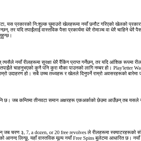
ो सट्टा, यस प्रकारको नि:शुल्क घुमाउरो खेलहरूमा नयाँ छनौट गरिएको खेलको प्रकार
न्, तर यदि तपाईंलाई वास्तविक पैसा प्रकार्यमा धेरै रोमाञ्च वा धेरै चाहिने धेरै पै
ुहुन्छ।
त्यसैले नयाँ रीलहरूमा सुरक्षा धेरै रैंकिंग प्राप्त गर्नेछन्, तर यदि आंशिक रूपमा
 र तपाईंले चाहनुभएको कुनै पनि कुरा मौका पाउनको लागि नम्बर हो। Play'letter 
म्रो उदाहरण हो। सबै उच्च तथ्यहरू र खेलले दिनुपर्ने राम्रो अवसरहरूको बारेमा जा
न पनि छ। जब कम्तिमा तीनवटा समान अक्षरहरू एकअर्काको छेउमा आउँछन् तब यसले
्छन् जब चरण ३, 7, a dozen, or 20 free revolves ले रीलहरूमा स्क्याटरहरूको स
 आनन्द लिन्छु, यहाँ वास्तविक मूल्य नयाँ Free Spins बुलेटमा आधारित छ। नयाँ वि