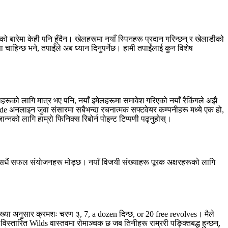
को बारेमा केही पनि हुँदैन। खेलहरूमा नयाँ स्पिनहरू प्रदान गरिन्छन् र खेलाडीको
सा चाहिन्छ भने, तपाईंले अब ध्यान दिनुपर्नेछ। हामी तपाईंलाई कुन विशेष
 रीलहरूको लागि मात्र भए पनि, नयाँ इमेलहरूमा समावेश गरिएको नयाँ रैंकिंगले अझै
Wade अनलाइन जुवा संसारमा सबैभन्दा रचनात्मक सफ्टवेयर कम्पनीहरू मध्ये एक हो,
न्नको लागि हाम्रो फिनिक्स रिबोर्न पोइन्ट टिप्पणी पढ्नुहोस्।
 सधैं सफल संयोजनहरू मोड्छ। नयाँ विजयी संख्याहरू पूरक अक्षरहरूको लागि
ंख्या अनुसार क्रमशः चरण ३, 7, a dozen दिन्छ, or 20 free revolves। मैले
स्तारित Wilds वास्तवमा रोमाञ्चक छ जब तिनीहरू राम्ररी पङ्क्तिबद्ध हुन्छन्,