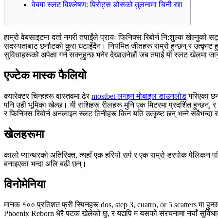
वेबमा स्लट विश्लेषण: पिरोट्स डोसको तुलनामा चिनी रश
हाम्रो वेबसाइटमा दर्ता नगरी तपाईंले प्रायः फिनिक्स रिबोर्न नि:शुल्क खेल्नुक
सदस्यताबाट छनौटको कुरा घटाइँदैन। नियमित जीतहरू राम्रो हुन्छन् र उत्कृष्ट हुन्छ
सुविधाहरूको अपेक्षा गर्न सक्नुहुन्छ भनेर देखाउनेछौं जब तपाईं यो स्लट खेलमा जान
एज्टेक मास्क फैलियो
क्यारेक्टर चिन्हहरू वास्तवमा ढेर
mostbet लगइन मोबाइल डाउनलोड
गरिएका छन् 
पनि उही भूमिका खेल्छ। यी राशिहरू रीलहरू मुनि एक मिटरमा प्रदर्शित हुन्छन्,
र फिनिक्स रिबोर्न अनलाइन स्लट तिनीहरू किन यति उत्कृष्ट छन् भन्ने सबैभन्दा रा
खेलहरूमा
कालो प्यान्थरको अतिरिक्त, त्यहाँ एक हरियो सर्प र एक राम्रो डरपोक पेलिक
बनाइएका भन्दा अलि बढी छन्।
विनोमेनिया
मानक १०० प्रतिशत फ्री स्पिनहरू dos, step 3, cuatro, or 5 scatters मा हुन
Phoenix Reborn धेरै पटक खेलेको छु, र यद्यपि म यसको संरचनामा नयाँ सुविधाको