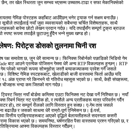
न्ता छैन, तर खेल स्थिरता जुन सम्भव भएसम्म उच्चतम-टाढा र सफा मेकानिक्सको
मा गेमिङ पोस्टहरू कहाँबाट आउँदैछन् भनेर ट्र्याक गर्न सक्षम बनाउँछ।
सूचीले तपाईंलाई नयाँ जुवा व्यवसायको सबैभन्दा चर्चित विशेषताहरू, साथै
े कुराहरूको बारेमा छोटो लेखन प्रदान गर्दछ। यदि तपाईंसँग सम्पूर्ण टुक्रा ब्राउज
यो स्पष्ट रूपमा तपाईंले छुटाउनु हुँदैन भन्ने मुख्य खण्ड हो।
श्लेषण: पिरोट्स डोसको तुलनामा चिनी रश
ेष पक्ष समावेश छ, जुन धेरै सामान्य छ। फिनिक्स रिबोर्नको पछाडिको भिडियो गेम
ade बाट आउने प्रत्येक पोजिसन गेममा धेरै अन्य RTP विकल्पहरू हुन्छन्। RTP
 प्लेको भागको रूपमा सोच्नुहोस् जस्तै ब्ल्याकज्याकमा प्रवेश गर्ने जसले
ो छ। विशिष्ट गेमिङ स्पटहरूबाट, खेलाडीको बाजी वास्तवमा फिर्ता आउँछ यदि
ले १८ अंक प्राप्त गरे किनभने यो गतिरोध महसुस भएको छ। साथै, केही संघहरूमा,
िगत चीजहरू भन्दा कम जितको माग गर्दछ।
ट्विस्ट भित्र नयाँ बोर्डमा कम्तिमा एउटा फिनिक्स नट देखा पर्ने निश्चित छ। नयाँ
क्स रिबर्न भित्र नट प्रतीक हो, र त्यसैले अन्य प्रतीकहरू मात्र परिवर्तन गर्दैन
्याटर हो), तर सम्पूर्ण रीलको लागि विस्तार हुन सक्छ। ए-गेम तत्व जसले
वना बढाउँछ र जसको साथमा धेरै राम्रो-पूर्ण एनिमेसन छ। ई-पर्स,
 सेवा वित्तीय प्रक्रियाहरूबाट आएको वृद्धिले बेलायतीहरूले सदस्यता कसरी
े कुरामा विकास भएको छ। समयनिष्ठ, घर्षणरहित पैसा वास्तवमा प्रश्न गरिएको छ, र
िक्रियामा आफ्ना विकल्पहरू विस्तार गर्दैछन्।