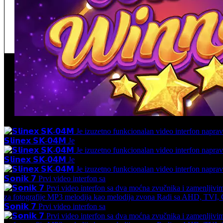
𝗦𝗹𝗶𝗻𝗲𝘅 𝗦𝗞-𝟬𝟰𝗠 Je
𝗦𝗹𝗶𝗻𝗲𝘅 𝗦𝗞-𝟬𝟰𝗠 Je
𝗦𝗼𝗻𝗶𝗸 𝟳 Prvi video interfon sa
𝗦𝗼𝗻𝗶𝗸 𝟳 Prvi video interfon sa