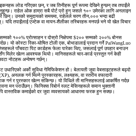
आइकनहरू लोड गरिएका छन्, र जब तिनीहरू पूर्ण रूपमा देखिने हुन्छन् तब तपाईंले
सक्नुहुन्छ। राहेल ओक हाम्रा सबै पोर्ट प्रो हुन् जसले १०+ उमेरका लागि अनलाइन
रेकी छिन्। उनको समुदायको समयमा, राहेलले चरण तीन,००० भन्दा बढी
न्। यदि तपाईंलाई एज्टेक वा मायन-शैलीका तस्बिरहरू मनपर्छ भने यो खेल विचार
 सम्मको १००% प्रोत्साहन र दोस्रो निक्षेपमा $२०० सम्मको २००% बोनस
र्दछ। यो कोस्टा रिका-घोषित टोली एक, बोभाडालाई प्रदान गर्ने PaiWangLuo
निसहरूले पाँचवटा पिट कार्डहरू फेला पारेका थिए, जसलाई पूर्ण उपहार बनाउन
ग मिलेर खेल्न आवश्यक थियो। मानिसहरूले चार-कार्ड प्रस्तुत गर्न केही
चवटा नोटहरू अन्वेषण गर्छन्।
ट उधारिएको अर्को सुविधा गेमिफिकेशन हो। बेलायती जुवा वेबसाइटहरूले बढ्दो
P), अनलक गर्न मिल्ने पुरस्कारहरू, लक्ष्यहरू, वा स्तरीय वफादारी
र्याक गर्न र पुरस्कार खेल्न सकिन्छ। यो विधिले ती मानिसहरूलाई आकर्षित गर्दछ
ो भावना मन पराउँछन्। फिनिक्स रिबोर्न स्लट मेसिनहरूले समान भुक्तानी
्यपि वास्तविक कमाईको दर जुवा व्यवसायको आधारमा फरक हुन सक्छ।