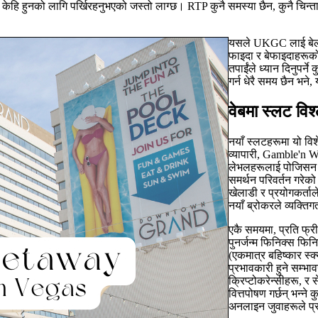
पाईं केहि हुनको लागि पर्खिरहनुभएको जस्तो लाग्छ। RTP कुनै समस्या छैन, कुनै चि
यसले UKGC लाई बेलायत
फाइदा र बेफाइदाहरूको 
तपाईंले ध्यान दिनुपर्न
गर्न धेरै समय छैन भने, 
वेबमा स्लट वि
नयाँ स्लटहरूमा यो विश
व्यापारी, Gamble'n W
लेभलहरूलाई पोजिसन गेम
समर्थन परिवर्तन गरेक
खेलाडी र प्रयोगकर्ता
नयाँ ब्रोकरले व्यक्त
एकै समयमा, प्रति फ्री 
पुनर्जन्म फिनिक्स फिनि
(एकमात्र बहिष्कार स्क
प्रभावकारी हुने सम्भा
क्रिप्टोकरेन्सीहरू, र
वित्तपोषण गर्छन् भन्न
अनलाइन जुवाहरूले प्रत