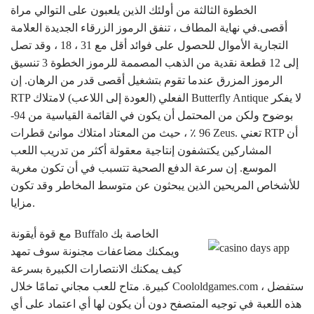
الخطوة الثالثة من أولئك الذين يلعبون على التوالي مراة
أقصى.في نهاية المطاف ، تنفق الرموز الزرقاء الجديدة العلامة
التجارية الأموال للحصول على فوائد أقل مع 31 ، 18 ، وقد تصل
إلى 12 قطعة نقدية من الذهب المصممة للرموز الخطوة 3 تنسيق
الرموز المزرق عندما تقوم بتشغيل أقصى قدر من الرهان. إن
RTP الفعلي (العودة إلى اللاعب) لامتلاك Butterfly Antique لا يفكر
بوضوح ولكن من المحتمل أن يكون في القائمة القياسية من 94-
96 ٪ ، حيث من المعتاد امتلاك موانئ قطرات Zeus. تعني RTP أن
المشاركين يكتشفون إنتاجية معقولة أكثر من تدريب اللعب
الموسع. إن سرعة الدفع الصحية تتسبب في أن تكون مغرية
للأشخاص المريحين الذين يبحثون عن متوسط ​​المخاطر وقد تكون
مزايا.
مع قوة أيقونة Buffalo الخاصة بك
ويمكنك مضاعفات مجنونة سوف تمهد
كيف يمكنك الانتصارات الكبيرة بسرعة
كبيرة. متاح للعب مجاني تمامًا خلال Coololdgames.com ، ستفضل
هذه اللعبة في توجيه المتصفح دون أن يكون لها أي اعتماد على أي