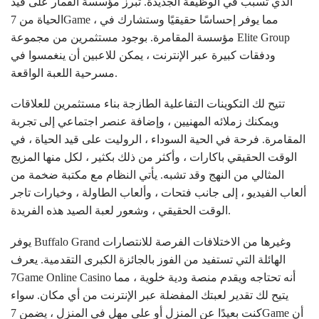
الذي تسبب في الوظيفة الجديدة. تبرز مؤسسة القمار على قيد
الحياة من 7Game ، مما يوفر إحساسًا حقيقيًا وستشارك في
مؤسسة المقامرة. بوجود مستثمرين من مجموعة Elite Group
ودفقات كبيرة عبر الإنترنت ، يمكن للاعبين أن ينغمسوا في
مسرحية اللعبة الواقعة.
تتيح لك التكوينات التفاعلية الطازجة بناء مستثمرين للعلاقات
ويمكنك زملائه المهنيين ، وإضافة عنصر اجتماعي إلى تجربة
المقامرة. فرحة في الحية السوداء ، الروليت على قيد الحياة ، في
الوقت الحقيقي باكارات ، وأكثر من ذلك بكثير ، لكل منها المزيج
المثالي من النهج وقد تشبه. يأتي النظام مع مكتبة ضخمة من
ألعاب الفيديو ، إلى جانب فتحات ، وألعاب الطاولة ، وخيارات تاجر
الوقت الحقيقي ، وشعور لعبة الصيد هذه الفريدة.
يوفر Buffalo Grand وغيرها من الاختلافات الفرصة للانتصارات
الهائلة التي تستفيد من الفوز بالجائزة الكبرى التقدمية. يعرف
7Game Online Casino أنه تحتاجه ويقدم منصة ودية خلوية ، مما
يتيح لك تقدير لعبتك المفضلة عبر الإنترنت من أي مكان. سواء
كنت بعيدًا عن المنزل أو على مهل في المنزل ، يضمن 7Game أن