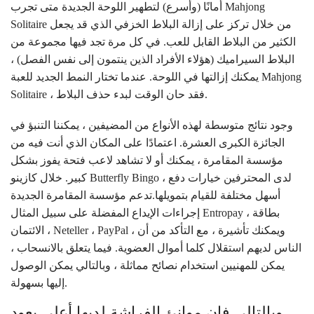
أمانًا (وأسرع) لتطهير اللوحة الجديدة متى تجرب Mahjong
Solitaire من خلال تركز على إزالة البلاط الخزفي الذي قد يجعل
الكثير من البلاط القابل للعب. في كل مرة تجد فيها مجموعة من
البلاط السيراميك (هؤلاء الأفراد الذين ينتمون إلى نفس الفصل) ،
يمكنك إزالتها في اللوحة. عندما تختار النمط الجديد للعبة Mahjong
Solitaire ، فقد حان الوقت لبدء حذف البلاط.
وجود نتائج متوسطة لهذه الأنواع من المضيفين ، يمكننا التنبؤ في
الجائزة الكبرى العشرة. اعتمادًا على المكان الذي أنت فيه من
مؤسسة المقامرة ، يمكنك أو لا تشاهد لاعب فتحة يفوز بشكل
كبير. خلال كازينو Butterfly Bingo ، لدى المحترفين خيارات دفع
أسهل مختلفة للقيام بتمويلها.تدعم مؤسسة المقامرة الجديدة
إجراءات الإيداع المفضلة على سبيل المثال Entropay ، بطاقة
الائتمان ، Neteller ، PayPal ، ويمكنك تأشيرة ، مع التأكد من أن
الناس لديهم استقلال كلما أموال العضوية. فيما يتعلق بالانسحاب ،
يمكن للمهنيين استخدام نصائح مماثلة ، وبالتالي يمكن الوصول
إليها بسهولة.
وبالتالي فإن موانئ الفراشة لديها أعلى يعود