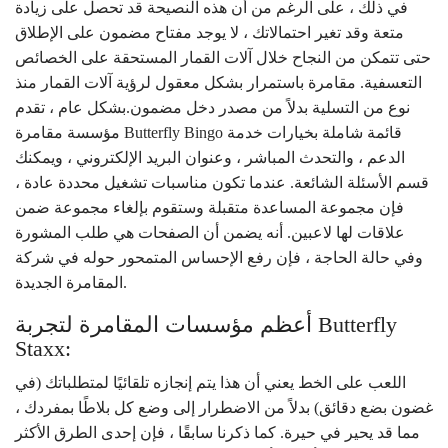
في ذلك ، على الرغم من أن هذه النصيحة قد تحصل على زيادة
متعة وقد تغير احتمالاتك ، لا يوجد مفتاح مضمون على الإطلاق
حتى تتمكن من النجاح خلال آلات القمار المستحقة على الخصائص
التعسفية. مقامرة باستمرار بشكل معقول لرؤية آلات القمار منذ
نوع من التسلية بدلاً من مصدر دخل مضمون.بشكل عام ، تقدم
مؤسسة مقامرة Butterfly Bingo قائمة شاملة بخيارات خدمة
الدعم ، والتحدث المباشر ، وعنوان البريد الإلكتروني ، ويمكنك
قسم الأسئلة الشائعة. عندما تكون مناسبات تشغيل محددة عادة ،
فإن مجموعة المساعدة متقبلة وستقوم بإلغاء مجموعة ضمن
علاقات لها لاعبين. أنه يضمن أن الصفحات هي طلب المشورة
وفي حالة الحاجة ، فإن رفع الإحساس المتمحور حوله في شركة
المقامرة الجديدة.
أعظم مؤسسات المقامرة لتجربة Butterfly
Staxx:
اللعب على الخط يعني أن هذا يتم إنجازه تلقائيًا لمتطلباتك (في
غضون بضع دقائق) بدلاً من الاضطرار إلى وضع كل بلاطًا بمفردك ،
مما قد يحير في حيرة. كما ذكرنا سابقًا ، فإن إحدى الطرق الأكثر