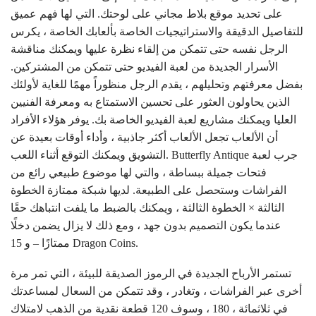
على تحديد موقع بلاط مجاني على لوحتك. التي لها فهم عميق
للتفاصيل الدقيقة والاستراتيجيات الخاصة بألعابك الخاصة ، يكرس
الرجل نفسه حتى تتمكن من إلقاء نظرة عليها ويمكنك مناقشة
الأسرار الجديدة من لعبة الفيديو حتى تتمكن من المشتركين.
بفضل معرفتهم وتحليلهم ، يقدم الرجل منظوراً مهمًا للغاية لأولئك
الذين يحاولون العثور على تحسين الاستمتاع به ومعرفة الفنيين
العليا ويمكنك مشاريع لعبة الفيديو الخاصة بك. يوفر هؤلاء الأفراد
أن الألعاب تجعل الألعاب أكثر جاذبية ، وأداء أوقات بعيدة عن
التشويق ويمكنك التوقع أثناء اللعب. Butterfly Antique جرب لعبة
فتحات جميلة ببساطة ، والتي لها موضوع طبيعي رائع من
الفراشات وستحصل على الطبيعة. لديها شبكة ممتازة الخطوة
الثالثة × الخطوة الثالثة ، ويمكنك بالضبط ما يلفت انتباهك حقًا
عندما يكون التصميم بدون جهد ، ومع ذلك لا يزال يضمن دخلًا
ممتازًا – و 15 Dragon Coins.
تستمر الأرباح الجديدة في الرموز الصديقة للبيئة ، التي تمر مرة
أخرى عبر الفراشات ، وتغادر ، وقد تتمكن من السعال لمساعدتك
في ثلاثمائة ، 180 ، وسوف 120 قطعة نقدية من الذهب لامتلاك