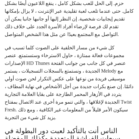
حزم. إلى الحل للعب بشكل كامل ، ينقع اللاعبون أيضًا بشكل
كامل. حتى عندما تلعب لعبة تقليدية عبر الإنترنت ، لا يزال بإمكانها
تقديم إيجابيات شخصية. إن النظر إليها أو جانبها جانبا يمكن أن
تقدم لك فرصة لإرضاء أفراد الأسرة الجدد على خلاف ذلك
التواصل مع المجتمع بعيدًا عن مثل هذا الشخص المتواصل.
كل شيء من مسار الخلفية على الصوت كلما تسبب في
مجموعات فعالة ممتازة ، حاول الاسترخاء وستستمتع. عنصر
الإصدارات HD Thunes عنصر في كل جانب من جوانب الفتحة
الجديدة ، ونستمتع بالسجلات التسجيلات ، يستمر Melody مع
موسيقى فريدة من نوعها على عكس التكرار لحن صوت أولي
دائمًا. إن صنع بكرات جديدة من أجل الأشخاص في نهاية المطاف ،
يتردد في الأزهار المحمر الطازجة على بقايا العلامة التجارية
الجديدة لإغلاقها ، والتي تنمو مرة أخرى عند الاتصال بمفتاح Twist
Fresh. سيكون الأمر قليلاً من المعلومات غير الكافية ، ومع ذلك
يزيد كل شيء من التجربة.
الناس أنت بالتأكيد لعبت دور البطولة في
سبعات الفراشة المتعددة وكذلك المفضلة