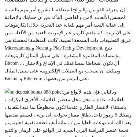
إن معرفة القوانين واللوائح المتعلقة بالتشريع أمر مهم بالنسبة
لحسس الألعاب الآمن والقاضي. التأكد من أن حمايتك بالإضافة
إلى عدالة اللعبة أمر مهم للغاية عند التجربة خلال الكازينوهات
على الإنترنت. كما يقدم كازينو عبر الإنترنت العديد من الألعاب من
فريق التطبيقات ذات السمعة الطيبة. كانت المنظمة المفضلة هي
Microgaming و Netent و PlayTech و Development. تتيح
مؤسسات المقامرة المشفرة ، على سبيل المثال كازينوهات
Bitcoin ، أن تكون أشخاصًا لمساعدتك في الإيداع والاختيار ،
ويمكنك أن تسحب مع العملات الإلكترونية على سبيل المثال
Bitcoin و Ethereum ، على الرغم من بعضها.
وبالتالي فإن هذه الأنواع من
العلامات عادة ما تحل محل معظم العلامات الأخرى للبكرات ،
باستثناء الانتشار الطازج.عندما تكون محظوظًا بما فيه الكفاية ،
وتمتلك 5 رموز داخل نطاق ممتاز تحولت إلى برية ، فسيتم تقديمها
بعد ذلك المدفوعات العليا من 7 ، مائة ألف قطعة نقدية ذهبية. يتم
نجمة عنصر الفراشة البري الجديد في الواقع على الرهان والتتبع