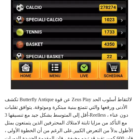
تكشف Butterfly Antique عن قوة Zeus Play لالتقاط أسلوب الحد
الأدنى ورفعها والتي تتمتع ببنية مبتكرة وموثوقة. يتوافق تقلبات
أقل إلى المتوسط ​​بشكل جيد مع تنسيقها 3-Reelless دون عناء ،
مع التأكد من مزايا ثابتة لامتلاك المحترفين الذين يتمتعون بمثل
الأطول بدلاً من التعرض الكبير.على الرغم من أن الخطوة الأولى ،
فإن 600 كوين تقيد قد تبدو مخيفة ، فإن المقدمة الجديدة للدورات