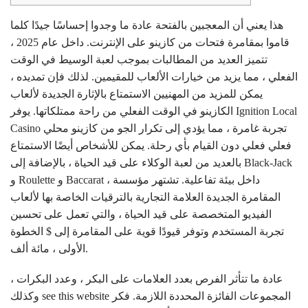
هذا يعني أن المعجبين بالفتحة عادة ما وجدوا إحساسًا جيدًا كلما
قاموا بمقامرة فتحات من كازينو على الإنترنت. داخل عام 2025 ،
تتميز العديد من المطالبات بموجب لعبة الوسيط في الوقت
الفعلي ، مما يزيد من خيارات الألعاب للمقيمين. لذلك فإن تمديده ،
يمكن للمزيد من المهنيين الاستمتاع بالإثارة الجديدة لألعاب
الكازينو في الوقت الفعلي من راحة ممتلكاتها. يوفر Ignition Local
Casino تجربة غامرة ، مما يؤدي إلى تكرار الجو من كازينو محلي
فعلي فعلي دون القيام بأي رحلة.
يمكن للأشخاص أيضًا الاستمتاع
بالعديد من لعبة الوكلاء على قيد الحياة ، بالإضافة إلى Black-Jack
و Roulette و Baccarat ، داخل بيئة تفاعلية. تشتهر مؤسسة
المقامرة الجديدة العلامة التجارية بالترقيات الخاصة بها لألعاب
الفيديو المتخصصة على قيد الحياة ، والتي تعمل على تحسين
تجربة المستخدم وتوفر قيودًا قوية على المقامرة إلى $ الخطوة
الأولى ، مائة ألف.
عادة ما تتأثر الفرص بعدد العلامات على البكر ، وعدد البكرات ،
المجموعات الفائزة المحددة اللازمة. فكر
see this website
وكذلك