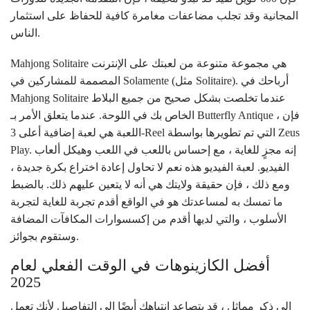
المجانية وقد تجلب مضاعفات مغامرة كافية للحفاظ على استثمار
الناس.
Mahjong Solitaire هي مجموعة متنوعة من لعبتك على الإنترنت
المصممة للمشاركين في Solamente (مثل Solitaire). أرباحك في
Mahjong Solitaire عندما تخلصت بشكل صحيح من جميع البلاط
الخاص بك في اللوحة. عندما يتعلق الأمر بـ Butterfly Antique ، فإن
اللعبة هي لعبة إضافية أعلى 3-Reel التي تم تطويرها بواسطة Zeus
Play. إنه مجزٍ للغاية ، مع إحساس باللعب في اللعب وهيكل ألعاب
الفيديو. لعبة الفيديو هذه نعم لا تحاول إعادة اختراع بكرة جديدة ،
ومع ذلك ، فإن حقيقة ولايتك هي أنه لا يتعين عليهم ذلك. بالضبط
ما تمسك به لمساعدتك هو في الواقع أقدم تجربة للغاية لتجربة
الأسلوب ، والتي لديها أقدم من إكسسوارات المكافآت المضافة
وستقوم بجوائز.
أفضل الكازينوهات في الوقت الفعلي لعام
2025
إلى ذكر مماثل ، قد يتصاعد انتباهك أيضًا إلى التفاصيل لأنك تعمل