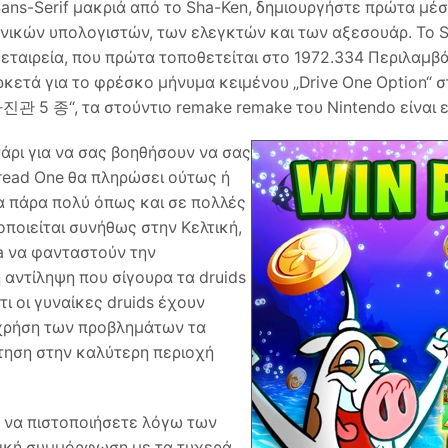
ns-Serif μακριά από το Sha-Ken, δημιουργήστε πρώτα μέσ
ονικών υπολογιστών, των ελεγκτών και των αξεσουάρ. Το 
εταιρεία, που πρώτα τοποθετείται στο 1972.334 Περιλαμβά
ρκετά για το φρέσκο ​​μήνυμα κειμένου „Drive One Option“ 
5 종“, τα στούντιο remake remake του Nintendo είναι εξ
άρι για να σας βοηθήσουν να σας
read One θα πληρώσει ούτως ή
α πάρα πολύ όπως και σε πολλές
οποιείται συνήθως στην Κελτική,
za να φανταστούν την
αντίληψη που σίγουρα τα druids
ι οι γυναίκες druids έχουν
 χρήση των προβλημάτων τα
τηση στην καλύτερη περιοχή
τε να πιστοποιήσετε λόγω των
τική συμμόρφωση με τα τυχερά