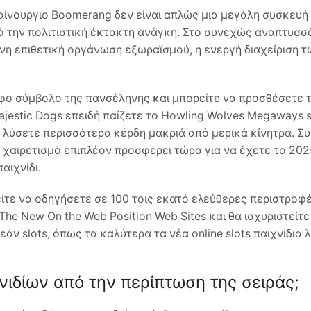
αίνουργιο Boomerang δεν είναι απλώς μια μεγάλη συσκευή
ό την πολιτιστική έκτακτη ανάγκη. Στο συνεχώς αναπτυσσό
η επιθετική οργάνωση εξωραϊσμού, η ενεργή διαχείριση τω
φο σύμβολο της πανσέληνης και μπορείτε να προσθέσετε 
jestic Dogs επειδή παίζετε το Howling Wolves Megaways slo
α λύσετε περισσότερα κέρδη μακριά από μερικά κίνητρα. 
ο χαιρετισμό επιπλέον προσφέρει τώρα για να έχετε το 202
αιχνίδι.
είτε να οδηγήσετε σε 100 τοις εκατό ελεύθερες περιστρο
he New On the Web Position Web Sites και θα ισχυριστείτε 
ν slots, όπως τα καλύτερα τα νέα online slots παιχνίδια
ονιδίων από την περίπτωση της σειράς;