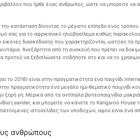
ιβάλλον που ήρθε ένας άνθρωπος, ώστε να μπορείτε να αγα
 την κατάσταση δίνοντας το μέγιστο επίπεδο ενός τρόπου 
μό σας για το αφρικανικό ηλιοβασίλεμα καθώς παρακολουθεί
πό εικόνες διασκέδασης που χαρακτηρίζονται, ωστόσο τα πρ
λιοντάρια. Ανεξάρτητα από τη συσκευή που πρέπει να δοκι
 προτού να ξεδιπλώσετε οτιδήποτε στο και να το χρησιμο
το 2018) είναι στην πραγματικότητα ένα παιχνίδι internet
 στην πραγματικότητα ένα μεγάλο ημι-θεματικό παιχνίδι κ
 την ξηρή γη. Μερικά από τα αντίπαλα βιντεοπαιχνίδια μακ
χνίδια Leander, και μπορείτε να κάνετε το Kangaroo Hous
 απαιτούμενες ιστοσελίδες των υποδοχών, αφού είναι ένα 
ους ανθρώπους