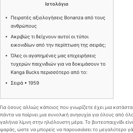
Ιστολόγια
Πειρατές αξιολογήσεις Bonanza από τους
ανθρώπους
Ακριβώς τι δείχνουν αυτοί οι τύποι
εικονιδίων από την περίπτωση της σειράς;
Όλες οι αγαπημένες μας επιχειρήσεις
τυχερών παιχνιδιών για να δοκιμάσουν το
Kanga Bucks περισσότερο από το:
Σειρά • 1959
Για όσους αλλιώς κάποιος που γνωρίζετε έχει μια κατάστα
πάντα να παίρνει μια συνολική ανησυχία για όλους από όλ
γαλήνια λίμνη στην ηλιόλουστη μέρα.
Το βιντεοπαιχνίδι ε
ψαράς, ώστε να μπορείς να παρουσιάσει το μεγαλύτερο γάν