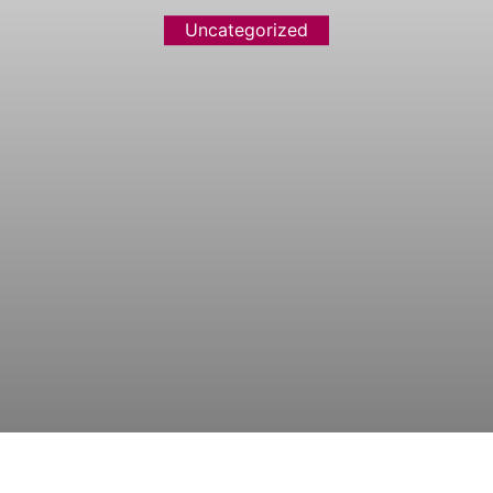
Uncategorized