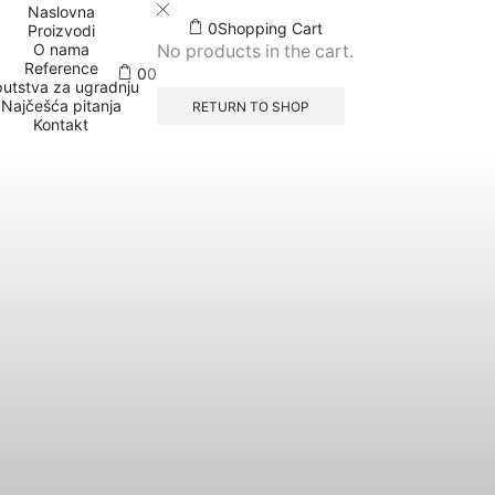
Naslovna
0
Shopping Cart
Proizvodi
O nama
No products in the cart.
Reference
0
0
utstva za ugradnju
Najčešća pitanja
RETURN TO SHOP
Kontakt