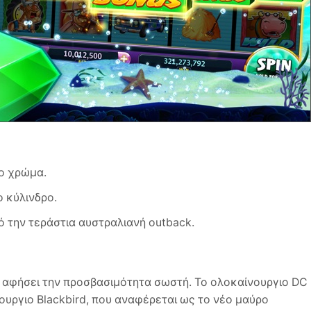
το χρώμα.
ο κύλινδρο.
ό την τεράστια αυστραλιανή outback.
α αφήσει την προσβασιμότητα σωστή. Το ολοκαίνουργιο DC
υργιο Blackbird, που αναφέρεται ως το νέο μαύρο