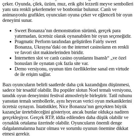
çeker. Oyunda, çilek, üzüm, muz, erik gibi lezzetli meyve sembolleri
yanı sıra renkli şekerlemeler ve bonbonlar bulunur. Canlı ve
animasyonlu grafikler, oyuncuları oyuna çeker ve eğlenceli bir oyun
deneyimi sunar.
Sweet Bonanza’nın demonstration sürümü, gerçek para
yatırmadan, ücretsiz olarak oynanabilen bir oyun seçeneğidir.
Pragmatic Perform tarafından geliştirilen Fairly sweet
Bonanza, Ukrayna’daki on the internet casinoların en renkli
ve favori slot makinelerinden biridir.
İnternetten slot ve canlı casino oyunlarını lisanslı“ „ve özel
bonusları ile oynatan çok fazla site var.
Demo versiyonu, oyunun tüm özelliklerine sanal em virtude
de ile erişim sağlar.
Bazı oyuncuların belirli saatlerde daha çok kazandığını düşünmesi,
sadece bir tesadüf olabilir. Bu popüler slotun Noel temalı versiyonu,
tanıdık oyun deneyimini festival atmosferiyle birleştirir. Tatil ruhunu
yansıtan temalı sembollerle, aynı heyecan verici oyun mekaniklerini
ücretsiz oynayın. İstatistikler, Nice Bonanza’nın gerçekten büyük
kazançlar üretebileceğini gösteriyor, ancak bunlar oldukça nadiren
gerçekleşiyor. Gerçek RTP, iddia edilenden daha düşük olabilir ve
oynaklık ortalama üzerinde olabilir. Oyuncuların önemli denge
dalgalanmalarına hazır olması ve sorumlu oyunun önemine dikkat
etmesi gerekir.