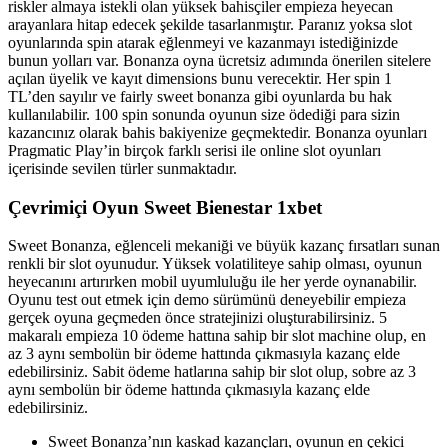
riskler almaya istekli olan yüksek bahisçiler empieza heyecan
arayanlara hitap edecek şekilde tasarlanmıştır. Paranız yoksa slot
oyunlarında spin atarak eğlenmeyi ve kazanmayı istediğinizde
bunun yolları var. Bonanza oyna ücretsiz adımında önerilen sitelere
açılan üyelik ve kayıt dimensions bunu verecektir. Her spin 1
TL’den sayılır ve fairly sweet bonanza gibi oyunlarda bu hak
kullanılabilir. 100 spin sonunda oyunun size ödediği para sizin
kazancınız olarak bahis bakiyenize geçmektedir. Bonanza oyunları
Pragmatic Play’in birçok farklı serisi ile online slot oyunları
içerisinde sevilen türler sunmaktadır.
Çevrimiçi Oyun Sweet Bienestar 1xbet
Sweet Bonanza, eğlenceli mekaniği ve büyük kazanç fırsatları sunan
renkli bir slot oyunudur. Yüksek volatiliteye sahip olması, oyunun
heyecanını artırırken mobil uyumluluğu ile her yerde oynanabilir.
Oyunu test out etmek için demo sürümünü deneyebilir empieza
gerçek oyuna geçmeden önce stratejinizi oluşturabilirsiniz. 5
makaralı empieza 10 ödeme hattına sahip bir slot machine olup, en
az 3 aynı sembolün bir ödeme hattında çıkmasıyla kazanç elde
edebilirsiniz. Sabit ödeme hatlarına sahip bir slot olup, sobre az 3
aynı sembolün bir ödeme hattında çıkmasıyla kazanç elde
edebilirsiniz.
Sweet Bonanza’nın kaskad kazançları, oyunun en çekici