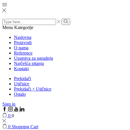
Search
input
Menu
Kategorije
Naslovna
Proizvodi
O nama
Reference
Uputstva za ugradnju
Najčešća pitanja
Kontakt
Prekidači
Utičnice
Prekidači + Utičnice
Ostalo
Sign in
0
0
0
Shopping Cart