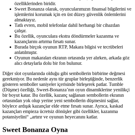
özelliklerinden biridir.
Sweet Bonanza olarak, oyuncularımızın finansal bilgilerini ve
işlemlerini korumak için en üst düzey güvenlik önlemlerini
almaktayız.
Tatlı evren, mobil telefonlar dahil herhangi bir cihazdan
çalışır.
Bu özellik, oyunculara ekstra döndürmeler kazanma ve
kazançlarını artırma fırsatı sunar.
Burada birçok oyunun RTP, Makara bilgisi ve tecrübeleri
anlatılmıştır.
Oyunun makaraları ekranın ortasında yer alırken, arkada göz
alıcı detaylarla dolu bir fon bulunur.
Diğer slot oyunlarında olduğu gibi sembollerin birbirine değmesi
gerekmiyor. Bu nedenle aynı tür gruplar birleştiğinde, benzerlik
gösteren semboller saniyeler içerisinde birleşerek patlar. Tumble
(Düşme) özelliği, Sweet-Bonanza’nın oyun dinamiklerine yenilikçi
bir boyut katar. Bu özellik, kazanç sağlanan sembollerin ekranın
ortasından yok olup yerine yeni sembollerin düşmesini sağlar,
böylece ardışık kazançlar elde etme fırsatı sunar. Ayrıca, kaskad
kazançları empieza ücretsiz dönüşler gibi özellikler, kazanma
potansiyelini“ „artırır ve oyunun heyecanını katlar.
Sweet Bonanza Oyna