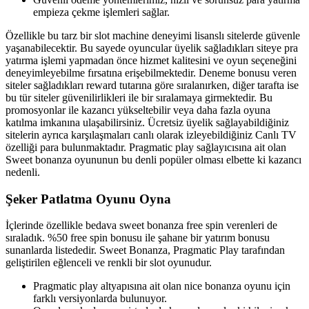
empieza çekme işlemleri sağlar.
Özellikle bu tarz bir slot machine deneyimi lisanslı sitelerde güvenle
yaşanabilecektir. Bu sayede oyuncular üyelik sağladıkları siteye pra
yatırma işlemi yapmadan önce hizmet kalitesini ve oyun seçeneğini
deneyimleyebilme fırsatına erişebilmektedir. Deneme bonusu veren
siteler sağladıkları reward tutarına göre sıralanırken, diğer tarafta ise
bu tür siteler güvenilirlikleri ile bir sıralamaya girmektedir. Bu
promosyonlar ile kazancı yükseltebilir veya daha fazla oyuna
katılma imkanına ulaşabilirsiniz. Ücretsiz üyelik sağlayabildiğiniz
sitelerin ayrıca karşılaşmaları canlı olarak izleyebildiğiniz Canlı TV
özelliği para bulunmaktadır. Pragmatic play sağlayıcısına ait olan
Sweet bonanza oyununun bu denli popüler olması elbette ki kazancı
nedenli.
Şeker Patlatma Oyunu Oyna
İçlerinde özellikle bedava sweet bonanza free spin verenleri de
sıraladık. %50 free spin bonusu ile şahane bir yatırım bonusu
sunanlarda listededir. Sweet Bonanza, Pragmatic Play tarafından
geliştirilen eğlenceli ve renkli bir slot oyunudur.
Pragmatic play altyapısına ait olan nice bonanza oyunu için
farklı versiyonlarda bulunuyor.