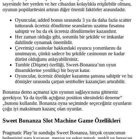
sayesinde her yerden ve her cihazdan kolaylıkla erişilebilir olması,
oyunun popülaritesini artıran diğer önemli faktörler arasındadır.
Oyuncular, added bonus sırasında 3 ya da daha fazla scatter
tutturarak ücretsiz döndürme seanslarını uzatma fırsatına
sahiptir ve bu da ek ücretsiz döndürmeler kazandırır.
Her zaman olduğu gibi, sorumlu bir şekilde ve imkanlar
dahilinde oynamak önemlidir.
Çevrimiçi casinolar hakkındaki oyuncu yorumlarını da
unutmayın, çünkü sadece bu şekilde casinonun ne kadar
dürüst olduğunu anlayabilirsiniz.
Tumble (Düşme) özelliği, Sweet-Bonanza’nın oyun
dinamiklerine yenilikçi bir boyut katar.
Oyuncular, ücretsiz dönüşler kazanma şansına sahiptir ve bu
dönüşler sırasında çarpan semboller kazançları artırabilir.
Bonanza demo açmanız için oyunun sağlayıcısına gitmeniz
gerekiyor. Ya da üyelik açtığınız position sitesindeki deneme“
„butonu kullanılır. Bonanza oyna seçiminde seçeceğiniz oyunların
çoğu iyi maksimum kazanç olan oyunlar.
Sweet Bonanza Slot Machine Game Özellikleri
Pragmatic Play’in sunduğu Sweet Bonanza, birçok oyuncunun
beğenisini para kazanan, meyve ve şeker temalı, renkli ve heyecan