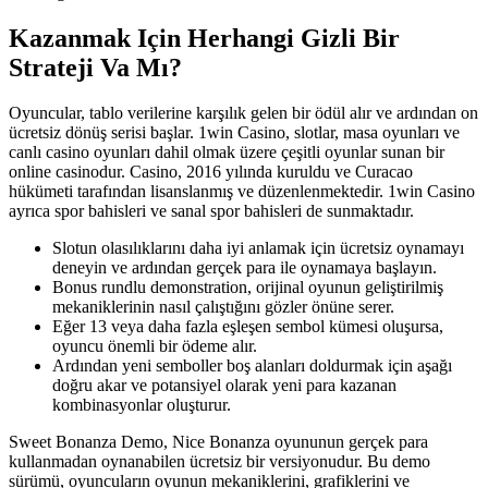
Kazanmak Için Herhangi Gizli Bir
Strateji Va Mı?
Oyuncular, tablo verilerine karşılık gelen bir ödül alır ve ardından on
ücretsiz dönüş serisi başlar. 1win Casino, slotlar, masa oyunları ve
canlı casino oyunları dahil olmak üzere çeşitli oyunlar sunan bir
online casinodur. Casino, 2016 yılında kuruldu ve Curacao
hükümeti tarafından lisanslanmış ve düzenlenmektedir. 1win Casino
ayrıca spor bahisleri ve sanal spor bahisleri de sunmaktadır.
Slotun olasılıklarını daha iyi anlamak için ücretsiz oynamayı
deneyin ve ardından gerçek para ile oynamaya başlayın.
Bonus rundlu demonstration, orijinal oyunun geliştirilmiş
mekaniklerinin nasıl çalıştığını gözler önüne serer.
Eğer 13 veya daha fazla eşleşen sembol kümesi oluşursa,
oyuncu önemli bir ödeme alır.
Ardından yeni semboller boş alanları doldurmak için aşağı
doğru akar ve potansiyel olarak yeni para kazanan
kombinasyonlar oluşturur.
Sweet Bonanza Demo, Nice Bonanza oyununun gerçek para
kullanmadan oynanabilen ücretsiz bir versiyonudur. Bu demo
sürümü, oyuncuların oyunun mekaniklerini, grafiklerini ve