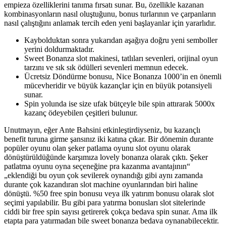
empieza özelliklerini tanıma fırsatı sunar. Bu, özellikle kazanan
kombinasyonların nasıl oluştuğunu, bonus turlarının ve çarpanların
nasıl çalıştığını anlamak tercih eden yeni başlayanlar için yararlıdır.
Kaybolduktan sonra yukarıdan aşağıya doğru yeni semboller
yerini doldurmaktadır.
Sweet Bonanza slot makinesi, tatlıları sevenleri, orijinal oyun
tarzını ve sık sık ödülleri sevenleri memnun edecek.
Ücretsiz Döndürme bonusu, Nice Bonanza 1000’in en önemli
mücevheridir ve büyük kazançlar için en büyük potansiyeli
sunar.
Spin yolunda ise size ufak bütçeyle bile spin attırarak 5000x
kazanç ödeyebilen çeşitleri bulunur.
Unutmayın, eğer Ante Bahsini etkinleştirdiyseniz, bu kazançlı
benefit turuna girme şansınız iki katına çıkar. Bir dönemin durante
popüler oyunu olan şeker patlama oyunu slot oyunu olarak
dönüştürüldüğünde karşımıza lovely bonanza olarak çıktı. Şeker
patlatma oyunu oyna seçeneğine pra kazanma avantajının“
„eklendiği bu oyun çok sevilerek oynandığı gibi aynı zamanda
durante çok kazandıran slot machine oyunlarından biri haline
dönüştü. %50 free spin bonusu veya ilk yatırım bonusu olarak slot
seçimi yapılabilir. Bu gibi para yatırma bonusları slot sitelerinde
ciddi bir free spin sayısı getirerek çokça bedava spin sunar. Ama ilk
etapta para yatırmadan bile sweet bonanza bedava oynanabilecektir.