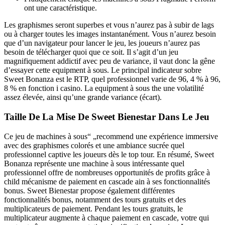
ont une caractéristique.
Les graphismes seront superbes et vous n’aurez pas à subir de lags
ou à charger toutes les images instantanément. Vous n’aurez besoin
que d’un navigateur pour lancer le jeu, les joueurs n’aurez pas
besoin de télécharger quoi que ce soit. Il s’agit d’un jeu
magnifiquement addictif avec peu de variance, il vaut donc la gêne
d’essayer cette equipment à sous. Le principal indicateur sobre
Sweet Bonanza est le RTP, quel professionnel varie de 96, 4 % à 96,
8 % en fonction i casino. La equipment à sous the une volatilité
assez élevée, ainsi qu’une grande variance (écart).
Taille De La Mise De Sweet Bienestar Dans Le Jeu
Ce jeu de machines à sous“ „recommend une expérience immersive
avec des graphismes colorés et une ambiance sucrée quel
professionnel captive les joueurs dès le top tour. En résumé, Sweet
Bonanza représente une machine à sous intéressante quel
professionnel offre de nombreuses opportunités de profits grâce à
child mécanisme de paiement en cascade ain à ses fonctionnalités
bonus. Sweet Bienestar propose également différentes
fonctionnalités bonus, notamment des tours gratuits et des
multiplicateurs de paiement. Pendant les tours gratuits, le
multiplicateur augmente à chaque paiement en cascade, votre qui