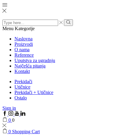
Search
input
Menu
Kategorije
Naslovna
Proizvodi
O nama
Reference
Uputstva za ugradnju
Najčešća pitanja
Kontakt
Prekidači
Utičnice
Prekidači + Utičnice
Ostalo
Sign in
0
0
0
Shopping Cart