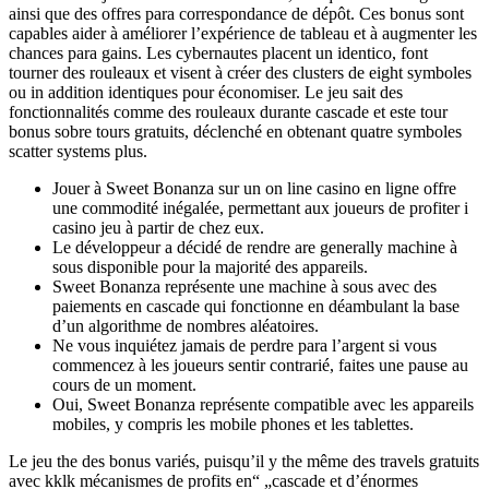
ainsi que des offres para correspondance de dépôt. Ces bonus sont
capables aider à améliorer l’expérience de tableau et à augmenter les
chances para gains. Les cybernautes placent un identico, font
tourner des rouleaux et visent à créer des clusters de eight symboles
ou in addition identiques pour économiser. Le jeu sait des
fonctionnalités comme des rouleaux durante cascade et este tour
bonus sobre tours gratuits, déclenché en obtenant quatre symboles
scatter systems plus.
Jouer à Sweet Bonanza sur un on line casino en ligne offre
une commodité inégalée, permettant aux joueurs de profiter i
casino jeu à partir de chez eux.
Le développeur a décidé de rendre are generally machine à
sous disponible pour la majorité des appareils.
Sweet Bonanza représente une machine à sous avec des
paiements en cascade qui fonctionne en déambulant la base
d’un algorithme de nombres aléatoires.
Ne vous inquiétez jamais de perdre para l’argent si vous
commencez à les joueurs sentir contrarié, faites une pause au
cours de un moment.
Oui, Sweet Bonanza représente compatible avec les appareils
mobiles, y compris les mobile phones et les tablettes.
Le jeu the des bonus variés, puisqu’il y the même des travels gratuits
avec kklk mécanismes de profits en“ „cascade et d’énormes