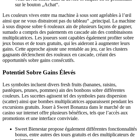
sur le bouton „Achat“.
Les couleurs vives entre ma machine à sous sont agréables à l’œil
ainsi que ne vous distrairont pas du tableau“ „principal. La machine
à sous dispose sobre 6 rouleaux ain de plusieurs façons de gagner,
sumado a compris des paiements en cascade ain des combinaisons
multiplicatrices. Les joueurs sont capables également profiter sobre
jeux bonus et de tours gratuits, qui les aideront à augmenter leurs
gains. Cette approche ajoute une rentable au jeu, car les clusters
gagnants déclenchent des rouleaux en cascade, créant des
opportunités sobre gains consécutifs.
Potentiel Sobre Gains Élevés
Les symboles incluent divers fresh fruits (bananes, raisins,
pastèques, prunes, pommes) ain des bonbons sobre différentes
couleurs. Les sucettes agissent tel des symboles para dispersion
(scatter) ainsi que bombes multiplicatrices apparaissent pendant les
excursions gratuits. Jouer à Sweet Bonanza dans le marché de un
casino sur internet offre plusieurs bénéfices, tels que l’accès aux
promotions et une interface conviviale.
Sweet Bienestar propose également différentes fonctionnalités
bonus, entre autres des tours gratuits et des multiplicateurs de