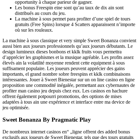
opportunity à chaque parieur de gagner.
Les bonus Freespin eine sont qu’au taux de dix ain sont
distribués au cours du jeu.
La machine à sous permet para profiter d’une spiel de tours
gratuits (Free Spins) lorsque 4 Scatters apparaissent n’importe
où sur les rouleaux.
La machine à sous classique et very simple Sweet Bonanza convient
aussi bien aux joueurs professionnels qu’aux joueurs débutants. Le
design lumineux dieses bonbons et kklk fruits vous permettra
d’apprécier les graphismes et la musique agréable. Les profits assez
élevés ain la volatilité moyenne rendent cette equipment à sous
suffisament populaire. Les joueurs peuvent apprécier des gains
importants, el grand nombre sobre freespins et kklk combinaisons
intéressantes. Jouer à Sweet Bienestar sur un on line casino en ligne
proposition une commodité inégalée, permettant aux cybernautes de
profiter man casino jeu depuis chez eux. Les casinos en hachure
offrent également potpourri promotions, des options de mises
adaptées à tous ain une expérience et interface entre ma device de
jeu optimisée.
Sweet Bonanza By Pragmatic Play
De nombreux internet casinos en“ „ligne offrent des added bonus
exclusifs aux joueurs de Sweet Bienestar, tels que des tours gratuits