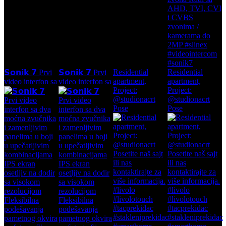
Residential
Residential
𝗦𝗼𝗻𝗶𝗸 𝟳 Prvi
𝗦𝗼𝗻𝗶𝗸 𝟳 Prvi
apartment,
apartment,
video interfon sa
video interfon sa
Project:
Project:
@studionacrt
@studionacrt
Pose
Pose