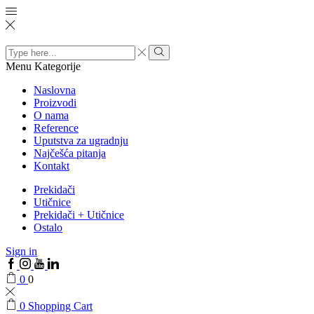
Search
input
Menu
Kategorije
Naslovna
Proizvodi
O nama
Reference
Uputstva za ugradnju
Najčešća pitanja
Kontakt
Prekidači
Utičnice
Prekidači + Utičnice
Ostalo
Sign in
0
0
0
Shopping Cart