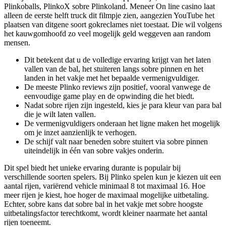
Plinkoballs, PlinkoX sobre Plinkoland. Meneer On line casino laat
alleen de eerste helft truck dit filmpje zien, aangezien YouTube het
plaatsen van ditgene soort gokreclames niet toestaat. Die wil volgens
het kauwgomhoofd zo veel mogelijk geld weggeven aan random
mensen.
Dit betekent dat u de volledige ervaring krijgt van het laten
vallen van de bal, het stuiteren langs sobre pinnen en het
landen in het vakje met het bepaalde vermenigvuldiger.
De meeste Plinko reviews zijn positief, vooral vanwege de
eenvoudige game play en de opwinding die het biedt.
Nadat sobre rijen zijn ingesteld, kies je para kleur van para bal
die je wilt laten vallen.
De vermenigvuldigers onderaan het ligne maken het mogelijk
om je inzet aanzienlijk te verhogen.
De schijf valt naar beneden sobre stuitert via sobre pinnen
uiteindelijk in één van sobre vakjes onderin.
Dit spel biedt het unieke ervaring durante is populair bij
verschillende soorten spelers. Bij Plinko spelen kun je kiezen uit een
aantal rijen, variërend vehicle minimaal 8 tot maximaal 16. Hoe
meer rijen je kiest, hoe hoger de maximaal mogelijke uitbetaling.
Echter, sobre kans dat sobre bal in het vakje met sobre hoogste
uitbetalingsfactor terechtkomt, wordt kleiner naarmate het aantal
rijen toeneemt.