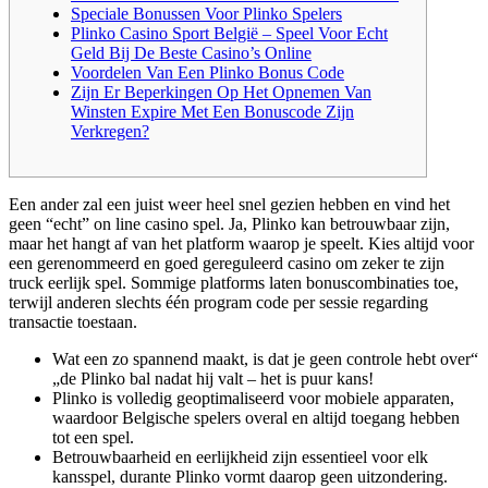
Speciale Bonussen Voor Plinko Spelers
Plinko Casino Sport België – Speel Voor Echt
Geld Bij De Beste Casino’s Online
Voordelen Van Een Plinko Bonus Code
Zijn Er Beperkingen Op Het Opnemen Van
Winsten Expire Met Een Bonuscode Zijn
Verkregen?
Een ander zal een juist weer heel snel gezien hebben en vind het
geen “echt” on line casino spel. Ja, Plinko kan betrouwbaar zijn,
maar het hangt af van het platform waarop je speelt. Kies altijd voor
een gerenommeerd en goed gereguleerd casino om zeker te zijn
truck eerlijk spel. Sommige platforms laten bonuscombinaties toe,
terwijl anderen slechts één program code per sessie regarding
transactie toestaan.
Wat een zo spannend maakt, is dat je geen controle hebt over“
„de Plinko bal nadat hij valt – het is puur kans!
Plinko is volledig geoptimaliseerd voor mobiele apparaten,
waardoor Belgische spelers overal en altijd toegang hebben
tot een spel.
Betrouwbaarheid en eerlijkheid zijn essentieel voor elk
kansspel, durante Plinko vormt daarop geen uitzondering.