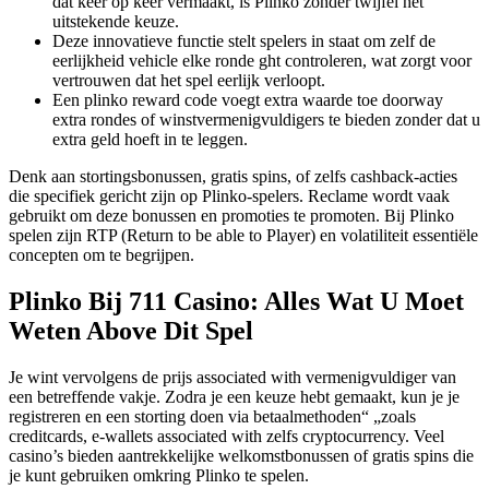
dat keer op keer vermaakt, is Plinko zonder twijfel het
uitstekende keuze.
Deze innovatieve functie stelt spelers in staat om zelf de
eerlijkheid vehicle elke ronde ght controleren, wat zorgt voor
vertrouwen dat het spel eerlijk verloopt.
Een plinko reward code voegt extra waarde toe doorway
extra rondes of winstvermenigvuldigers te bieden zonder dat u
extra geld hoeft in te leggen.
Denk aan stortingsbonussen, gratis spins, of zelfs cashback-acties
die specifiek gericht zijn op Plinko-spelers. Reclame wordt vaak
gebruikt om deze bonussen en promoties te promoten. Bij Plinko
spelen zijn RTP (Return to be able to Player) en volatiliteit essentiële
concepten om te begrijpen.
Plinko Bij 711 Casino: Alles Wat U Moet
Weten Above Dit Spel
Je wint vervolgens de prijs associated with vermenigvuldiger van
een betreffende vakje. Zodra je een keuze hebt gemaakt, kun je je
registreren en een storting doen via betaalmethoden“ „zoals
creditcards, e-wallets associated with zelfs cryptocurrency. Veel
casino’s bieden aantrekkelijke welkomstbonussen of gratis spins die
je kunt gebruiken omkring Plinko te spelen.