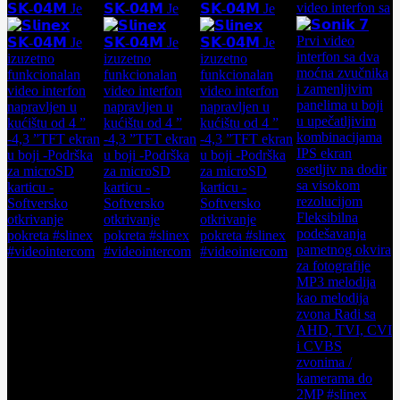
video interfon sa
𝗦𝗞-𝟬𝟰𝗠 Je
𝗦𝗞-𝟬𝟰𝗠 Je
𝗦𝗞-𝟬𝟰𝗠 Je