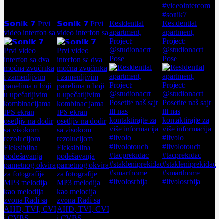
Residential
Residential
𝗦𝗼𝗻𝗶𝗸 𝟳 Prvi
𝗦𝗼𝗻𝗶𝗸 𝟳 Prvi
apartment,
apartment,
video interfon sa
video interfon sa
Project:
Project:
@studionacrt
@studionacrt
Pose
Pose