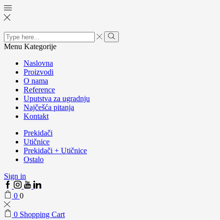
Search
input
Menu
Kategorije
Naslovna
Proizvodi
O nama
Reference
Uputstva za ugradnju
Najčešća pitanja
Kontakt
Prekidači
Utičnice
Prekidači + Utičnice
Ostalo
Sign in
0
0
0
Shopping Cart