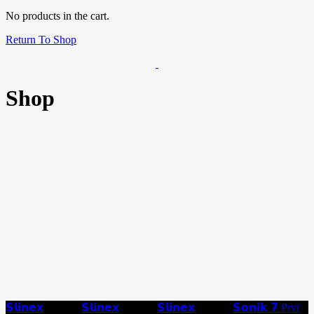
No products in the cart.
Return To Shop
Shop
𝗦𝗹𝗶𝗻𝗲𝘅
𝗦𝗹𝗶𝗻𝗲𝘅
𝗦𝗹𝗶𝗻𝗲𝘅
𝗦𝗼𝗻𝗶𝗸 𝟳 Prvi