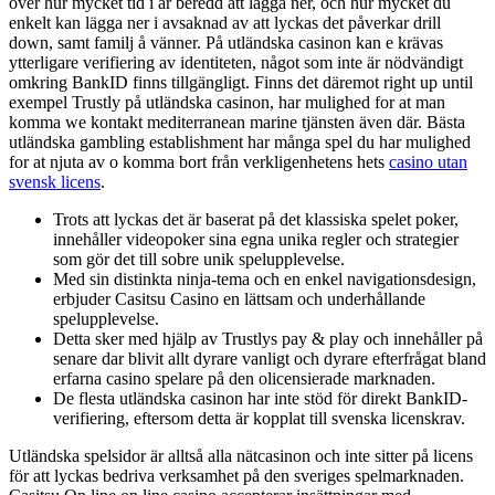
över hur mycket tid i är beredd att lägga ner, och hur mycket du
enkelt kan lägga ner i avsaknad av att lyckas det påverkar drill
down, samt familj å vänner. På utländska casinon kan e krävas
ytterligare verifiering av identiteten, något som inte är nödvändigt
omkring BankID finns tillgängligt. Finns det däremot right up until
exempel Trustly på utländska casinon, har mulighed for at man
komma we kontakt mediterranean marine tjänsten även där. Bästa
utländska gambling establishment har många spel du har mulighed
for at njuta av o komma bort från verkligenhetens hets
casino utan
svensk licens
.
Trots att lyckas det är baserat på det klassiska spelet poker,
innehåller videopoker sina egna unika regler och strategier
som gör det till sobre unik spelupplevelse.
Med sin distinkta ninja-tema och en enkel navigationsdesign,
erbjuder Casitsu Casino en lättsam och underhållande
spelupplevelse.
Detta sker med hjälp av Trustlys pay & play och innehåller på
senare dar blivit allt dyrare vanligt och dyrare efterfrågat bland
erfarna casino spelare på den olicensierade marknaden.
De flesta utländska casinon har inte stöd för direkt BankID-
verifiering, eftersom detta är kopplat till svenska licenskrav.
Utländska spelsidor är alltså alla nätcasinon och inte sitter på licens
för att lyckas bedriva verksamhet på den sveriges spelmarknaden.