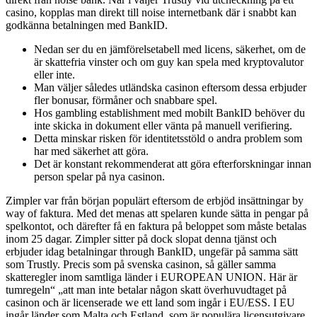
casino, kopplas man direkt till noise internetbank där i snabbt kan
godkänna betalningen med BankID.
Nedan ser du en jämförelsetabell med licens, säkerhet, om de
är skattefria vinster och om guy kan spela med kryptovalutor
eller inte.
Man väljer således utländska casinon eftersom dessa erbjuder
fler bonusar, förmåner och snabbare spel.
Hos gambling establishment med mobilt BankID behöver du
inte skicka in dokument eller vänta på manuell verifiering.
Detta minskar risken för identitetsstöld o andra problem som
har med säkerhet att göra.
Det är konstant rekommenderat att göra efterforskningar innan
person spelar på nya casinon.
Zimpler var från början populärt eftersom de erbjöd insättningar by
way of faktura. Med det menas att spelaren kunde sätta in pengar på
spelkontot, och därefter få en faktura på beloppet som måste betalas
inom 25 dagar. Zimpler sitter på dock slopat denna tjänst och
erbjuder idag betalningar through BankID, ungefär på samma sätt
som Trustly. Precis som på svenska casinon, så gäller samma
skatteregler inom samtliga länder i EUROPEAN UNION. Här är
tumregeln“ „att man inte betalar någon skatt överhuvudtaget på
casinon och är licenserade we ett land som ingår i EU/ESS. I EU
ingår länder som Malta och Estland, som är populära licensutgivare,