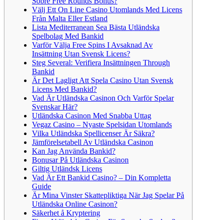
Sobre Free Rounds Bonus?
Välj Ett On Line Casino Utomlands Med Licens
Från Malta Eller Estland
Lista Mediterranean Sea Bästa Utländska
Spelbolag Med Bankid
Varför Välja Free Spins I Avsaknad Av
Insättning Utan Svensk Licens?
Steg Several: Verifiera Insättningen Through
Bankid
Är Det Lagligt Att Spela Casino Utan Svensk
Licens Med Bankid?
Vad Är Utländska Casinon Och Varför Spelar
Svenskar Här?
Utländska Casinon Med Snabba Uttag
Vegaz Casino – Nyaste Spelsidan Utomlands
Vilka Utländska Spellicenser Är Säkra?
Jämförelsetabell Av Utländska Casinon
Kan Jag Använda Bankid?
Bonusar På Utländska Casinon
Giltig Utländsk Licens
Vad Är Ett Bankid Casino? – Din Kompletta
Guide
Är Mina Vinster Skattepliktiga När Jag Spelar På
Utländska Online Casinon?
Säkerhet å Kryptering