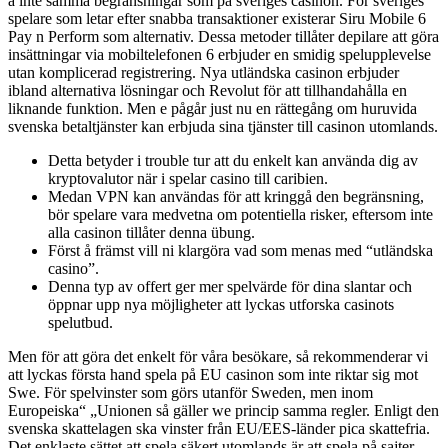
å inte samma begränsningar som på sveriges casinon. För sveriges
spelare som letar efter snabba transaktioner existerar Siru Mobile 6
Pay n Perform som alternativ. Dessa metoder tillåter depilare att göra
insättningar via mobiltelefonen 6 erbjuder en smidig spelupplevelse
utan komplicerad registrering. Nya utländska casinon erbjuder
ibland alternativa lösningar och Revolut för att tillhandahålla en
liknande funktion. Men e pågår just nu en rättegång om huruvida
svenska betaltjänster kan erbjuda sina tjänster till casinon utomlands.
Detta betyder i trouble tur att du enkelt kan använda dig av
kryptovalutor när i spelar casino till caribien.
Medan VPN kan användas för att kringgå den begränsning,
bör spelare vara medvetna om potentiella risker, eftersom inte
alla casinon tillåter denna übung.
Först å främst vill ni klargöra vad som menas med “utländska
casino”.
Denna typ av offert ger mer spelvärde för dina slantar och
öppnar upp nya möjligheter att lyckas utforska casinots
spelutbud.
Men för att göra det enkelt för våra besökare, så rekommenderar vi
att lyckas första hand spela på EU casinon som inte riktar sig mot
Swe. För spelvinster som görs utanför Sweden, men inom
Europeiska“ „Unionen så gäller we princip samma regler. Enligt den
svenska skattelagen ska vinster från EU/EES-länder pica skattefria.
Det enklaste sättet att spela säkert utomlands är att spela på sajter