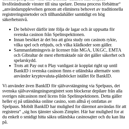
livsförändrande vinster till sina spelare. Denna process förbättrar“
„användarupplevelsen genom att eliminera behovet av traditionella
registreringsmetoder och tillhandahåller samtidigt en hög
säkerhetsnivå.
De behöver därför inte följa de lagar och är uppsatta för
svenska casinon från Spelinspektionen.
Innan besöket är det bra att göra study om casinots rykte,
vilka spel och erbjuds, och vilka klädkoder som gäller.
Sammanfattningsvis är licenser från MGA, UKGC, EMTA
och Gibraltar de mest eftertraktade när det gäller säkerhet och
spelarskydd.
Trots att Pay out n Play vanligast är kopplat right up until
BankID i svenska casinon finns e utländska alternativ som
använder kryptovaluta-plånböcker istället för BankID.
Vi använder även BankID för självavstängning via Spelpaus, det
svenska självavstängningsregistret som blockerar depilare från alla
sveriges nätcasinon med licens från Spelinspektionen. Detta gäller
heller ej på utländska online casino, som alltså ej omfattas av
Spelpaus. Mobilt BankID har mulighed for däremot användas för att
registrera“ „sig hos tjänster såsom Zimpler. Här har mulighed for at
du enkelt o smidigt hitta säkra utländska casinosajter och du kan lita
på.