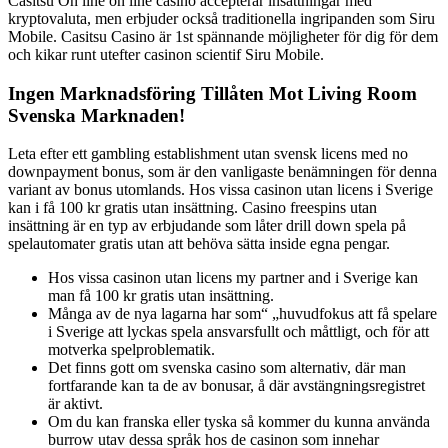
Casitsu On line on line casino accepterar insättningar med
kryptovaluta, men erbjuder också traditionella ingripanden som Siru
Mobile. Casitsu Casino är 1st spännande möjligheter för dig för dem
och kikar runt utefter casinon scientif Siru Mobile.
Ingen Marknadsföring Tillåten Mot Living Room
Svenska Marknaden!
Leta efter ett gambling establishment utan svensk licens med no
downpayment bonus, som är den vanligaste benämningen för denna
variant av bonus utomlands. Hos vissa casinon utan licens i Sverige
kan i få 100 kr gratis utan insättning. Casino freespins utan
insättning är en typ av erbjudande som låter drill down spela på
spelautomater gratis utan att behöva sätta inside egna pengar.
Hos vissa casinon utan licens my partner and i Sverige kan
man få 100 kr gratis utan insättning.
Många av de nya lagarna har som“ „huvudfokus att få spelare
i Sverige att lyckas spela ansvarsfullt och måttligt, och för att
motverka spelproblematik.
Det finns gott om svenska casino som alternativ, där man
fortfarande kan ta de av bonusar, å där avstängningsregistret
är aktivt.
Om du kan franska eller tyska så kommer du kunna använda
burrow utav dessa språk hos de casinon som innehar