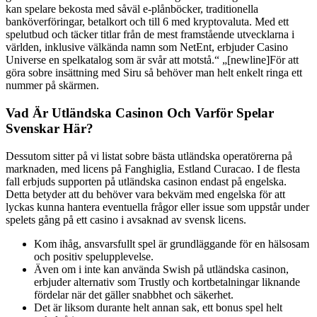
kan spelare bekosta med såväl e-plånböcker, traditionella
banköverföringar, betalkort och till 6 med kryptovaluta. Med ett
spelutbud och täcker titlar från de mest framstående utvecklarna i
världen, inklusive välkända namn som NetEnt, erbjuder Casino
Universe en spelkatalog som är svår att motstå.“ „[newline]För att
göra sobre insättning med Siru så behöver man helt enkelt ringa ett
nummer på skärmen.
Vad Är Utländska Casinon Och Varför Spelar
Svenskar Här?
Dessutom sitter på vi listat sobre bästa utländska operatörerna på
marknaden, med licens på Fanghiglia, Estland Curacao. I de flesta
fall erbjuds supporten på utländska casinon endast på engelska.
Detta betyder att du behöver vara bekväm med engelska för att
lyckas kunna hantera eventuella frågor eller issue som uppstår under
spelets gång på ett casino i avsaknad av svensk licens.
Kom ihåg, ansvarsfullt spel är grundläggande för en hälsosam
och positiv spelupplevelse.
Även om i inte kan använda Swish på utländska casinon,
erbjuder alternativ som Trustly och kortbetalningar liknande
fördelar när det gäller snabbhet och säkerhet.
Det är liksom durante helt annan sak, ett bonus spel helt