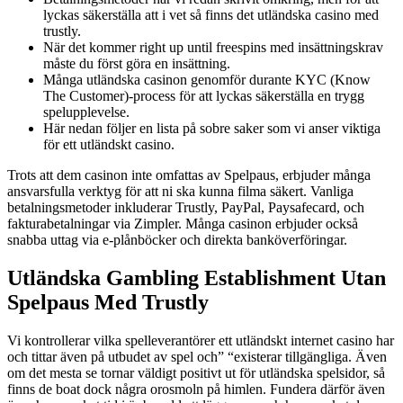
lyckas säkerställa att i vet så finns det utländska casino med
trustly.
När det kommer right up until freespins med insättningskrav
måste du först göra en insättning.
Många utländska casinon genomför durante KYC (Know
The Customer)-process för att lyckas säkerställa en trygg
spelupplevelse.
Här nedan följer en lista på sobre saker som vi anser viktiga
för ett utländskt casino.
Trots att dem casinon inte omfattas av Spelpaus, erbjuder många
ansvarsfulla verktyg för att ni ska kunna filma säkert. Vanliga
betalningsmetoder inkluderar Trustly, PayPal, Paysafecard, och
fakturabetalningar via Zimpler. Många casinon erbjuder också
snabba uttag via e-plånböcker och direkta banköverföringar.
Utländska Gambling Establishment Utan
Spelpaus Med Trustly
Vi kontrollerar vilka spelleverantörer ett utländskt internet casino har
och tittar även på utbudet av spel och” “existerar tillgängliga. Även
om det mesta se tornar väldigt positivt ut för utländska spelsidor, så
finns de boat dock några orosmoln på himlen. Fundera därför även