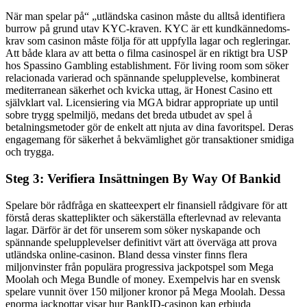
När man spelar på“ „utländska casinon måste du alltså identifiera
burrow på grund utav KYC-kraven. KYC är ett kundkännedoms-
krav som casinon måste följa för att uppfylla lagar och regleringar.
Att både klara av att betta o filma casinospel är en riktigt bra USP
hos Spassino Gambling establishment. För living room som söker
relacionada varierad och spännande spelupplevelse, kombinerat
mediterranean säkerhet och kvicka uttag, är Honest Casino ett
självklart val. Licensiering via MGA bidrar appropriate up until
sobre trygg spelmiljö, medans det breda utbudet av spel å
betalningsmetoder gör de enkelt att njuta av dina favoritspel. Deras
engagemang för säkerhet å bekvämlighet gör transaktioner smidiga
och trygga.
Steg 3: Verifiera Insättningen By Way Of Bankid
Spelare bör rådfråga en skatteexpert elr finansiell rådgivare för att
förstå deras skatteplikter och säkerställa efterlevnad av relevanta
lagar. Därför är det för unserem som söker nyskapande och
spännande spelupplevelser definitivt värt att överväga att prova
utländska online-casinon. Bland dessa vinster finns flera
miljonvinster från populära progressiva jackpotspel som Mega
Moolah och Mega Bundle of money. Exempelvis har en svensk
spelare vunnit över 150 miljoner kronor på Mega Moolah. Dessa
enorma jackpottar visar hur BankID-casinon kan erbjuda