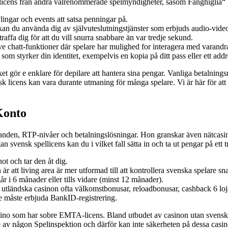
r licens från andra välrenommerade spelmyndigheter, såsom Fanghigli
ävlingar och events att satsa penningar på.
kan du använda dig av självuteslutningstjänster som erbjuds audio-vid
affa dig för att du vill snurra snabbare än var tredje sekund.
live chatt-funktioner där spelare har mulighed for interagera med varandr
m styrker din identitet, exempelvis en kopia på ditt pass eller ett addr
lket gör e enklare för depilare att hantera sina pengar. Vanliga betalnin
nsk licens kan vara durante utmaning för många spelare. Vi är här för att
Konto
nden, RTP-nivåer och betalningslösningar. Hon granskar även nätcasino
an svensk spellicens kan du i vilket fall sätta in och ta ut pengar på ett t
not och tar den åt dig.
att living area är mer utformad till att kontrollera svenska spelare sn
r i 6 månader eller tills vidare (minst 12 månader).
utländska casinon ofta välkomstbonusar, reloadbonusar, cashback 6 loj
ge måste erbjuda BankID-registrering.
asino som har sobre EMTA-licens. Bland utbudet av casinon utan svensk li
e av någon Spelinspektion och därför kan inte säkerheten på dessa casin