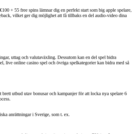
00 + 55 free spins lämnar dig en perfekt start som big apple spelare,
ck, vilket ger dig möjlighet att få tillbaks en del audio-video dina
tningar, uttag och valutaväxling. Dessutom kan en del spel bidra
el, live online casino spel och övriga spelkategorier kan bidra med så
 brett utbud utav bonusar och kampanjer för att locka nya spelare 6
ocess.
iska anrättningar i Sverige, som t. ex.