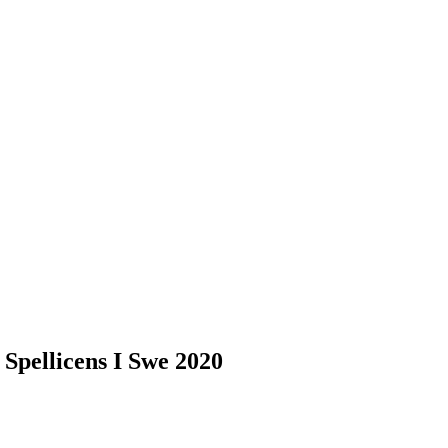
Spellicens I Swe 2020