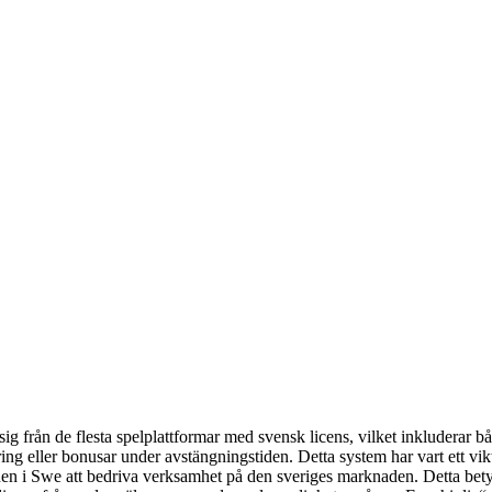
 från de flesta spelplattformar med svensk licens, vilket inkluderar båd
ng eller bonusar under avstängningstiden. Detta system har vart ett vik
ionen i Swe att bedriva verksamhet på den sveriges marknaden. Detta betyd