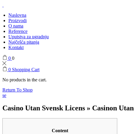
Naslovna
Proizvodi
O nama
Reference
Uputstva za ugradnju
Najčešća pitanja
Kontakt
0
0
0
Shopping Cart
No products in the cart.
Return To Shop
se
Casino Utan Svensk Licens » Casinon Utan 
Content