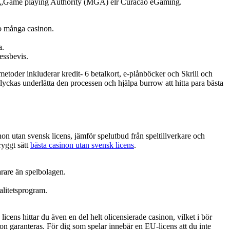
a“ „Game playing Authority (MGA) elr Curacao eGaming.
eo många casinon.
a.
essbevis.
gsmetoder inkluderar kredit- 6 betalkort, e-plånböcker och Skrill och
 lyckas underlätta den processen och hjälpa burrow att hitta para bästa
n utan svensk licens, jämför spelutbud från speltillverkare och
ryggt sätt
bästa casinon utan svensk licens
.
arare än spelbolagen.
alitetsprogram.
cens hittar du även en del helt olicensierade casinon, vilket i bör
on garanteras. För dig som spelar innebär en EU-licens att du inte