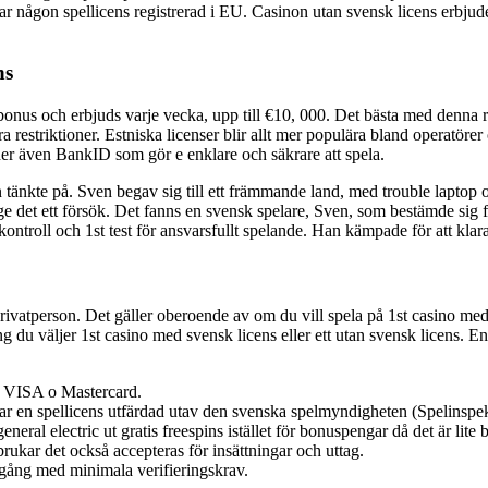
r någon spellicens registrerad i EU. Casinon utan svensk licens erbjude
ns
bonus och erbjuds varje vecka, upp till €10, 000. Det bästa med denna re
a restriktioner. Estniska licenser blir allt mer populära bland operatöre
der även BankID som gör e enklare och säkrare att spela.
änkte på. Sven begav sig till ett främmande land, med trouble laptop och 
 det ett försök. Det fanns en svensk spelare, Sven, som bestämde sig för
ekontroll och 1st test för ansvarsfullt spelande. Han kämpade för att klar
privatperson. Det gäller oberoende av om du vill spela på 1st casino med 
ing du väljer 1st casino med svensk licens eller ett utan svensk licens. E
m VISA o Mastercard.
har en spellicens utfärdad utav den svenska spelmyndigheten (Spelinspe
neral electric ut gratis freespins istället för bonuspengar då det är lite 
ukar det också accepteras för insättningar och uttag.
gång med minimala verifieringskrav.