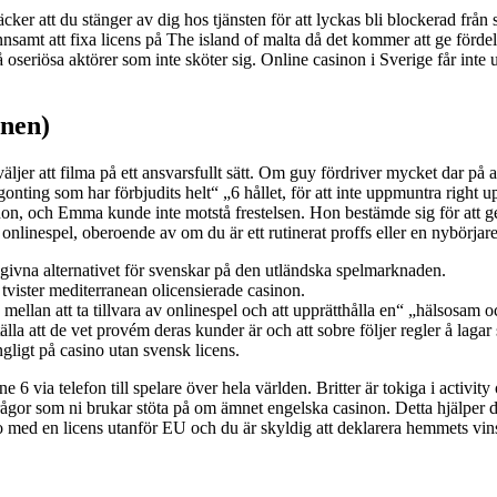
äcker att du stänger av dig hos tjänsten för att lyckas bli blockerad från
samt att fixa licens på The island of malta då det kommer att ge fördelak
eriösa aktörer som inte sköter sig. Online casinon i Sverige får inte 
onen)
väljer att filma på ett ansvarsfullt sätt. Om guy fördriver mycket dar på a
gonting som har förbjudits helt“ „6 hållet, för att inte uppmuntra right
n, och Emma kunde inte motstå frestelsen. Hon bestämde sig för att gener
r onlinespel, oberoende av om du är ett rutinerat proffs eller en nybörjare
 givna alternativet för svenskar på den utländska spelmarknaden.
 tvister mediterranean olicensierade casinon.
ellan att ta tillvara av onlinespel och att upprätthålla en“ „hälsosam och
a att de vet provém deras kunder är och att sobre följer regler å lagar
gligt på casino utan svensk licens.
e 6 via telefon till spelare över hela världen. Britter är tokiga i activit
frågor som ni brukar stöta på om ämnet engelska casinon. Detta hjälper d
no med en licens utanför EU och du är skyldig att deklarera hemmets vins