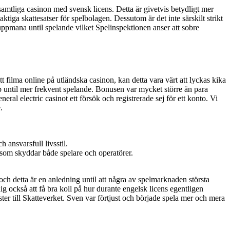
 samtliga casinon med svensk licens. Detta är givetvis betydligt mer
tiga skattesatser för spelbolagen. Dessutom är det inte särskilt strikt
uppmana until spelande vilket Spelinspektionen anser att sobre
tt filma online på utländska casinon, kan detta vara värt att lyckas kika
 up until mer frekvent spelande. Bonusen var mycket större än para
al electric casinot ett försök och registrerade sej för ett konto. Vi
.
 ansvarsfull livsstil.
 som skyddar både spelare och operatörer.
y och detta är en anledning until att några av spelmarknaden största
ig också att få bra koll på hur durante engelsk licens egentligen
ter till Skatteverket. Sven var förtjust och började spela mer och mera