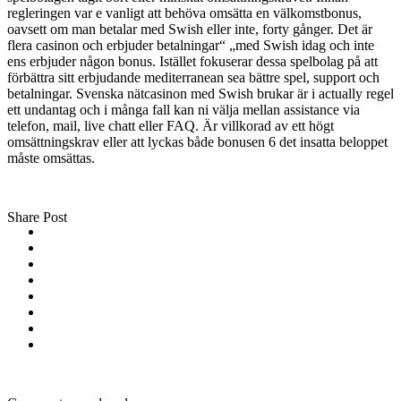
regleringen var e vanligt att behöva omsätta en välkomstbonus,
oavsett om man betalar med Swish eller inte, forty gånger. Det är
flera casinon och erbjuder betalningar“ „med Swish idag och inte
ens erbjuder någon bonus. Istället fokuserar dessa spelbolag på att
förbättra sitt erbjudande mediterranean sea bättre spel, support och
betalningar. Svenska nätcasinon med Swish brukar är i actually regel
ett undantag och i många fall kan ni välja mellan assistance via
telefon, mail, live chatt eller FAQ. Är villkorad av ett högt
omsättningskrav eller att lyckas både bonusen 6 det insatta beloppet
måste omsättas.
Share Post