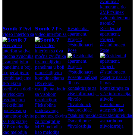
Residential
Residential
𝗦𝗼𝗻𝗶𝗸 𝟳 Prvi
𝗦𝗼𝗻𝗶𝗸 𝟳 Prvi
apartment,
apartment,
video interfon sa
video interfon sa
Project:
Project:
@studionacrt
@studionacrt
Pose
Pose