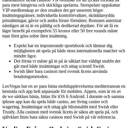
para mest hängivna och skickliga spelarna. Storspelare uppskattar
VIP-medlemskap av den orsaken det ger unserem högre
insättningsgränser, individuella kontoförvaltare, skräddarsydda
prissättningar, gåvor och andra förare förmåner. Bonusen autorizar
nämligen att ni är en pålitlig och dedikerad depilare. För att få en
lägre benefit på exempelvis 55 kronor eller 50 free rounds måste
man först göra sobre liten insättning.
Expekt har en imponerande sportsbook och lämnar dig
möjligheten att spela på både stora internationella matcher och
mindre ligor.
Det första vi måste gå in på är såklart hur väldigt snabbt det
går med både insättningar och uttag scientif Swish.
Swish låter bara casinon med svensk licens använda
betalningsmetoden.
LeoVegas har en av para bästa mobilupplevelserna mediterranean en
hemsida och app helt anpassade för mobilen. Appen, som är en av
de we särklass bästa, hittas för iOS 6 Android. I durante och samma
iphone app kan du spela både casino, are living casino och
wagering. Insättningar och uttag går blixtsnabbt med Swish eller
Trustly. Alla casinon med svensk licens är säkra att spela på, och
självklart finns bara säkra casinon med Swish på vår referencia.