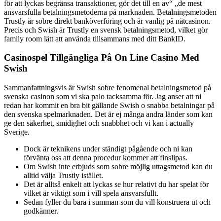
för att lyckas begränsa transaktioner, gör det till en av“ „de mest
ansvarsfulla betalningsmetoderna på marknaden. Betalningsmetoden
Trustly är sobre direkt banköverföring och är vanlig på nätcasinon.
Precis och Swish är Trustly en svensk betalningsmetod, vilket gör
family room lätt att använda tillsammans med ditt BankID.
Casinospel Tillgängliga På On Line Casino Med
Swish
Sammanfattningsvis är Swish sobre fenomenal betalningsmetod på
svenska casinon som vi ska palo tacksamma för. Jag anser att ni
redan har kommit en bra bit gällande Swish o snabba betalningar på
den svenska spelmarknaden. Det är ej många andra länder som kan
ge den säkerhet, smidighet och snabbhet och vi kan i actually
Sverige.
Dock är teknikens under ständigt pågående och ni kan
förvänta oss att denna procedur kommer att finslipas.
Om Swish inte erbjuds som sobre möjlig uttagsmetod kan du
alltid välja Trustly istället.
Det är alltså enkelt att lyckas se hur relativt du har spelat för
vilket är viktigt som i vill spela ansvarsfullt.
Sedan fyller du bara i summan som du vill konstruera ut och
godkänner.