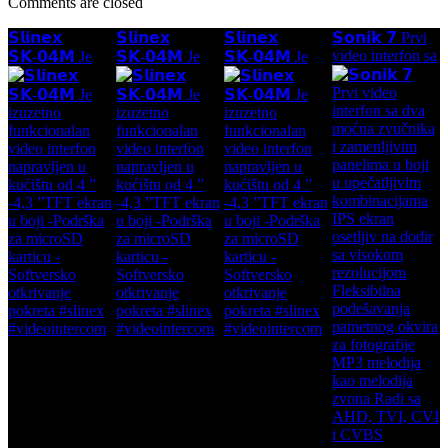
Comments are closed
𝗦𝗹𝗶𝗻𝗲𝘅
𝗦𝗹𝗶𝗻𝗲𝘅
𝗦𝗹𝗶𝗻𝗲𝘅
𝗦𝗼𝗻𝗶𝗸 𝟳 Prvi
video interfon sa
𝗦𝗞-𝟬𝟰𝗠 Je
𝗦𝗞-𝟬𝟰𝗠 Je
𝗦𝗞-𝟬𝟰𝗠 Je