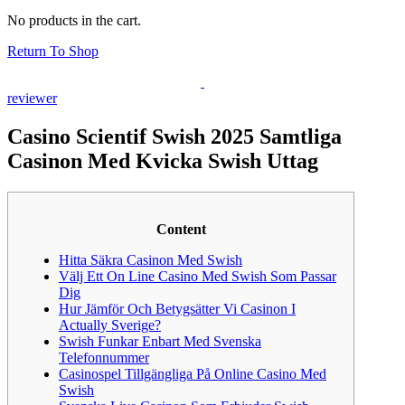
No products in the cart.
Return To Shop
reviewer
Casino Scientif Swish 2025 Samtliga
Casinon Med Kvicka Swish Uttag
Content
Hitta Säkra Casinon Med Swish
Välj Ett On Line Casino Med Swish Som Passar
Dig
Hur Jämför Och Betygsätter Vi Casinon I
Actually Sverige?
Swish Funkar Enbart Med Svenska
Telefonnummer
Casinospel Tillgängliga På Online Casino Med
Swish