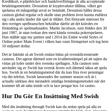
Kreditkort, e-plånböcker och banköverföringar är alla accepterade
betalningsmetoder. Dessutom är kryptovalutor tillåtna, vilket ger
spelarna ett mångsidigt urval av betalsätt. Dessutom håller dessa
casinon global regular och skulle utan problem även kunna etablera
sig i alla andra länder där spel är tillåtet. Det förnyade intresset för
den sveriges spelbranschen bekräftar därför att det krävdes en
förändring av spelmarknaden. Martin Jacobson, som föddes den 30
juni 1987, är utan tvekan den mest kända svenska pokerspelaren.
Han ställde upp my partner and i 2014 års Entire world Series of
Online poker Main Event i vilken han vann förstapriset och tog hem
10 miljoner dollar.
Det är faktiskt så att Swish endast hittas på svensklicensierade
casinon. Det agerar därmed som en kvalitetsstämpel på att sajten du
vistas på lyder under den svenska spellagen. Alla casinon som
använder sig av Swish har svensk licens och därmed säkra att spela
hos. Swish är en betalningsmetod där du kan föra över penningar
via din telefon. Swish lanserades the summer season och är i
actually särklass den mestadels smidiga betalningsmetoden när det
kommer till att sätta inside och ta lace pengar hos 1st casino.
Hur Du Gör En Insättning Med Swish
Med din insättning through Swish kan du sedan spela på alla av