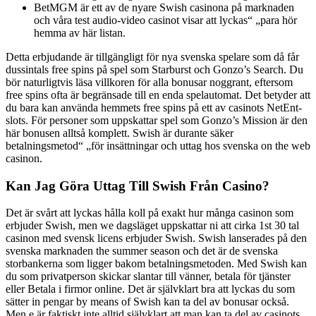
BetMGM är ett av de nyare Swish casinona på marknaden
och våra test audio-video casinot visar att lyckas“ „para hör
hemma av här listan.
Detta erbjudande är tillgängligt för nya svenska spelare som då får
dussintals free spins på spel som Starburst och Gonzo’s Search. Du
bör naturligtvis läsa villkoren för alla bonusar noggrant, eftersom
free spins ofta är begränsade till en enda spelautomat. Det betyder att
du bara kan använda hemmets free spins på ett av casinots NetEnt-
slots. För personer som uppskattar spel som Gonzo’s Mission är den
här bonusen alltså komplett. Swish är durante säker
betalningsmetod“ „för insättningar och uttag hos svenska on the web
casinon.
Kan Jag Göra Uttag Till Swish Från Casino?
Det är svårt att lyckas hålla koll på exakt hur många casinon som
erbjuder Swish, men we dagsläget uppskattar ni att cirka 1st 30 tal
casinon med svensk licens erbjuder Swish. Swish lanserades på den
svenska marknaden the summer season och det är de svenska
storbankerna som ligger bakom betalningsmetoden. Med Swish kan
du som privatperson skickar slantar till vänner, betala för tjänster
eller Betala i firmor online. Det är självklart bra att lyckas du som
sätter in pengar by means of Swish kan ta del av bonusar också.
Men e är faktiskt inte alltid självklart att man kan ta del av casinots