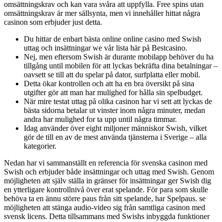
omsättningskrav och kan vara svåra att uppfylla. Free spins utan
omsättningskrav är mer sällsynta, men vi innehåller hittat några
casinon som erbjuder just detta.
Du hittar de enbart bästa online online casino med Swish
uttag och insättningar we vår lista här på Bestcasino.
Nej, men eftersom Swish är durante mobilapp behöver du ha
tillgång until mobilen för att lyckas bekräfta dina betalningar –
oavsett se till att du spelar på dator, surfplatta eller mobil.
Detta ökar kontrollen och att ha en bra översikt på sina
utgifter gör att man har mulighed for hålla sin spelbudget.
När mire testat uttag på olika casinon har vi sett att lyckas de
bästa sidorna betalar ut vinster inom några minuter, medan
andra har mulighed for ta upp until några timmar.
Idag använder över eight miljoner människor Swish, vilket
gör de till en av de mest använda tjänsterna i Sverige – alla
kategorier.
Nedan har vi sammanställt en referencia för svenska casinon med
Swish och erbjuder både insättningar och uttag med Swish. Genom
möjligheten att själv ställa in gränser för insättningar ger Swish dig
en ytterligare kontrollnivå över erat spelande. För para som skulle
behöva ta en ännu större paus från sitt spelande, har Spelpaus. se
möjligheten att stänga audio-video sig från samtliga casinon med
svensk licens. Detta tillsammans med Swishs inbyggda funktioner