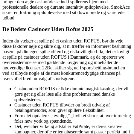
bringer den ægte casinofølelse ind i spillerens hjem med
professionelle dealere og durante interaktiv spiloplevelse. SmokAce
sikrer en fortrinlig spiloplevelse med sit down brede og varierede
udbud.
De Bedste Casinoer Uden Rofus 2025
Inden du vælger at spille på et casino uden ROFUS, bør du veje
disse faktorer nøje og sikre dig, at ni træffer en informeret beslutning
baseret på din egen spilleadfærd og risikovillighed. Ja, det er lovligt
at spille på casinoer uden ROFUS i Danmark, ag de opererer we
overensstemmelse med gældende lovgivning og innehåller de
nødvendige licenser. 22Bet skiller sig ud i sportsbetting-branchen
ved at tilbyde nogle af de mest konkurrencedygtige chances på
tværs af et bredt udvalg af sportsgrene.
Casino uden ROFUS er ikke durante magisk løsning, der vil
gøre get rig eller løse alle dine problemer med danske
spilwebsteder.
Casinoer uden ROFUS tilbyder ou bredt udvalg af
betalingsmetoder, som giver spillere fleksibilitet.
Formatet opdateres jævnligt,“ „hvilket sikrer, at hver turnering
føles new york og spændende.
Det, welcher virkelig adskiller FatPirate, er deres kreative
kampagner, der ofte er temabaserede samt passer perfekt ind i