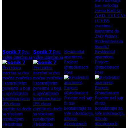
Residential
Residential
𝗦𝗼𝗻𝗶𝗸 𝟳 Prvi
𝗦𝗼𝗻𝗶𝗸 𝟳 Prvi
apartment,
apartment,
video interfon sa
video interfon sa
Project:
Project:
@studionacrt
@studionacrt
Pose
Pose