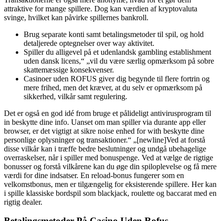
attraktive for mange spillere. Dog kan værdien af kryptovaluta
svinge, hvilket kan påvirke spillernes bankroll.
Brug separate konti samt betalingsmetoder til spil, og hold
detaljerede optegnelser over way aktivitet.
Spiller du alligevel på et udenlandsk gambling establishment
uden dansk licens,“ „vil du være særlig opmærksom på sobre
skattemæssige konsekvenser.
Casinoer uden ROFUS giver dig begynde til flere fortrin og
mere frihed, men det kræver, at du selv er opmærksom på
sikkerhed, vilkår samt regulering.
Det er også en god idé from bruge et pålideligt antivirusprogram til
in beskytte dine info. Uanset om man spiller via durante app eller
browser, er det vigtigt at sikre noise enhed for with beskytte dine
personlige oplysninger og transaktioner.“ „[newline]Ved at forstå
disse vilkår kan i træffe bedre beslutninger og undgå ubehagelige
overraskelser, når i spiller med bonuspenge. Ved at vælge de rigtige
bonusser og forstå vilkårene kan du øge din spiloplevelse og få mere
værdi for dine indsatser. En reload-bonus fungerer som en
velkomstbonus, men er tilgængelig for eksisterende spillere. Her kan
i spille klassiske bordspil som blackjack, roulette og baccarat med en
rigtig dealer.
Betalingsmetoder På Casino Uden Rofus