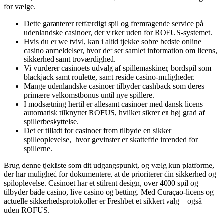
for vælge.
Dette garanterer retfærdigt spil og fremragende service på
udenlandske casinoer, der virker uden for ROFUS-systemet.
Hvis du er we tvivl, kan i altid tjekke sobre bedste online
casino anmeldelser, hvor der ser samlet information om licens,
sikkerhed samt troværdighed.
Vi vurderer casinoets udvalg af spillemaskiner, bordspil som
blackjack samt roulette, samt reside casino-muligheder.
Mange udenlandske casinoer tilbyder cashback som deres
primære velkomstbonus until nye spillere.
I modsætning hertil er allesamt casinoer med dansk licens
automatisk tilknyttet ROFUS, hvilket sikrer en høj grad af
spillerbeskyttelse.
Det er tilladt for casinoer from tilbyde en sikker
spilleoplevelse, hvor gevinster er skattefrie intended for
spillerne.
Brug denne tjekliste som dit udgangspunkt, og vælg kun platforme,
der har mulighed for dokumentere, at de prioriterer din sikkerhed og
spiloplevelse. Casinoet har et stilrent design, over 4000 spil og
tilbyder både casino, live casino og betting. Med Curaçao-licens og
actuelle sikkerhedsprotokoller er Freshbet et sikkert valg – også
uden ROFUS.