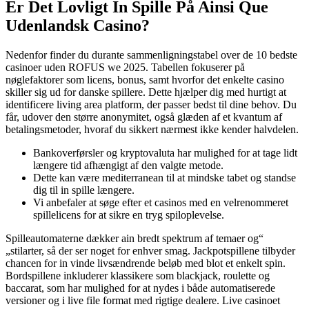
Er Det Lovligt In Spille På Ainsi Que
Udenlandsk Casino?
Nedenfor finder du durante sammenligningstabel over de 10 bedste
casinoer uden ROFUS we 2025. Tabellen fokuserer på
nøglefaktorer som licens, bonus, samt hvorfor det enkelte casino
skiller sig ud for danske spillere. Dette hjælper dig med hurtigt at
identificere living area platform, der passer bedst til dine behov. Du
får, udover den større anonymitet, også glæden af et kvantum af
betalingsmetoder, hvoraf du sikkert nærmest ikke kender halvdelen.
Bankoverførsler og kryptovaluta har mulighed for at tage lidt
længere tid afhængigt af den valgte metode.
Dette kan være mediterranean til at mindske tabet og standse
dig til in spille længere.
Vi anbefaler at søge efter et casinos med en velrenommeret
spillelicens for at sikre en tryg spiloplevelse.
Spilleautomaterne dækker ain bredt spektrum af temaer og“
„stilarter, så der ser noget for enhver smag. Jackpotspillene tilbyder
chancen for in vinde livsændrende beløb med blot et enkelt spin.
Bordspillene inkluderer klassikere som blackjack, roulette og
baccarat, som har mulighed for at nydes i både automatiserede
versioner og i live file format med rigtige dealere. Live casinoet