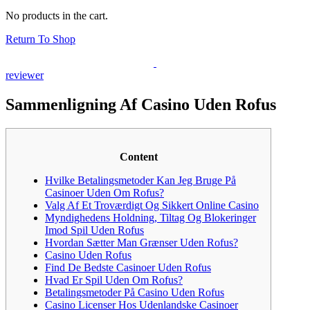
No products in the cart.
Return To Shop
reviewer
Sammenligning Af Casino Uden Rofus
Content
Hvilke Betalingsmetoder Kan Jeg Bruge På
Casinoer Uden Om Rofus?
Valg Af Et Troværdigt Og Sikkert Online Casino
Myndighedens Holdning, Tiltag Og Blokeringer
Imod Spil Uden Rofus
Hvordan Sætter Man Grænser Uden Rofus?
Casino Uden Rofus
Find De Bedste Casinoer Uden Rofus
Hvad Er Spil Uden Om Rofus?
Betalingsmetoder På Casino Uden Rofus
Casino Licenser Hos Udenlandske Casinoer