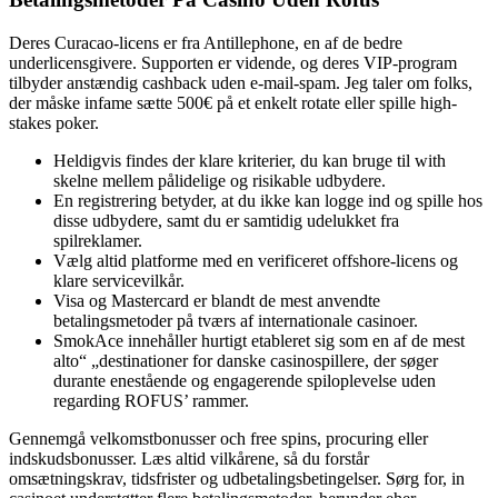
Deres Curacao-licens er fra Antillephone, en af de bedre
underlicensgivere. Supporten er vidende, og deres VIP-program
tilbyder anstændig cashback uden e-mail-spam. Jeg taler om folks,
der måske infame sætte 500€ på et enkelt rotate eller spille high-
stakes poker.
Heldigvis findes der klare kriterier, du kan bruge til with
skelne mellem pålidelige og risikable udbydere.
En registrering betyder, at du ikke kan logge ind og spille hos
disse udbydere, samt du er samtidig udelukket fra
spilreklamer.
Vælg altid platforme med en verificeret offshore-licens og
klare servicevilkår.
Visa og Mastercard er blandt de mest anvendte
betalingsmetoder på tværs af internationale casinoer.
SmokAce innehåller hurtigt etableret sig som en af de mest
alto“ „destinationer for danske casinospillere, der søger
durante enestående og engagerende spiloplevelse uden
regarding ROFUS’ rammer.
Gennemgå velkomstbonusser och free spins, procuring eller
indskudsbonusser. Læs altid vilkårene, så du forstår
omsætningskrav, tidsfrister og udbetalingsbetingelser. Sørg for, in