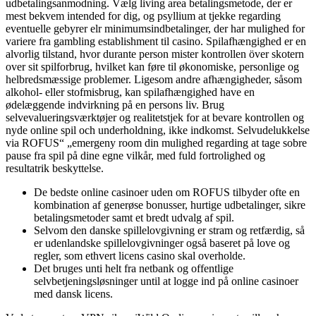
udbetalingsanmodning. Vælg living area betalingsmetode, der er
mest bekvem intended for dig, og psyllium at tjekke regarding
eventuelle gebyrer elr minimumsindbetalinger, der har mulighed for
variere fra gambling establishment til casino. Spilafhængighed er en
alvorlig tilstand, hvor durante person mister kontrollen över skotern
over sit spilforbrug, hvilket kan føre til økonomiske, personlige og
helbredsmæssige problemer. Ligesom andre afhængigheder, såsom
alkohol- eller stofmisbrug, kan spilafhængighed have en
ødelæggende indvirkning på en persons liv. Brug
selvevalueringsværktøjer og realitetstjek for at bevare kontrollen og
nyde online spil och underholdning, ikke indkomst. Selvudelukkelse
via ROFUS“ „emergeny room din mulighed regarding at tage sobre
pause fra spil på dine egne vilkår, med fuld fortrolighed og
resultatrik beskyttelse.
De bedste online casinoer uden om ROFUS tilbyder ofte en
kombination af generøse bonusser, hurtige udbetalinger, sikre
betalingsmetoder samt et bredt udvalg af spil.
Selvom den danske spillelovgivning er stram og retfærdig, så
er udenlandske spillelovgivninger også baseret på love og
regler, som ethvert licens casino skal overholde.
Det bruges unti helt fra netbank og offentlige
selvbetjeningsløsninger until at logge ind på online casinoer
med dansk licens.