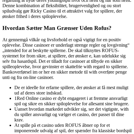
regarding at nyde deres yndlingsspil hvor och helst og når som helst.
Denne kombination af fleksibilitet, brugervenlighed og ou stort
spiludvalg gør Ricky Casino til et attraktivt valg for spillere, der
ønsker frihed i deres spiloplevelse.
Hvordan Sætter Man Grænser Uden Rofus?
At gennemgå vilkår og livsforhold er også vigtigt for en positiv
oplevelse. Disse casinoer er underlagt strenge regler og lovgivning“
„intended for at beskytte spillerne. De skal tilknyttes ROFUS-
systemet for from sikre, at spillere, der ønsker e, kan udelukke sig
selv fra hasardspil. Det er tilladt for casinoer at tilbyde en sikker
spilleoplevelse, hvor gevinster er skattefrie with regard to spillerne.
Bankoverførsel im or her en sikker metode til with overføre penge
unti og fra on-line casinoer.
De er ideelle for erfarne spillere, der ønsker at få mest muligt
ud af deres store indskud.
1Red Online casino er dybt engageret i at fremme ansvarligt
spil og sikre en sikker spiloplevelse for allesamt sine brugere.
Uanset hvordan markedet udvikler sig, ser det vigtigste, with
du spiller ansvarligt og vælger et casino, der passer til dine
krav.
At spille på et casino uden ROFUS åbner op for et
imponerende udvalg af spil, der spænder fra klassiske bordspil